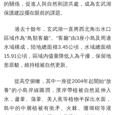
的關係，促進人與自然和諧共處，成為玄武湖
保護建設擺在眼前的課題。
過去十餘年，玄武湖一直將西北角出水口
區域作為“鳥類客廳”。“客廳”由3座小島及周邊
水域構成，陸地總面積3.45公頃，水域總面積
15.91公頃，區域內儘量降低人為干擾，保留地
形原貌，維持植被自然更新。
從高空俯瞰，其中一座從2004年起開始“放
養”的小島岸線圓潤，濱岸帶植被自然延伸入
水，蘆葦、蒲葦、美人蕉等植物半探出水面，
島中的中層植被有衛矛、火棘、珊瑚樹等灌