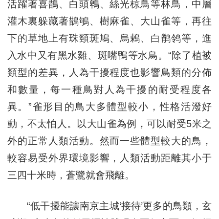
活躍著喜鵲、白頭鵯、絲光椋鳥等林鳥，中層
灌木裏躲藏著鵲鴝、樹麻雀、大山雀等，再往
下的草地上有珠頸斑鳩、烏鶇、白鹡鸰等，進
入水中又有黑水雞、斑嘴鴨等水鳥。“除了植被
類型的差異，人為干擾程度也影響鳥類的分佈
和數量，每一種鳥對人為干擾的耐受程度各
異。”雀形目的鳥大多體型較小，性格活潑好
動，不太怕人。以大山雀為例，可以耐受5米之
外的正常人類活動。然而一些體型較大的鳥，
較容易受外界環境影響，人類活動距離其小于
三四十米時，蒼鷺就會飛離。
“低干擾能讓南京主城‘接待’更多的鳥類，玄