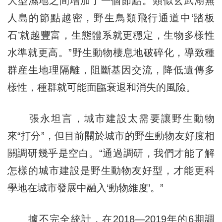
大型濕地之間增加了一個節點。類似玄武湖無
人島的節點越密，野生鳥類飛行通道中‘踏板
石’就越豐富，生態體系就更穩定，生物多樣性
水準就更高。”野生動物棲息地破碎化，導致種
群産生地理隔離，阻斷基因交流，降低遺傳多
樣性，種群就可能面臨衰退和消失的風險。
張永坦言，城市建設太需要讓野生動物
來“打分”，但目前關於城市的野生動物友好度相
關調研幾乎是空白。“通過調研，我們才能了解
怎樣的城市建設是野生動物友好型，才能更科
學地在城市發展中融入‘動物維度’。”
據不完全統計，在2018—2019年的6期調