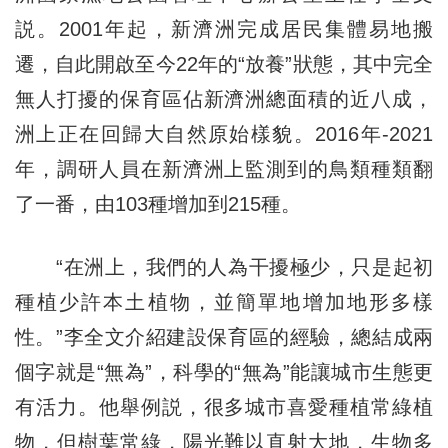
説。2001年起，新濟洲完成居民集體易地搬
遷，自此開啟至今22年的“放養”狀態，其中完全
無人打擾的保育區佔新濟洲總面積的近八成，
洲上正在回歸大自然原始樣貌。2016年-2021
年，調研人員在新濟洲上監測到的鳥類種類翻
了一番，由103種增加到215種。
“在洲上，我們的人為干擾極少，只是起初
種植少許本土植物，並簡單地增加地形多樣
性。”李全文介紹建設保育區的經驗，總結成兩
個字就是“無為”，科學的“無為”能讓城市生態更
有活力。他舉例説，很多城市喜愛種植常綠植
物，但樹葉常綠，陽光難以直射大地，生物多