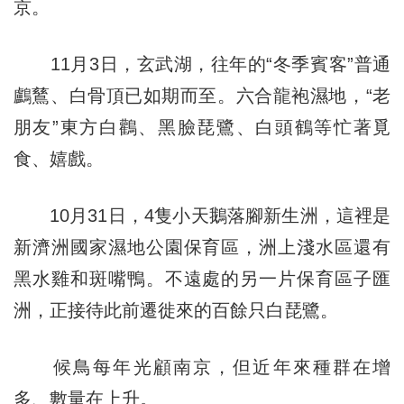
京。
11月3日，玄武湖，往年的“冬季賓客”普通
鸕鶿、白骨頂已如期而至。六合龍袍濕地，“老
朋友”東方白鸛、黑臉琵鷺、白頭鶴等忙著覓
食、嬉戲。
10月31日，4隻小天鵝落腳新生洲，這裡是
新濟洲國家濕地公園保育區，洲上淺水區還有
黑水雞和斑嘴鴨。不遠處的另一片保育區子匯
洲，正接待此前遷徙來的百餘只白琵鷺。
候鳥每年光顧南京，但近年來種群在增
多、數量在上升。