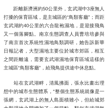
距離新濟洲約50公里外，玄武湖中3座無人
打擾的保育區域，是主城區的“鳥類客廳”；而距
玄武湖約40公里的六合龍袍濕地，是迎接飛鳥
又一個落腳點。南京生態調查人員曹培培參與
了南京首次系統性濕地鳥類調研，她告訴新華
日報記者，大型濕地主要位於城市郊區，相互
之間距離遠，需要玄武湖濕地保育區域這樣的
主城區“鳥類客廳”，給飛鳥提供途中休息點。
站在玄武湖畔，清風拂面，張永比畫出理
想中的城市生態體系，“整個生態系統就像是一
張網，玄武湖上的無人島面積雖小，但給城郊