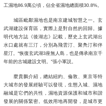
工濕地86.9萬公頃，佔全省濕地總面積30.8%。
城區毗鄰濕地也是南京建城智慧之一。玄
武湖建設保育區，實際上是對自然的回歸。據
明代地方誌《後湖志》記載，歷史上玄武湖出
水口處就有三汀，分別為飛雲汀、聚鳧汀和伴
星汀。“恢復玄武湖3座無人島，也是傳承南京千
年前的古城建設文明。”張小軍説。
麼貴鵬介紹，總結紐約、倫敦、東京等特
大城市的發展經驗可以發現，生態入城、濕地
融城是它們的共性，濕地資源保護和城市和諧
發展的關係緊密。低效用地再開發，是城市更