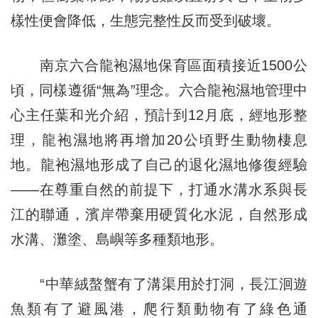
樣性便會降低，生態完整性反而受到破壞。
南京六合龍袍濕地保育區面積接近1500公
頃，同樣遵循“無為”理念。六合龍袍濕地管理中
心主任葉和光介紹，預計到12月底，經地形整
理，龍袍濕地將再增加20公頃野生動物棲息
地。龍袍濕地形成了自己的退化濕地修復經驗
——在尊重自然的前提下，打通水溝水系與長
江的聯通，濱岸帶棄用硬質化水泥，自然形成
水溝、灘塗、島嶼等多種類地形。
“中華絨螯蟹有了溝渠用於打洞，長江洄遊
魚類有了避風港，爬行類動物有了綠色通