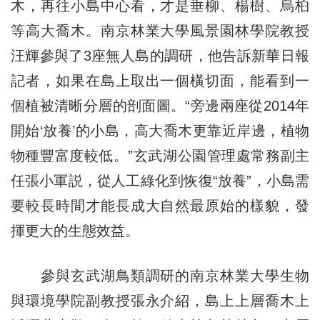
木，再往小島中心看，才是垂柳、楊樹、烏桕
等高大喬木。南京林業大學風景園林學院教授
汪輝參與了3座無人島的調研，他告訴新華日報
記者，如果在島上取出一個橫切面，能看到一
個植被清晰分層的剖面圖。“旁邊兩座從2014年
開始‘放養’的小島，高大喬木更靠近岸邊，植物
物種豐富度較低。”玄武湖公園管理處常務副主
任張小軍説，從人工綠化到恢復“放養”，小島需
要較長時間才能長成大自然最原始的樣貌，發
揮更大的生態效益。
參與玄武湖鳥類調研的南京林業大學生物
與環境學院副教授張永介紹，島上上層喬木上