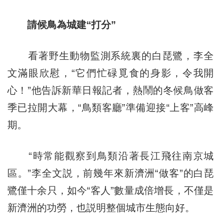
請候鳥為城建“打分”
看著野生動物監測系統裏的白琵鷺，李全
文滿眼欣慰，“它們忙碌覓食的身影，令我開
心！”他告訴新華日報記者，熱鬧的冬候鳥做客
季已拉開大幕，“鳥類客廳”準備迎接“上客”高峰
期。
“時常能觀察到鳥類沿著長江飛往南京城
區。”李全文説，前幾年來新濟洲“做客”的白琵
鷺僅十余只，如今“客人”數量成倍增長，不僅是
新濟洲的功勞，也説明整個城市生態向好。