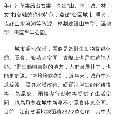
年）》草案給出答案：突出“山、水、城、林、
文”相交融的綠化特色，遵循“公園城市”理念，
依託山水河湖等資源，規劃建設山林型、濕地
型、田園型等公園。
城市濕地保護，看似是為野生動物提供休
憩、覓食、繁殖等空間，實際上也是在造福人
類。“野生動物喜歡的地方，人們身居其中，也
能更舒適。”曹培培觀察到，近年來，城市中河
道疏浚、黑臭水體改善、硬質河岸生態化修復
等，為昆蟲、兩棲爬行動物等提供了生活空
間，也為飛鳥在城中新添不少覓食休息空間。
目前，江蘇省濕地總面積282.2萬公頃，其中人