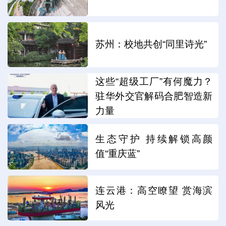
苏州：校地共创“同里诗光”
这些“超级工厂”有何魔力？
驻华外交官解码合肥智造新
力量
生态守护 持续解锁高颜
值“重庆蓝”
连云港：高空瞭望 赏海滨
风光