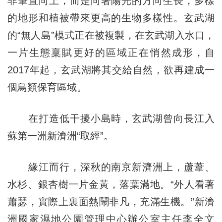
非筆直向上，而是向著陽光的方向生長，多樣
的地形和植被帶來更高的生物多樣性。玄武湖
的“無人島”模式正在被複製，在玄武湖入水口，
一片生態稟賦更好的區域正在悄然成形，自
2017年起，玄武湖將其交給自然，欲再建成一
個鳥類保育區域。
在打造低干擾小島時，玄武湖曾向長江入
蘇第一洲新濟洲“取經”。
緣江而行，深秋的南京新濟洲上，蘆葦、
水杉、銀杏樹一片金黃，落葉滿地。“外人看著
蕭瑟，實際上裏面熱鬧非凡，充滿生機。”新濟
洲國家濕地公園管理中心辦公室主任李全文