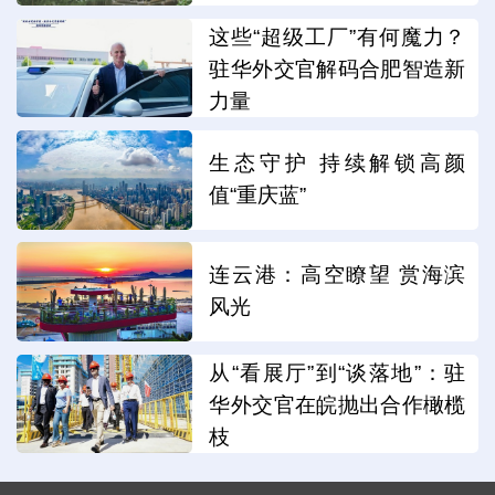
这些“超级工厂”有何魔力？
驻华外交官解码合肥智造新
力量
生态守护 持续解锁高颜
值“重庆蓝”
连云港：高空瞭望 赏海滨
风光
从“看展厅”到“谈落地”：驻
华外交官在皖抛出合作橄榄
枝