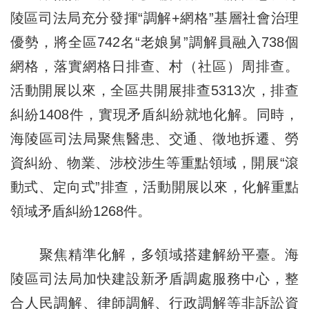
陵區司法局充分發揮“調解+網格”基層社會治理
優勢，將全區742名“老娘舅”調解員融入738個
網格，落實網格日排查、村（社區）周排查。
活動開展以來，全區共開展排查5313次，排查
糾紛1408件，實現矛盾糾紛就地化解。同時，
海陵區司法局聚焦醫患、交通、徵地拆遷、勞
資糾紛、物業、涉校涉生等重點領域，開展“滾
動式、定向式”排查，活動開展以來，化解重點
領域矛盾糾紛1268件。
聚焦精準化解，多領域搭建解紛平臺。海
陵區司法局加快建設新矛盾調處服務中心，整
合人民調解、律師調解、行政調解等非訴訟資