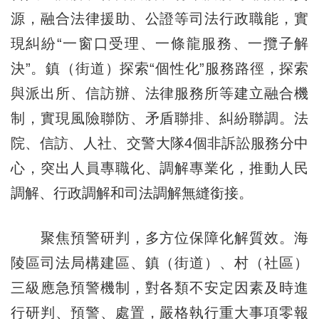
源，融合法律援助、公證等司法行政職能，實
現糾紛“一窗口受理、一條龍服務、一攬子解
決”。鎮（街道）探索“個性化”服務路徑，探索
與派出所、信訪辦、法律服務所等建立融合機
制，實現風險聯防、矛盾聯排、糾紛聯調。法
院、信訪、人社、交警大隊4個非訴訟服務分中
心，突出人員專職化、調解專業化，推動人民
調解、行政調解和司法調解無縫銜接。
聚焦預警研判，多方位保障化解質效。海
陵區司法局構建區、鎮（街道）、村（社區）
三級應急預警機制，對各類不安定因素及時進
行研判、預警、處置，嚴格執行重大事項零報