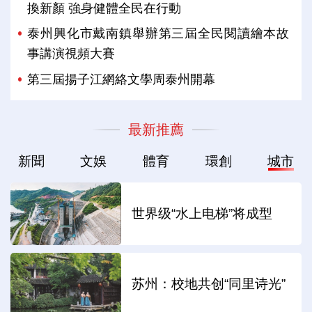
換新顏 強身健體全民在行動
泰州興化市戴南鎮舉辦第三屆全民閱讀繪本故
事講演視頻大賽
第三屆揚子江網絡文學周泰州開幕
最新推薦
新聞
文娛
體育
環創
城市
世界级“水上电梯”将成型
苏州：校地共创“同里诗光”