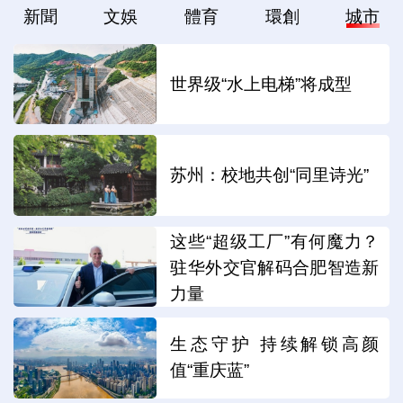
新聞
文娛
體育
環創
城市
世界级“水上电梯”将成型
苏州：校地共创“同里诗光”
这些“超级工厂”有何魔力？
驻华外交官解码合肥智造新
力量
生态守护 持续解锁高颜
值“重庆蓝”