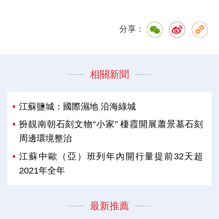
分享：
相關新聞
江蘇鹽城：國際濕地 沿海綠城
扮靚南朝石刻文物“小家” 棲霞開展蕭景墓石刻
周邊環境整治
江蘇中歐（亞）班列年內開行量提前32天超
2021年全年
最新推薦