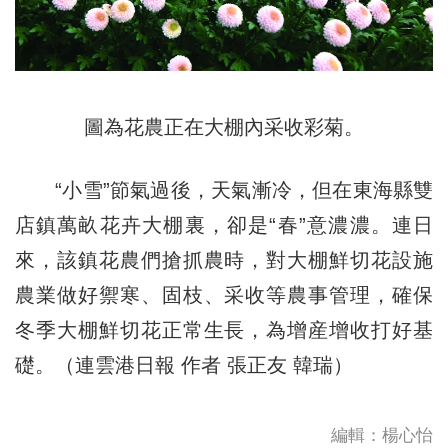
圖為花農正在大棚內采收彩菊。
“小雪”節氣過後，天氣漸冷，但在東海縣雙
店鎮萬畝花卉大棚裏，卻是“春”意濃濃。連日
來，該鎮花農們搶抓農時，對大棚鮮切花設施
農業做好禦寒、固枝、采收等農事管理，確保
冬季大棚鮮切花正常生長，為增産增收打好基
礎。（連雲港日報 作者 張正友 韓瑞）
編輯：楊心怡