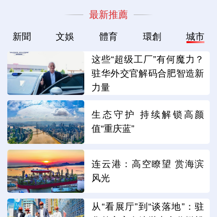
最新推薦
新聞
文娛
體育
環創
城市
这些“超级工厂”有何魔力？
驻华外交官解码合肥智造新
力量
生态守护 持续解锁高颜
值“重庆蓝”
连云港：高空瞭望 赏海滨
风光
从“看展厅”到“谈落地”：驻