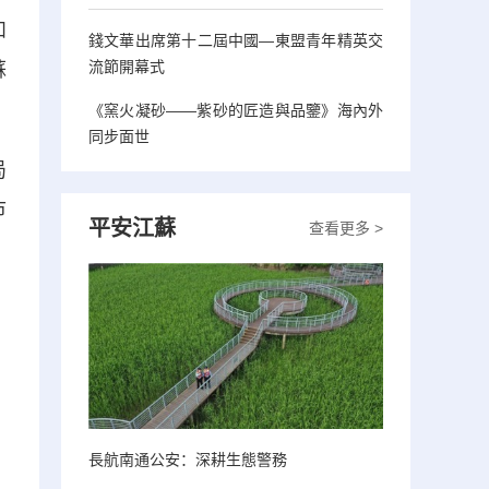
和
錢文華出席第十二屆中國—東盟青年精英交
流節開幕式
蘇
《窯火凝砂——紫砂的匠造與品鑒》海內外
同步面世
局
市
平安江蘇
查看更多 >
長航南通公安：深耕生態警務