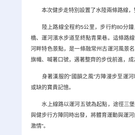
本次健步走特別設置了水陸兩條路線，
陸上路線全程約5公里，步行約80分鐘
橋、運河濱水步道至終點青果巷。這條路線
河畔特色景點，是一條融常州古運河風景名
旗幟、喊著口號，邁著整齊的步伐前進，成
身著漢服的“國韻之風”方陣漫步至運河
或缺的寶貴記憶。
水上線路以運河五號為起點，途徑三堡街
與健步行方陣同時出發，將體育運動與運河
激情”。