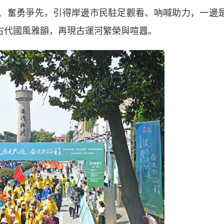
、奮勇爭先，引得岸邊市民駐足觀看、吶喊助力，一邊
與古代國風雅韻，再現古運河繁榮與喧囂。