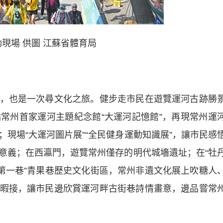
現場 供圖 江蘇省體育局
也是一次尋文化之旅。健步走市民在遊覽運河古跡勝
常州首家運河主題紀念館“大運河記憶館”，再現常州運
現場“大運河圖片展”“全民健身運動知識展”，讓市民感
意義；在西瀛門，遊覽常州僅存的明代城墻遺址；在“牡
士第一巷”青果巷歷史文化街區，常州非遺文化展上吹糖人
暇接，讓市民邊欣賞運河畔古街巷詩情畫意，邊品嘗常