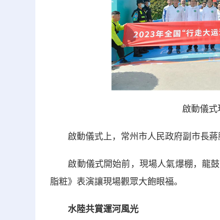
啟動儀式
啟動儀式上，常州市人民政府副市長蔣鵬
啟動儀式開始前，現場人氣爆棚，龍鼓表
脂粧》表演讓現場觀眾大飽眼福。
水陸共賞運河風光