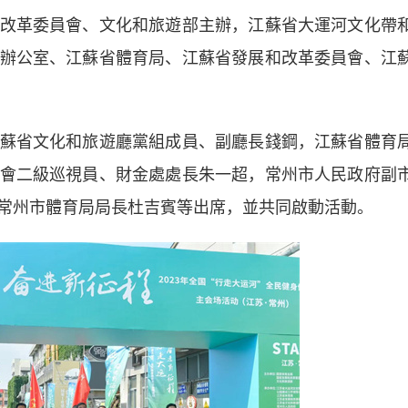
革委員會、文化和旅遊部主辦，江蘇省大運河文化帶
辦公室、江蘇省體育局、江蘇省發展和改革委員會、江
省文化和旅遊廳黨組成員、副廳長錢鋼，江蘇省體育
會二級巡視員、財金處處長朱一超，常州市人民政府副
常州市體育局局長杜吉賓等出席，並共同啟動活動。