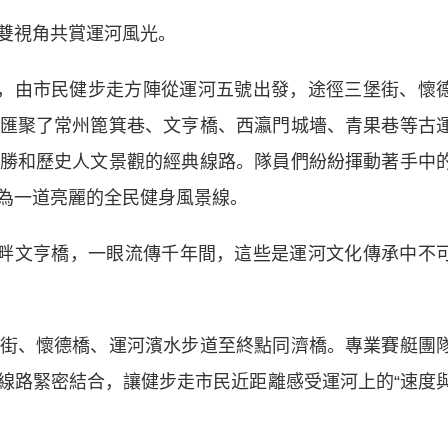
雙視角共賞運河風光。
，由市民健步走方陣從運河五號出發，途徑三堡街、懷
匯聚了常州篦箕巷、文亨橋、西瀛門城墻、青果巷等古
勝和歷史人文景觀的經典線路。隊員們紛紛揮動著手中
為一道亮麗的全民健身風景線。
畔文亨橋，一眼流傳千年間，這些是運河文化傳承中不
、懷德橋、運河濱水步道至終點同濟橋。專業賽艇團
線路緊密結合，讓健步走市民近距離感受運河上的“速度