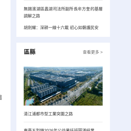
無錫濱湖區蠡湖司法所副所長牟方奎的基層
調解之路
胡劍耀：深耕一線十六載 初心如磐護民安
區縣
查看更多 >
胭
清江浦都市型工業突圍之路
東臺五烈鎮2026年公益暑托班圓滿結業