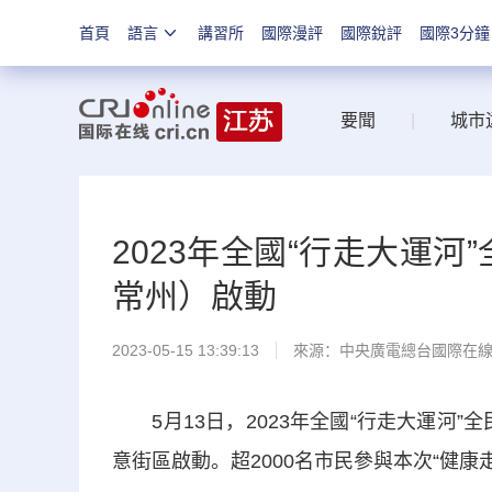
首頁
語言
講習所
國際漫評
國際銳評
國際3分鐘
要聞
|
城市
2023年全國“行走大運
常州）啟動
2023-05-15 13:39:13
來源：中央廣電總台國際在
5月13日，2023年全國“行走大運河”
意街區啟動。超2000名市民參與本次“健