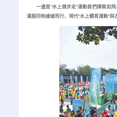
一邊是“水上健步走”運動員們揮槳如飛
漢服同袍緩緩而行，現代“水上體育運動”