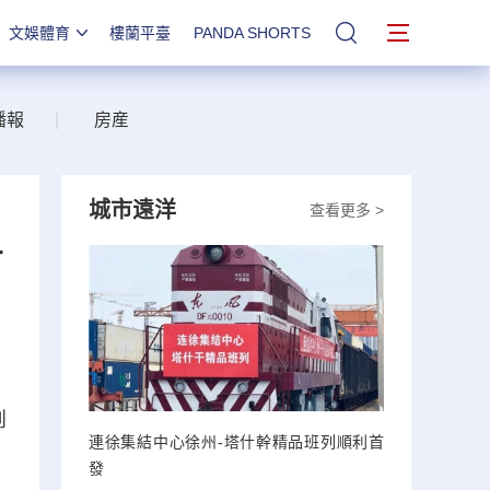
文娛體育
樓蘭平臺
PANDA SHORTS
站內搜索
播報
|
房産
城市遠洋
查看更多 >
·
創
連徐集結中心徐州-塔什幹精品班列順利首
發