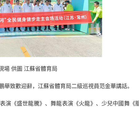
現場 供圖 江蘇省體育局
舉致歡迎辭，江蘇省體育局二級巡視員范金華講話。
演《盛世龍騰》、舞龍表演《火龍》、少兒中國舞《