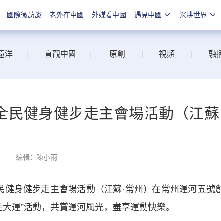
國際微訪談
老外在中國
外媒看中國
遇見中國
深耕世界
遠洋
|
直觀中國
|
原創
|
視頻
|
融
河”全民健身健步走主會場活動（江蘇
線
編輯：陳小雨
全民健身健步走主會場活動（江蘇·常州）在常州運河五號
康走大運”活動，共賞運河風光，盡享運動快樂。