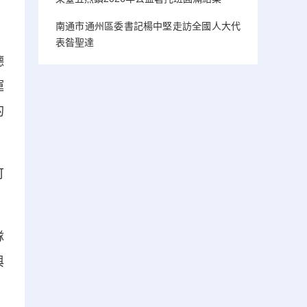
南通市通州區委書記楊中堅走訪全國人大代
表昝聖達
德
運
的
可
隊
與