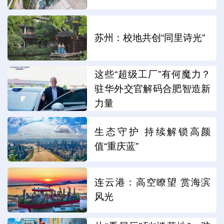
苏州：校地共创“同里诗光”
这些“超级工厂”有何魔力？
驻华外交官解码合肥智造新
力量
生态守护 持续解锁高颜
值“重庆蓝”
连云港：高空瞭望 赏海滨
风光