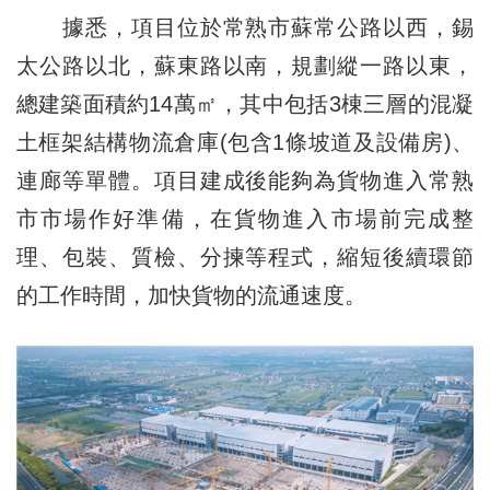
據悉，項目位於常熟市蘇常公路以西，錫
太公路以北，蘇東路以南，規劃縱一路以東，
總建築面積約14萬㎡，其中包括3棟三層的混凝
土框架結構物流倉庫(包含1條坡道及設備房)、
連廊等單體。項目建成後能夠為貨物進入常熟
市市場作好準備，在貨物進入市場前完成整
理、包裝、質檢、分揀等程式，縮短後續環節
的工作時間，加快貨物的流通速度。