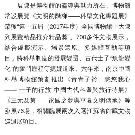
展陳是博物館的靈魂與魅力所在。博物館
常設展覽《文明的階梯——科舉文化專題展》
榮獲“第十五屆（2017年度）全國博物館十大陳
列展覽精品推介精品獎”。700多件文物展示，
結合虛擬演示、場景還原、多媒體互動等項
目，將科舉制度的發展變遷、古代士子“魚龍變
化”的奮鬥歷程等娓娓道來。六年來，南京中國
科舉博物館策劃推出《青青子衿，悠悠我心
——“士子的行旅”中國古代科舉與旅行特展》
《三元及第——家國之夢與華夏文明傳承》等
臨展76場，相關臨展兩次入選江蘇省館藏文物
巡迴展項目。