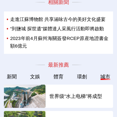
相關新聞
走進江蘇博物館 共享涵咏古今的美好文化盛宴
“到鹽城 探世遺”媒體達人采風行活動即將啟動
2023年前4月蘇州海關簽發RCEP原産地證書金
額6億元
最新推薦
新聞
文娛
體育
環創
城市
世界级“水上电梯”将成型