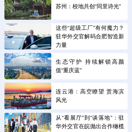
苏州：校地共创“同里诗光”
这些“超级工厂”有何魔力？
驻华外交官解码合肥智造新
力量
生态守护 持续解锁高颜
值“重庆蓝”
连云港：高空瞭望 赏海滨
风光
从“看展厅”到“谈落地”：驻
华外交官在皖抛出合作橄榄