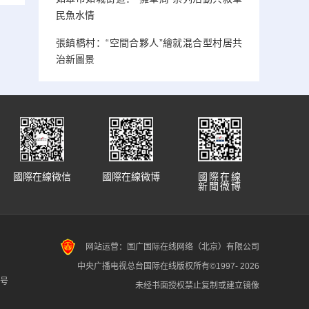
民魚水情
張鎮橋村：“空間合夥人”繪就混合型村居共
治新圖景
國際在線微信
國際在線微博
國際在線
新聞微博
网站运营：国广国际在线网络（北京）有限公司
中央广播电视总台国际在线版权所有©1997-
2026
7号
未经书面授权禁止复制或建立镜像