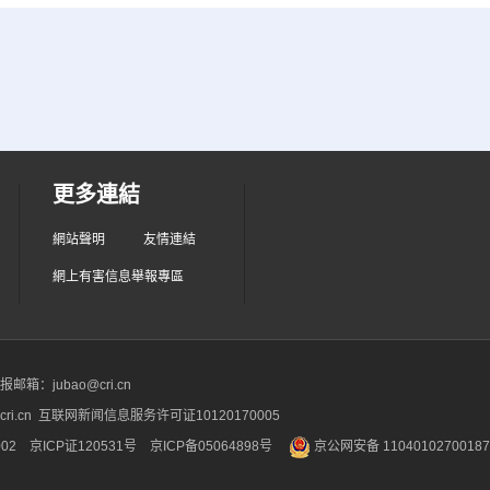
更多連結
網站聲明
友情連結
網上有害信息舉報專區
箱：jubao@cri.cn
ri.cn 互联网新闻信息服务许可证10120170005
2 京ICP证120531号
京ICP备05064898号
京公网安备 1104010270018