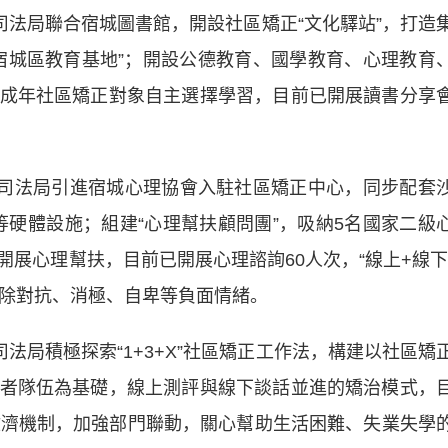
法局聯合宿城圖書館，開設社區矯正“文化驛站”，打造
宿城區教育基地”；開設公德教育、國學教育、心理教育
成年社區矯正對象自主選擇學習，目前已開展讀書分享
司法局引進宿城心理協會入駐社區矯正中心，同步配套
等硬體設施；組建“心理幫扶顧問團”，吸納5名國家二級
展心理幫扶，目前已開展心理諮詢60人次，“線上+線下
消除對抗、消極、自卑等負面情緒。
局積極探索“1+3+X”社區矯正工作法，構建以社區矯
者隊伍為基礎，線上測評與線下談話並進的矯治模式，
救濟機制，加強部門聯動，關心幫助生活困難、失業失學