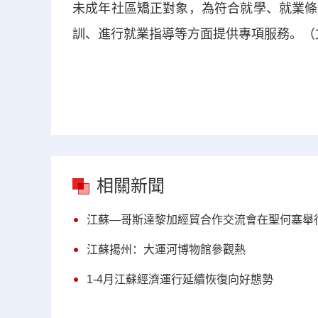
未成年社區矯正對象，為符合就學、就業條
訓、進行就業指導等方面提供專項服務。（
相關新聞
江蘇—哥斯達黎加經貿合作交流會在聖何塞舉
江蘇揚州：大運河博物館參觀熱
1-4月江蘇經濟運行延續恢復向好態勢