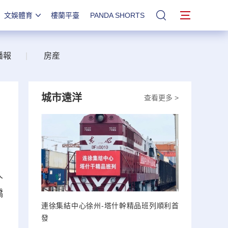
文娛體育
樓蘭平臺
PANDA SHORTS
站內搜索
播報
|
房産
城市遠洋
查看更多 >
人
矯
連徐集結中心徐州-塔什幹精品班列順利首
發