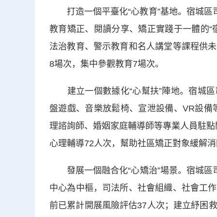
打造一個平臺化“心教育”基地。宿城區司
教育矯正、閱讀分享、矯正實踐于一體的“
法治教育、警示教育和名人講堂等課程供未
8場次，集中參觀教育7場次。
建立一個數據化“心幫扶”陣地。宿城區
盤遊戲、音樂放鬆椅、宣泄設備、VR設備
理諮詢師、婚姻家庭輔導師等專業人員駐點開
心理輔導72人次，幫助社區矯正對象緩解
發展一個融合化“心矯治”場景。宿城區司法
中心為中樞，司法所、社會組織、社會工作
前已累計開展風險評估37人次；建立紓困