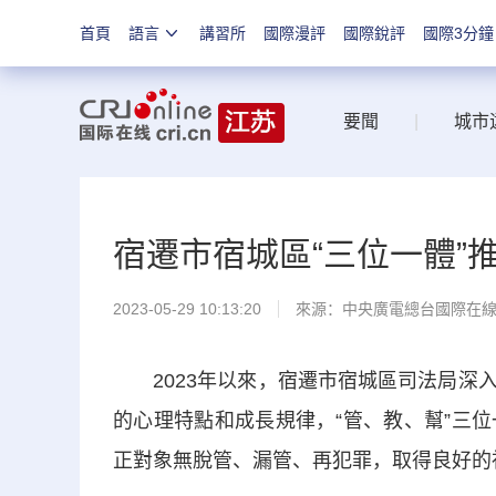
首頁
語言
講習所
國際漫評
國際銳評
國際3分鐘
要聞
|
城市
宿遷市宿城區“三位一體”
2023-05-29 10:13:20
來源：中央廣電總台國際在
2023年以來，宿遷市宿城區司法局深入
的心理特點和成長規律，“管、教、幫”三
正對象無脫管、漏管、再犯罪，取得良好的