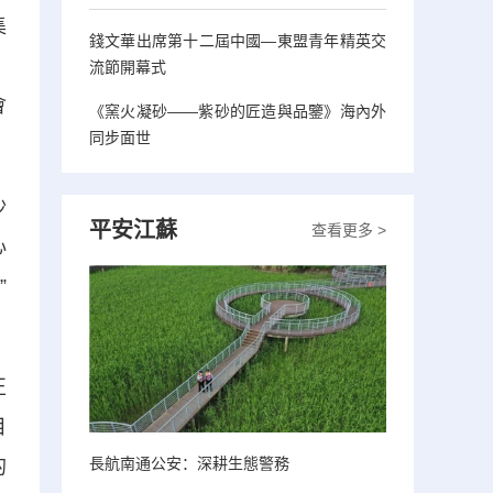
集
錢文華出席第十二屆中國—東盟青年精英交
、
流節開幕式
會
《窯火凝砂——紫砂的匠造與品鑒》海內外
同步面世
沙
平安江蘇
查看更多 >
心
”
正
目
長航南通公安：深耕生態警務
的