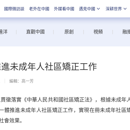
國際微訪談
老外在中國
外媒看中國
遇見中國
深耕世界
遠洋
|
直觀中國
|
原創
|
視頻
|
融
推進未成年人社區矯正工作
線
編輯：高一芳
貫徹落實《中華人民共和國社區矯正法》，根據未成年
位一體推進未成年人社區矯正工作，實現在冊未成年社區
社會效果。