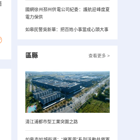
培
國網徐州邳州供電公司紀委：護航迎峰度夏
電力保供
如皋民警吳新華：把百姓小事當成心頭大事
區縣
查看更多 >
清江浦都市型工業突圍之路
如皋市如城街道：“擁軍周”系列活動共敘軍