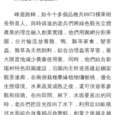
峰迴路轉，如今十多個品種共8972棵果樹
長勢喜人。與時俱進的老兵們將綠色觀光立體
農業的理念融入創業實踐，他們用圍網分割果
園，分片輪流放養雞、鴨、鵝等家禽，變害
蟲、雜草為天然飼料，綜合治理蟲害草害，最
大限度地減少農藥使用量。同時，他們結合新
陽村特色田園建設，沿園內主幹道搭建起鋼架
觀景連廊，在兩側栽種攀緣植物獼猴桃，優化
生態環境。水果蔬菜成熟之後，還可供遊客參
觀和採摘。在向田間、林下、水面要産出的同
時，老兵們把目光投向了水下，利用近10畝橫
河水面綜合放養精品魚蟹蝦，創業之路越走越