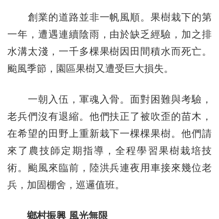
創業的道路並非一帆風順。果樹栽下的第
一年，遭遇連續陰雨，由於缺乏經驗，加之排
水溝太淺，一千多棵果樹因田間積水而死亡。
颱風季節，園區果樹又遭受巨大損失。
一朝入伍，軍魂入骨。面對困難與考驗，
老兵們沒有退縮。他們扶正了被吹歪的苗木，
在希望的田野上重新栽下一棵棵果樹。他們請
來了農技師定期指導，全程學習果樹栽培技
術。颱風來臨前，陸洪兵連夜用車接來幾位老
兵，加固棚舍，巡邏值班。
鄉村振興 風光無限