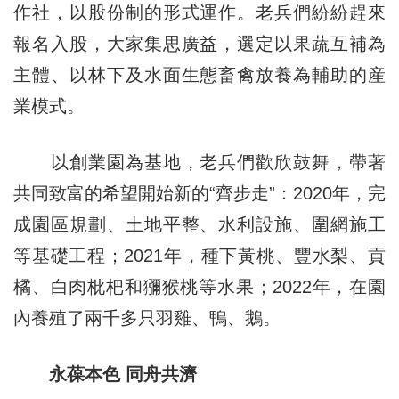
作社，以股份制的形式運作。老兵們紛紛趕來
報名入股，大家集思廣益，選定以果蔬互補為
主體、以林下及水面生態畜禽放養為輔助的産
業模式。
以創業園為基地，老兵們歡欣鼓舞，帶著
共同致富的希望開始新的“齊步走”：2020年，完
成園區規劃、土地平整、水利設施、圍網施工
等基礎工程；2021年，種下黃桃、豐水梨、貢
橘、白肉枇杷和獼猴桃等水果；2022年，在園
內養殖了兩千多只羽雞、鴨、鵝。
永葆本色 同舟共濟