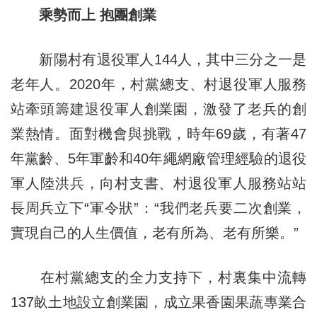
乘勢而上 抱團創業
新陽村有退役軍人144人，其中三分之一是
老年人。2020年，村黨總支、村退役軍人服務
站牽頭籌建退役軍人創業園，激發了老兵的創
業熱情。面對機會與挑戰，時年69歲，有著47
年黨齡、5年軍齡和40年繩網廠管理經驗的退役
軍人陸洪兵，向村支書、村退役軍人服務站站
長周兵立下“軍令狀”：“我們老兵要二次創業，
實現自己的人生價值，老有所為、老有所樂。”
在村黨總支的全力支持下，村裏集中流轉
137畝土地設立創業園，成立果香園果蔬專業合