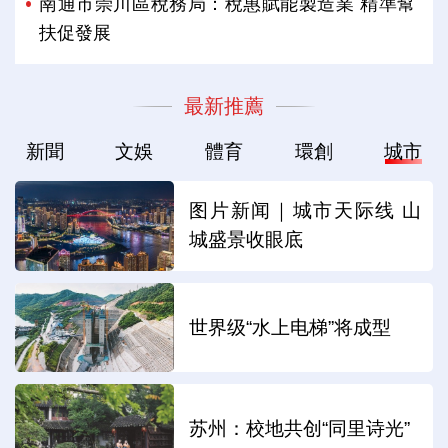
南通市崇川區稅務局：稅惠賦能製造業 精準幫
扶促發展
最新推薦
新聞
文娛
體育
環創
城市
图片新闻｜城市天际线 山
城盛景收眼底
世界级“水上电梯”将成型
苏州：校地共创“同里诗光”