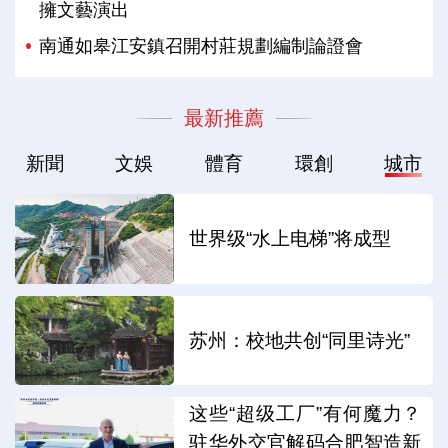
擁文藝演出
南通如皋江安鎮召開村莊規劃編制論證會
最新推薦
新聞
文娛
體育
環創
城市
世界级“水上电梯”将成型
苏州：校地共创“同里诗光”
这些“超级工厂”有何魔力？
驻华外交官解码合肥智造新