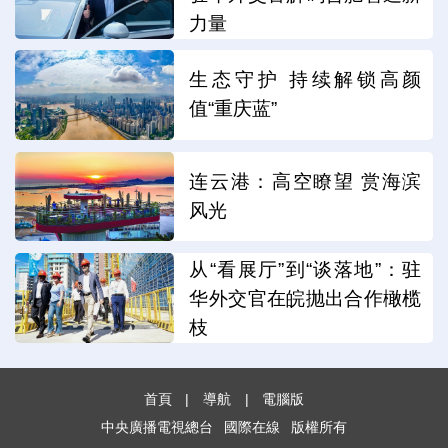
力量
生态守护 持续解锁高颜
值“重庆蓝”
连云港：高空瞭望 赏海滨
风光
从“看展厅”到“谈落地”：驻
华外交官在皖抛出合作橄榄
枝
首頁
|
導航
|
電腦版
中央廣播電視總台
國際在線
版權所有