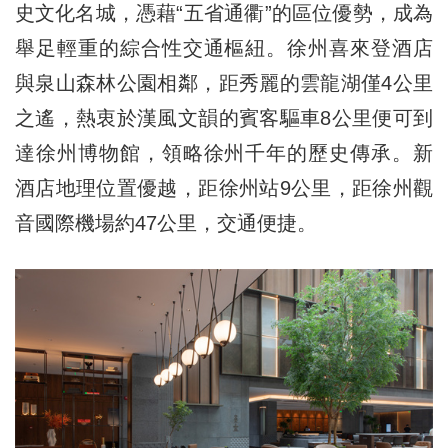
史文化名城，憑藉“五省通衢”的區位優勢，成為
舉足輕重的綜合性交通樞紐。徐州喜來登酒店
與泉山森林公園相鄰，距秀麗的雲龍湖僅4公里
之遙，熱衷於漢風文韻的賓客驅車8公里便可到
達徐州博物館，領略徐州千年的歷史傳承。新
酒店地理位置優越，距徐州站9公里，距徐州觀
音國際機場約47公里，交通便捷。