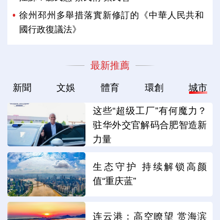
徐州邳州多舉措落實新修訂的《中華人民共和
國行政復議法》
最新推薦
新聞
文娛
體育
環創
城市
这些“超级工厂”有何魔力？
驻华外交官解码合肥智造新
力量
生态守护 持续解锁高颜
值“重庆蓝”
连云港：高空瞭望 赏海滨