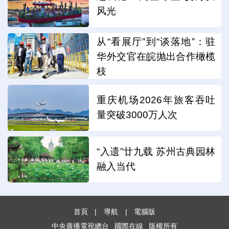
风光
从“看展厅”到“谈落地”：驻
华外交官在皖抛出合作橄榄
枝
重庆机场2026年旅客吞吐
量突破3000万人次
“入遗”廿九载 苏州古典园林
融入当代
首頁
|
導航
|
電腦版
中央廣播電視總台
國際在線
版權所有