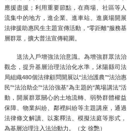
應援盡援；利用重要節點，在商場、社區等人
流集中的地方，進企業、進車站、進廣場開展
法律援助惠民生主題宣傳活動，“零距離”服務基
層群眾，擴大普法宣傳範圍。
送法入戶增強法治意識。為增強群眾法治
觀念，提升基層治理法治化水準，沭陽縣司法
局組織480個法律顧問開展以“法治護農”“法治惠
民”“法治助企”“法治強基”為主題的“萬場講法”活
動，開展群眾關心的土地流轉、弱勢群體權益
保障、物業糾紛、鄰裡糾紛等主題講座，通過
法律條文解讀、以案釋法、模擬法庭等形式，
為基層治理注入法治動力。（文 徐艷）