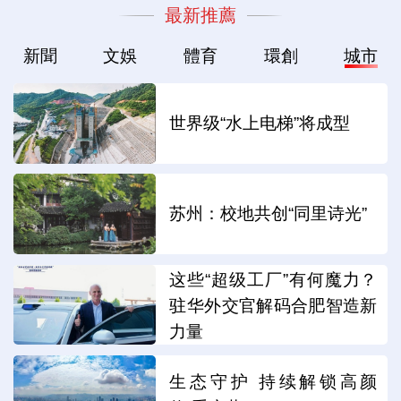
最新推薦
新聞
文娛
體育
環創
城市
世界级“水上电梯”将成型
苏州：校地共创“同里诗光”
这些“超级工厂”有何魔力？
驻华外交官解码合肥智造新
力量
生态守护 持续解锁高颜