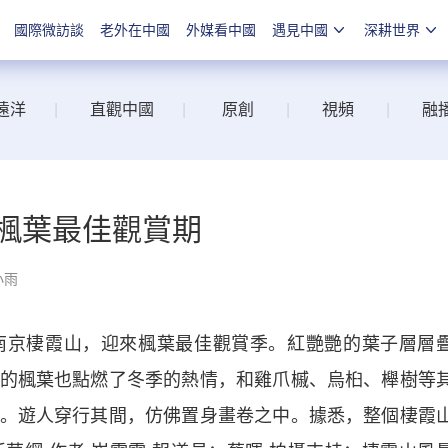
國際微訪談
老外在中國
外媒看中國
遇見中國
深耕世界
遠洋
|
直觀中國
|
原創
|
視頻
|
融
來楓葉最佳觀賞期
小雨
京棲霞山，迎來楓葉最佳觀賞季。紅艷艷的葉子層層
的楓葉也點燃了冬季的熱情，和雞爪槭、烏桕、櫸樹等
。遊人穿行其間，仿佛置身畫卷之中。據悉，整個棲霞