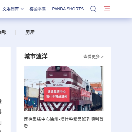
文娛體育
樓蘭平臺
PANDA SHORTS
站內搜索
播報
|
房産
城市遠洋
查看更多 >
疊
其
連徐集結中心徐州-塔什幹精品班列順利首
山
發