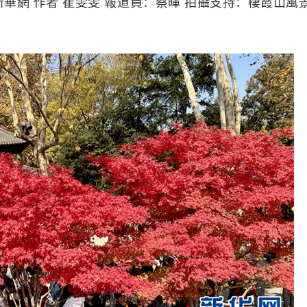
華網 作者 崔雯雯 報道員：蔡暉 拍攝支持：棲霞山風