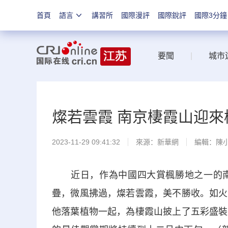
首頁
語言
講習所
國際漫評
國際銳評
國際3分鐘
要聞
|
城市
燦若雲霞 南京棲霞山迎
2023-11-29 09:41:32
來源：
新華網
編輯：陳
近日，作為中國四大賞楓勝地之一的南
疊，微風拂過，燦若雲霞，美不勝收。如火
他落葉植物一起，為棲霞山披上了五彩盛裝