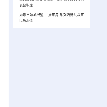
表昝聖達
如皋市如城街道：“擁軍周”系列活動共敘軍
民魚水情