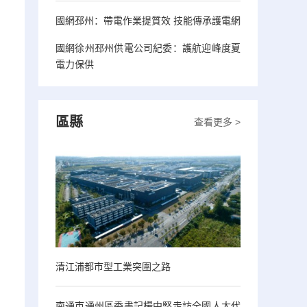
國網邳州：帶電作業提質效 技能傳承護電網
國網徐州邳州供電公司紀委：護航迎峰度夏
電力保供
區縣
查看更多 >
清江浦都市型工業突圍之路
南通市通州區委書記楊中堅走訪全國人大代