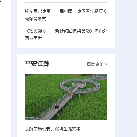
景
錢文華出席第十二屆中國—東盟青年精英交
流節開幕式
《窯火凝砂——紫砂的匠造與品鑒》海內外
同步面世
平安江蘇
查看更多 >
長航南通公安：深耕生態警務