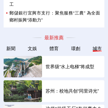
工
郵儲銀行宜興市支行：聚焦服務“三農” 為全面
鄉村振興“添動力”
最新推薦
新聞
文娛
體育
環創
城市
世界级“水上电梯”将成型
苏州：校地共创“同里诗光”