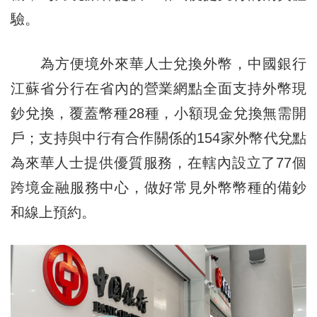
驗。
為方便境外來華人士兌換外幣，中國銀行
江蘇省分行在省內的營業網點全面支持外幣現
鈔兌換，覆蓋幣種28種，小額現金兌換無需開
戶；支持與中行有合作關係的154家外幣代兌點
為來華人士提供優質服務，在轄內設立了77個
跨境金融服務中心，做好常見外幣幣種的備鈔
和線上預約。