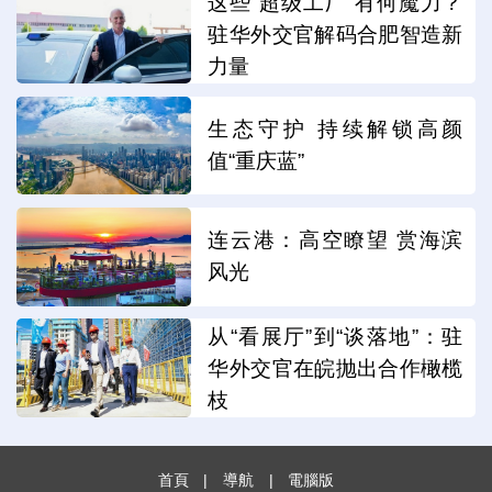
这些“超级工厂”有何魔力？
驻华外交官解码合肥智造新
力量
生态守护 持续解锁高颜
值“重庆蓝”
连云港：高空瞭望 赏海滨
风光
从“看展厅”到“谈落地”：驻
华外交官在皖抛出合作橄榄
枝
首頁
|
導航
|
電腦版