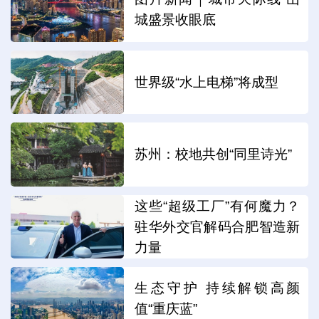
城盛景收眼底
世界级“水上电梯”将成型
苏州：校地共创“同里诗光”
这些“超级工厂”有何魔力？
驻华外交官解码合肥智造新
力量
生态守护 持续解锁高颜
值“重庆蓝”