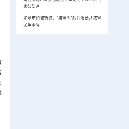
表昝聖達
如皋市如城街道：“擁軍周”系列活動共敘軍
民魚水情
會
智
快
體
、