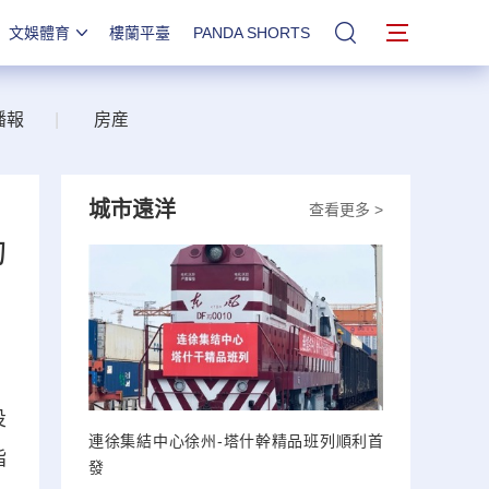
文娛體育
樓蘭平臺
PANDA SHORTS
站內搜索
播報
|
房産
城市遠洋
查看更多 >
功
投
連徐集結中心徐州-塔什幹精品班列順利首
指
發