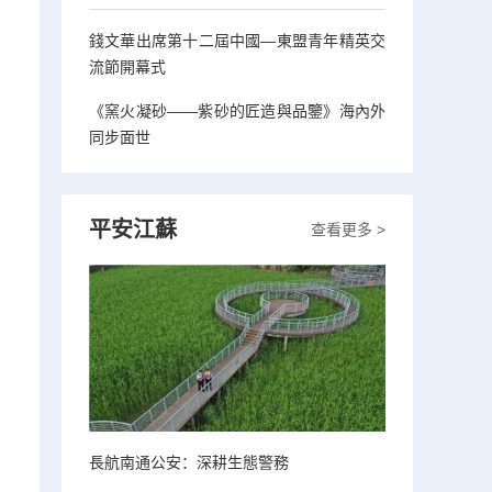
錢文華出席第十二屆中國—東盟青年精英交
流節開幕式
《窯火凝砂——紫砂的匠造與品鑒》海內外
同步面世
平安江蘇
查看更多 >
長航南通公安：深耕生態警務