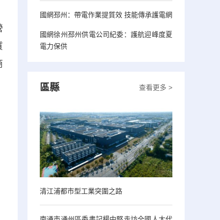
國網邳州：帶電作業提質效 技能傳承護電網
營
國網徐州邳州供電公司紀委：護航迎峰度夏
質
電力保供
商
區縣
查看更多 >
清江浦都市型工業突圍之路
南通市通州區委書記楊中堅走訪全國人大代