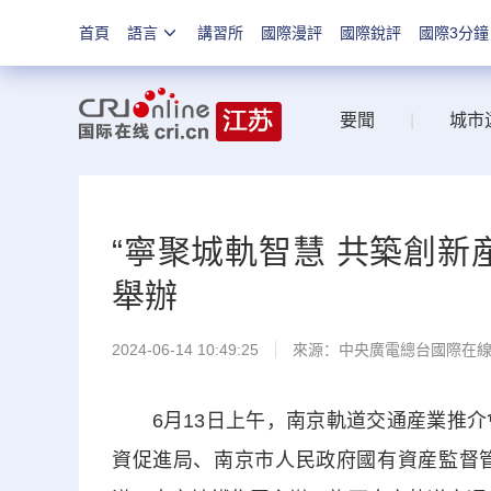
首頁
語言
講習所
國際漫評
國際銳評
國際3分鐘
要聞
|
城市
“寧聚城軌智慧 共築創新
舉辦
2024-06-14 10:49:25
來源：中央廣電總台國際在
6月13日上午，南京軌道交通産業推介
資促進局、南京市人民政府國有資産監督