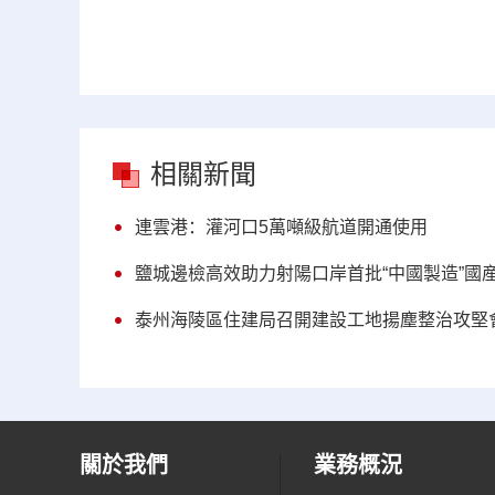
相關新聞
連雲港：灌河口5萬噸級航道開通使用
鹽城邊檢高效助力射陽口岸首批“中國製造”國
泰州海陵區住建局召開建設工地揚塵整治攻堅
關於我們
業務概況