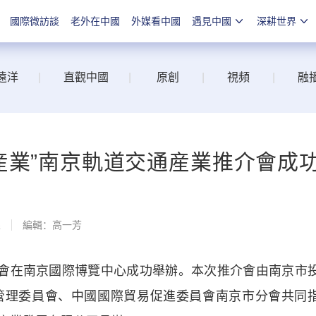
國際微訪談
老外在中國
外媒看中國
遇見中國
深耕世界
遠洋
|
直觀中國
|
原創
|
視頻
|
融
産業”南京軌道交通産業推介會成
線
編輯：高一芳
會在南京國際博覽中心成功舉辦。本次推介會由南京市
管理委員會、中國國際貿易促進委員會南京市分會共同