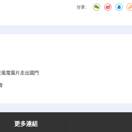
分享：
産風電葉片走出國門
會
更多連結