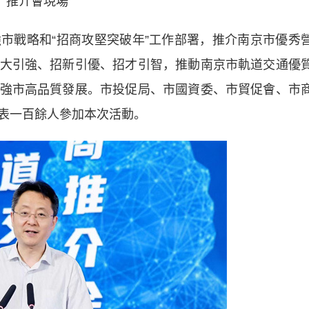
推介會現場
戰略和“招商攻堅突破年”工作部署，推介南京市優秀
大引強、招新引優、招才引智，推動南京市軌道交通優
強市高品質發展。市投促局、市國資委、市貿促會、市
表一百餘人參加本次活動。