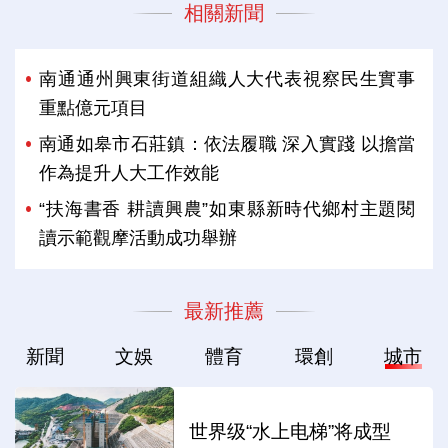
相關新聞
南通通州興東街道組織人大代表視察民生實事
重點億元項目
南通如皋市石莊鎮：依法履職 深入實踐 以擔當
作為提升人大工作效能
“扶海書香 耕讀興農”如東縣新時代鄉村主題閱
讀示範觀摩活動成功舉辦
最新推薦
新聞
文娛
體育
環創
城市
世界级“水上电梯”将成型