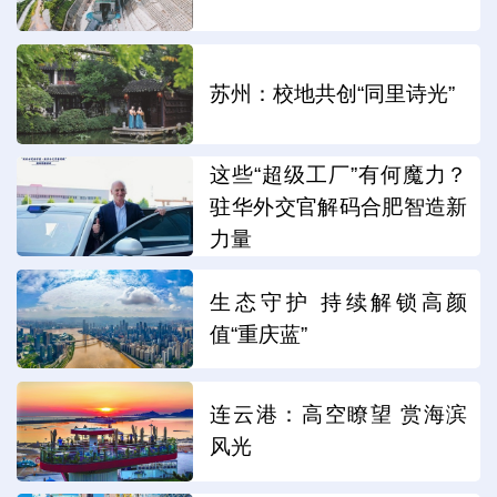
苏州：校地共创“同里诗光”
这些“超级工厂”有何魔力？
驻华外交官解码合肥智造新
力量
生态守护 持续解锁高颜
值“重庆蓝”
连云港：高空瞭望 赏海滨
风光