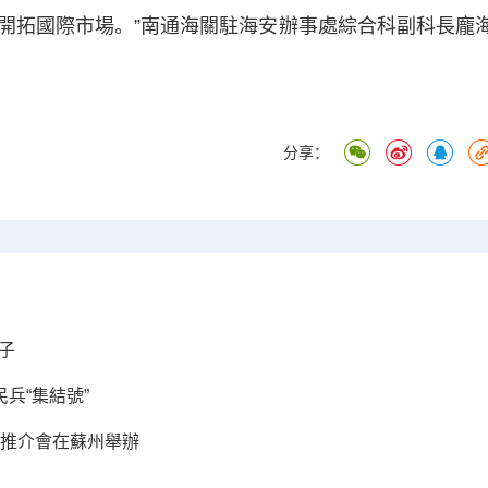
開拓國際市場。”南通海關駐海安辦事處綜合科副科長龐
分享：
子
兵“集結號”
境推介會在蘇州舉辦