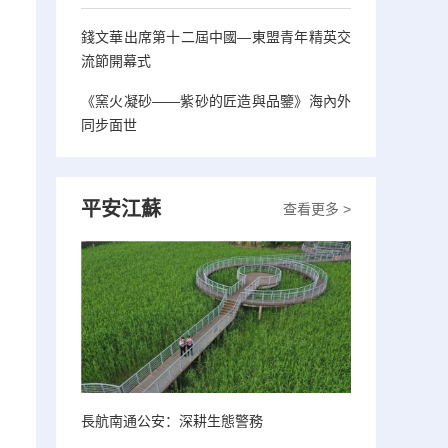
錢文華出席第十二屆中國—東盟青年精英交
流節開幕式
《窯火凝砂——紫砂的匠造與品鑒》海內外
同步面世
平安江蘇
查看更多 >
長航南通公安：深耕生態警務