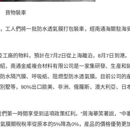
貨物裝車
工人們將一批防水透氣膜打包裝車，經南通海關駐海
工廠的物料，預計在7月2日從上海離泊，8月7日到港。
紹，南通金威複合材料有限公司是一家集研發、生産和
防水隔汽膜、呼吸紙、阻燃型防水透氣膜。目前公司的
、別墅等，90%出口歐美、非洲、俄羅斯、澳大利亞、日
第一時間享受到這項政策紅利。”周海華笑著説，“中
氣膜關稅稅率從原本的5%降為0%，産品的價格優勢更