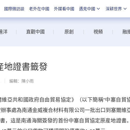
國際微訪談
老外在中國
外媒看中國
遇見中國
深耕世界
遠洋
|
直觀中國
|
原創
|
視頻
|
融
産地證書籤發
線
編輯：陳小雨
維亞共和國政府自由貿易協定》（以下簡稱“中塞自貿
安辦事處為南通金威複合材料有限公司一批出口到塞爾維
書，這是南通海關簽發的首份中塞自貿協定原産地證書