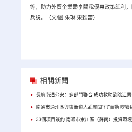
等，助力外貿企業盡享關稅優惠政策紅利，
兵説。（文/圖 朱琳 宋穎蕾）
相關新聞
長航南通公安：多部門聯合 成功救助欲跳江男
南通市通州區興東街道人武部聞“汛”而動 吹響民
33個項目簽約 南通市崇川區（蘇南）投資環