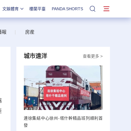
文娛體育
樓蘭平臺
PANDA SHORTS
站內搜索
播報
|
房産
城市遠洋
查看更多 >
協
亞
連徐集結中心徐州-塔什幹精品班列順利首
。
發