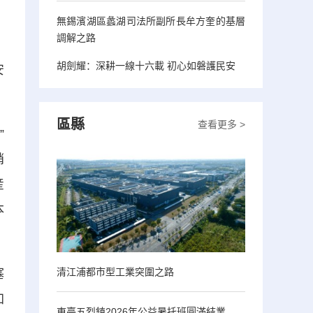
無錫濱湖區蠡湖司法所副所長牟方奎的基層
調解之路
胡劍耀：深耕一線十六載 初心如磐護民安
安
區縣
查看更多 >
”
銷
産
本
清江浦都市型工業突圍之路
塞
加
東臺五烈鎮2026年公益暑托班圓滿結業