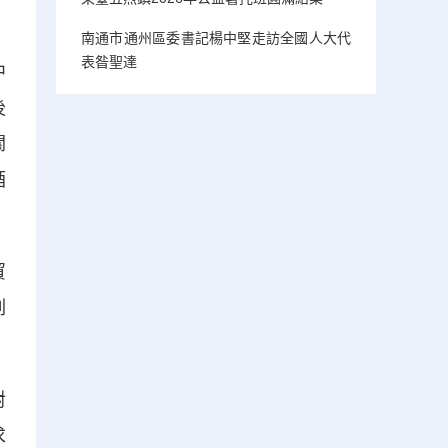
南通市通州區委書記楊中堅走訪全國人大代
表昝聖達
中
後
關
酒
貿
列
對
求