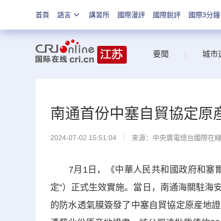
首頁
語言
講習所
國際漫評
國際銳評
國際3分鐘
要聞
|
城市
南通首份中塞自貿協定原
2024-07-02 15:51:04
來源：中央廣電總台國際在
7月1日，《中華人民共和國政府和塞爾
定”）正式生效實施。當日，南通海關駐海
的防水透氣膜簽發了中塞自貿協定原産地證