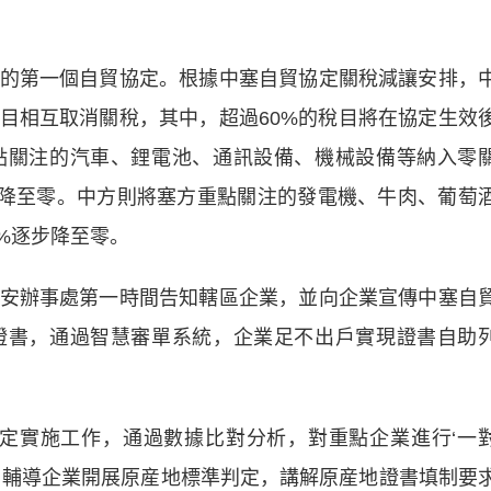
第一個自貿協定。根據中塞自貿協定關稅減讓安排，
稅目相互取消關稅，其中，超過60%的稅目將在協定生效
點關注的汽車、鋰電池、通訊設備、機械設備等納入零
逐步降至零。中方則將塞方重點關注的發電機、牛肉、葡萄
0%逐步降至零。
辦事處第一時間告知轄區企業，並向企業宣傳中塞自
證書，通過智慧審單系統，企業足不出戶實現證書自助
實施工作，通過數據比對分析，對重點企業進行‘一
，輔導企業開展原産地標準判定，講解原産地證書填制要