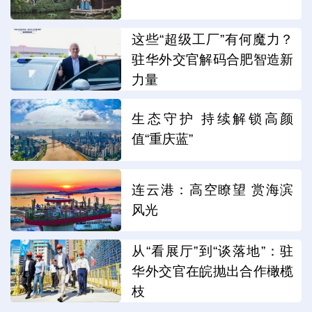
这些“超级工厂”有何魔力？
驻华外交官解码合肥智造新
力量
生态守护 持续解锁高颜
值“重庆蓝”
连云港：高空瞭望 赏海滨
风光
从“看展厅”到“谈落地”：驻
华外交官在皖抛出合作橄榄
枝