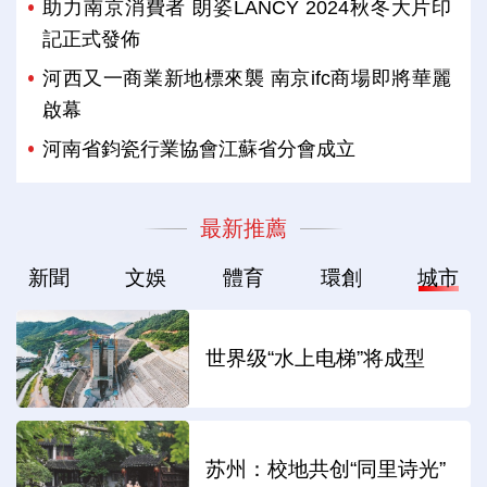
助力南京消費者 朗姿LANCY 2024秋冬大片印
記正式發佈
河西又一商業新地標來襲 南京ifc商場即將華麗
啟幕
河南省鈞瓷行業協會江蘇省分會成立
最新推薦
新聞
文娛
體育
環創
城市
世界级“水上电梯”将成型
苏州：校地共创“同里诗光”