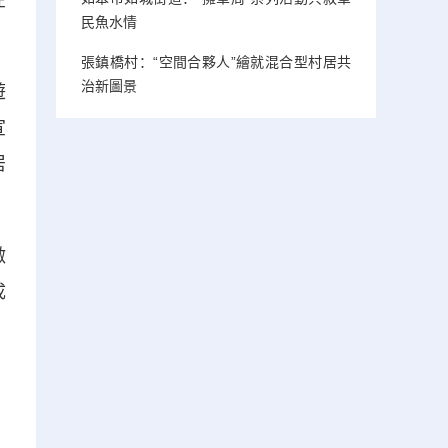
在
民魚水情
張鎮橋村：“空間合夥人”繪就混合型村居共
治新圖景
遊
宣
居
激
成