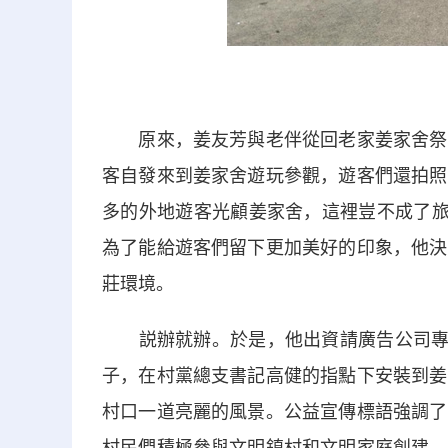
原來，姜友芳與老伴從回老家姜家舍祭祖
客自發來到姜家舍遊玩參觀，遊客們還拍照
多的外地遊客光顧姜家舍，這裡豈不成了旅
為了能給遊客們留下更加美好的印象，他決
莊環境。
説辦就辦。於是，他出資請廣告公司專業人
子，在村黨總支書記高健的指點下安裝到姜
村口一道亮麗的風景。公益宣傳標語強調了