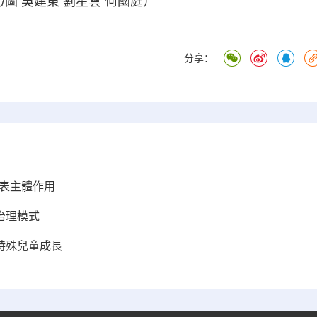
圖 吳建東 劉星雲 何國庭）
分享：
代表主體作用
治理模式
特殊兒童成長