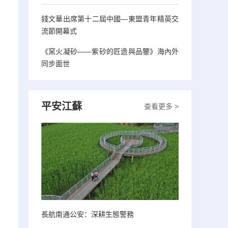
，
錢文華出席第十二屆中國—東盟青年精英交
流節開幕式
《窯火凝砂——紫砂的匠造與品鑒》海內外
同步面世
平安江蘇
查看更多 >
長航南通公安：深耕生態警務