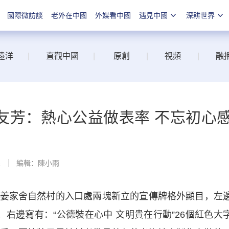
國際微訪談
老外在中國
外媒看中國
遇見中國
深耕世界
遠洋
|
直觀中國
|
原創
|
視頻
|
融
友芳：熱心公益做表率 不忘初心
線
編輯：陳小雨
家舍自然村的入口處兩塊新立的宣傳牌格外顯目，左
”；右邊寫有：“公德裝在心中 文明貴在行動”26個紅色大