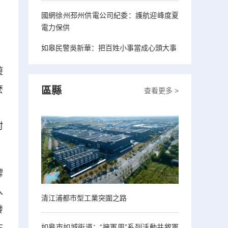
國網徐州邳州供電公司紀委：護航迎峰度夏
電力保供
如皋民警吳新華：把百姓小事當成心頭大事
遊
麼
區縣
查看更多 >
，
村
牌
入
清江浦都市型工業突圍之路
發
如皋市如城街道：“擁軍周”系列活動共敘軍