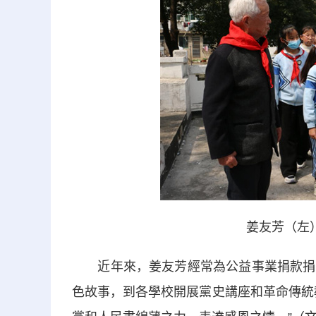
姜友芳（左
近年來，姜友芳經常為公益事業捐款捐物
色故事，到各學校開展黨史講座和革命傳統