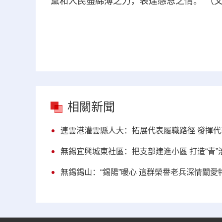
黨和人民盡綿薄之力，表達感恩之情。”（文/
相關新聞
連雲港灌雲縣人大：拓展代表履職路徑 發揮
無錫宜興城東社區：把支部建進小區 打造“青”
無錫錫山：“錫陽”暖心 這群榮譽老兵深情關愛