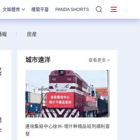
文娛體育
樓蘭平臺
PANDA SHORTS
站內搜索
播報
|
房産
城市遠洋
查看更多 >
感
邊
連徐集結中心徐州-塔什幹精品班列順利首
字
發