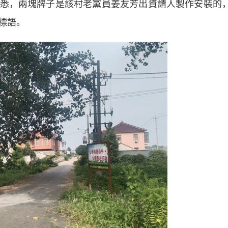
悉，兩塊牌子是該村老黨員姜友芳出資請人製作安裝的
標語。