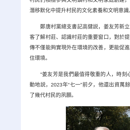
村民們積極參與文明鎮村和文明家庭創建，
潛移默化中提升村民的文化素養和文明意識
鄭唐村黨總支書記高健説，姜友芳新立的
客了解村莊、認識村莊的重要窗口，對於提
傳不僅能夠實現外在環境的改善，更能促進
住環境。
“姜友芳是我們最值得敬重的人，時刻心
動地説，2023年“七一”前夕，他還出資
了幾代村民的夙願。