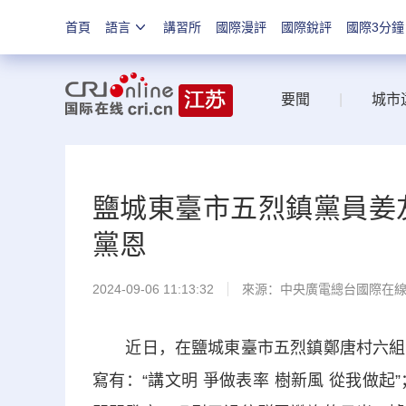
首頁
語言
講習所
國際漫評
國際銳評
國際3分鐘
要聞
|
城市
鹽城東臺市五烈鎮黨員姜
黨恩
2024-09-06 11:13:32
來源：中央廣電總台國際在
近日，在鹽城東臺市五烈鎮鄭唐村六組姜
寫有：“講文明 爭做表率 樹新風 從我做起