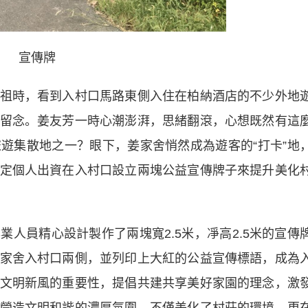
宣傳牌
時，看到入村口馬路東側入住在柏納酒店的不少外地
留念。姜友芳一時心潮澎湃，思緒翻滾，心想既然有這
遊集散地之一？眼下，姜家舍悄然成為遊客的“打卡”地
定個人出資在入村口設立兩塊公益宣傳牌子來提升美化
員精心設計製作了兩塊寬2.5米，凈高2.5米的宣傳
家舍入村口兩側，並列印上大紅的公益宣傳標語，成為
文明新風的重要性，提倡共建共享美好家園的理念，激