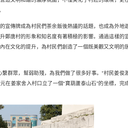
營造文明和諧的濃厚氛圍，不僅美化了村莊的環境，更
。
宣傳牌成為村民們茶余飯後熱議的話題，也成為外地
升鄭唐村的形象和知名度有著積極的影響。通過這樣的
內在文化的提升，為村民們創造了一個既美觀又文明的
繫群眾，幫弱助殘，為我們做了很多好事。”村民姜俊
萬餘元在姜家舍入村口立了一個“寶葫蘆泰山石”的坐標，完