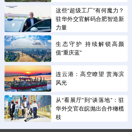
这些“超级工厂”有何魔力？
驻华外交官解码合肥智造新
力量
生态守护 持续解锁高颜
值“重庆蓝”
连云港：高空瞭望 赏海滨
风光
从“看展厅”到“谈落地”：驻
华外交官在皖抛出合作橄榄
枝