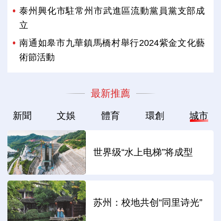
泰州興化市駐常州市武進區流動黨員黨支部成
立
南通如皋市九華鎮馬橋村舉行2024紫金文化藝
術節活動
最新推薦
新聞
文娛
體育
環創
城市
世界级“水上电梯”将成型
苏州：校地共创“同里诗光”