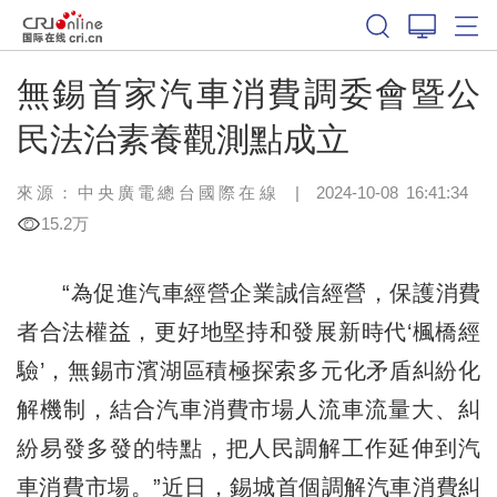
無錫首家汽車消費調委會暨公
民法治素養觀測點成立
來源：中央廣電總台國際在線
|
2024-10-08 16:41:34
15.2万
“為促進汽車經營企業誠信經營，保護消費
者合法權益，更好地堅持和發展新時代‘楓橋經
驗’，無錫市濱湖區積極探索多元化矛盾糾紛化
解機制，結合汽車消費市場人流車流量大、糾
紛易發多發的特點，把人民調解工作延伸到汽
車消費市場。”近日，錫城首個調解汽車消費糾