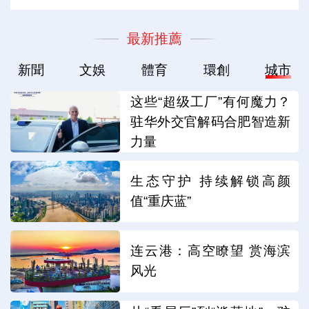
最新推薦
新聞
文娛
體育
環創
城市
这些“超级工厂”有何魔力？
驻华外交官解码合肥智造新
力量
生态守护 持续解锁高颜
值“重庆蓝”
连云港：高空瞭望 赏海滨
风光