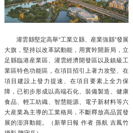
灌雲縣堅定高舉“工業立縣、産業強縣”發展
大旗，堅持以改革賦動能，用實幹開新局，立
足縣臨港産業區、灌雲經濟開發區以及鎮級工
業區特色功能區，在項目招引上著力攻堅、在
項目建設上發力提速、在項目要素上全力保
障，已初步形成以高端石化、裝備製造、健康
食品、輕工紡織、智慧能源、電子新材料等六
大産業為主導的工業格局，不斷釋放高品質發
展的澎湃動能。（新華日報 作者 孫航 吉鳳竹