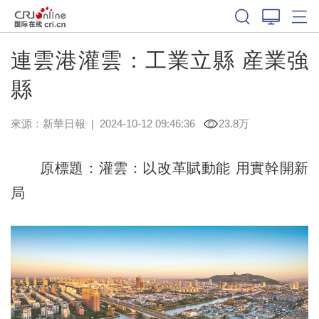
連雲港灌雲：工業立縣 産業強
縣
來源：
新華日報
|
2024-10-12 09:46:36
23.8万
原標題：灌雲：以改革賦動能 用實幹開新
局