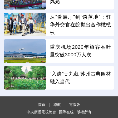
风光
从“看展厅”到“谈落地”：驻
华外交官在皖抛出合作橄榄
枝
重庆机场2026年旅客吞吐
量突破3000万人次
“入遗”廿九载 苏州古典园林
融入当代
首頁
|
導航
|
電腦版
中央廣播電視總台
國際在線
版權所有