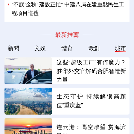
“不誤‘金秋’ 建設正忙” 中建八局在建重點民生工
程項目巡禮
最新推薦
新聞
文娛
體育
環創
城市
这些“超级工厂”有何魔力？
驻华外交官解码合肥智造新
力量
生态守护 持续解锁高颜
值“重庆蓝”
连云港：高空瞭望 赏海滨