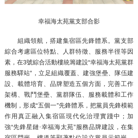
幸福海太苑黨支部合影
組織領航，搭建集宿區先鋒體系。黨支部
綜合考慮區位特點、人群特徵、服務半徑等因
素，在3號綜合活動樓統籌建設“幸福海太苑黨群
服務驛站”，立足組織覆蓋、建強堡壘、隊伍建
設、載體培育、品牌塑造五個方面，完善工作
架構、戰鬥堡壘、黨群隊伍、服務載體和工作
機制，形成“五個一”先鋒體系，把黨員先鋒模範
作用真正融入集宿區現代化治理實踐中；加
強“先鋒星鏈·幸福海太苑”服務品牌建設，在集
宿區門崗、樓道等顯著點位設立黨員示範崗，