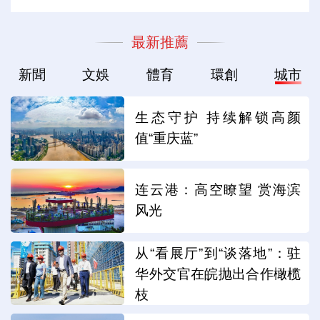
最新推薦
新聞
文娛
體育
環創
城市
生态守护 持续解锁高颜
值“重庆蓝”
连云港：高空瞭望 赏海滨
风光
从“看展厅”到“谈落地”：驻
华外交官在皖抛出合作橄榄
枝