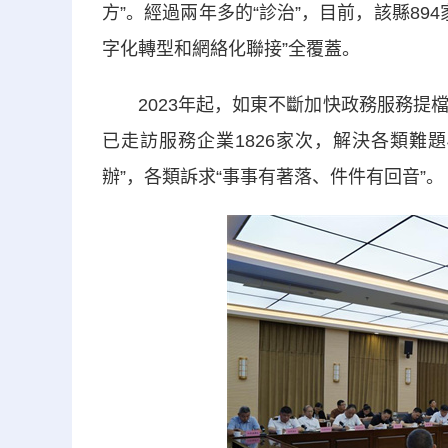
方”。經過兩年多的“診治”，目前，該縣89
字化轉型和網絡化聯接”全覆蓋。
2023年起，如東不斷加快政務服務提檔
已走訪服務企業1826家次，解決各類難
辦”，各類訴求“事事有著落、件件有回音”。