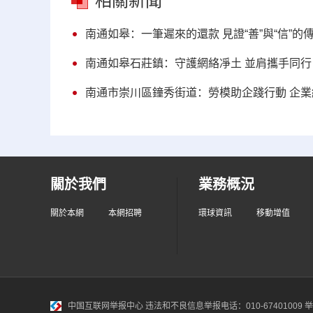
相關新聞
南通如皋：一筆遲來的還款 見證“善”與“信”的
南通如皋石莊鎮：守護網絡凈土 並肩攜手同行
南通市崇川區鐘秀街道：勞模助企踐行動 企
關於我們
業務概況
關於本網
本網招聘
環球資訊
移動增值
中国互联网举报中心
违法和不良信息举报电话：010-67401009 举报邮