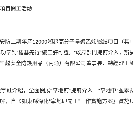
項目開工活動
安防二期年産12000噸超高分子量聚乙烯纖維項目（其
成功拿到“樁基先行”施工許可證。“政府部門提前介入，辦
”恒越安全防護用品（南通）有限公司董事長、總經理王
介紹，全面開展“拿地前”提前介入，“拿地中”並聯
了解，自《如東縣深化“拿地即開工”工作實施方案》實施