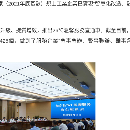
4家（2021年底基數）規上工業企業已實現“智慧化改造、
升級、提質增效，推出26℃溫馨服務直通車。截至目前
題425個，做到了服務企業“急事急辦、繁事聯辦、難事