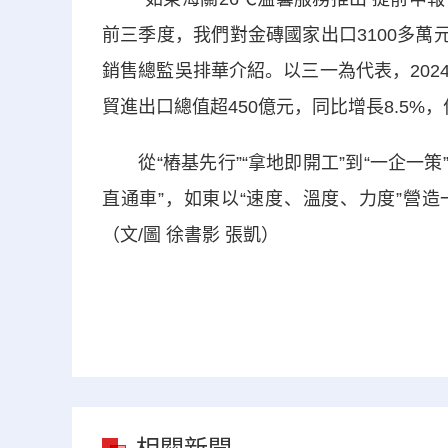
前三季度，我們對金磚國家出口3100多萬
銷售總監吳排華介紹。以三一為代表，2024
貿進出口總值超450億元，同比增長8.5%
從“樁基先行”“拿地即開工”到“一企一策”個
直通車”，如東以“速度、溫度、力度”營
（文/圖 徐書影 張凱）