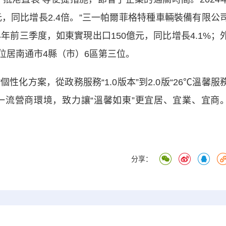
元，同比增長2.4倍。”三一帕爾菲格特種車輛裝備有限公
年前三季度，如東實現出口150億元，同比增長4.1%；
，位居南通市4縣（市）6區第三位。
性化方案，從政務服務“1.0版本”到2.0版“26℃溫馨服
造一流營商環境，致力讓“溫馨如東”更宜居、宜業、宜商
分享：