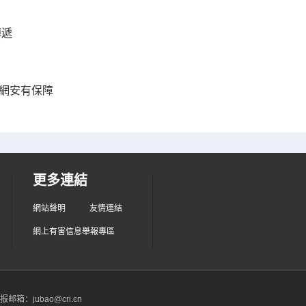
傳遞
業網安有保障
更多連結
網站聲明
友情連結
網上有害信息舉報專區
箱：jubao@cri.cn