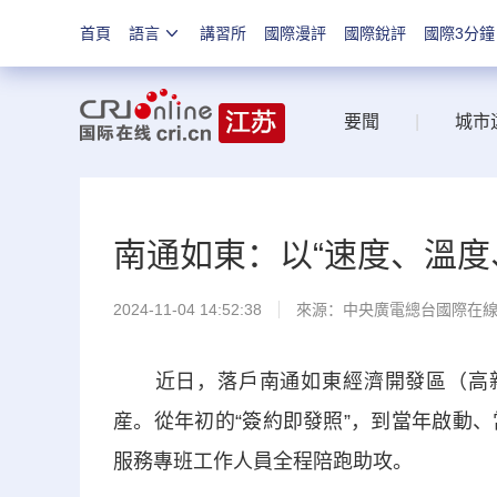
首頁
語言
講習所
國際漫評
國際銳評
國際3分鐘
要聞
|
城市
南通如東：以“速度、溫度
2024-11-04 14:52:38
來源：中央廣電總台國際在
近日，落戶南通如東經濟開發區（高新
産。從年初的“簽約即發照”，到當年啟動
服務專班工作人員全程陪跑助攻。