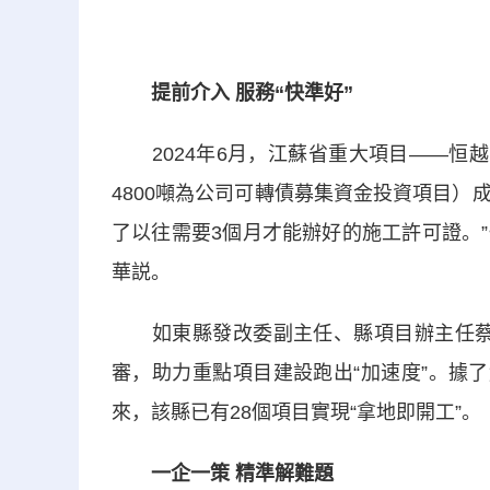
提前介入 服務“快準好”
2024年6月，江蘇省重大項目——恒越
4800噸為公司可轉債募集資金投資項目）
了以往需要3個月才能辦好的施工許可證。
華説。
如東縣發改委副主任、縣項目辦主任蔡宇紅
審，助力重點項目建設跑出“加速度”。據
來，該縣已有28個項目實現“拿地即開工”。
一企一策 精準解難題