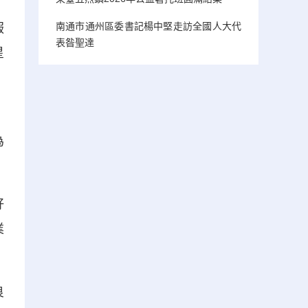
南通市通州區委書記楊中堅走訪全國人大代
服
表昝聖達
星
，
為
好
業
良