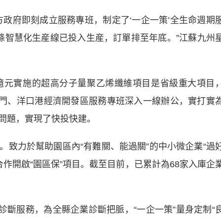
府即刻成立服務專班，制定了‘一企一策’全生命週期
條智慧化生産線已投入生産，訂單排至年底。”江蘇九州
元實施的超高分子量聚乙烯纖維項目是省級重大項目
能部門、洋口港經濟開發區服務專班深入一線辦公，實打實
問題，實現了快投快建。
力於幫助園區內“有難關、能過關”的中小微企業“過
合作開啟“園區保”項目。截至目前，已累計為68家入庫企
診斷服務，為全縣企業診斷把脈，“一企一策”量身定制“