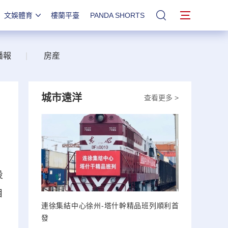
文娛體育
樓蘭平臺
PANDA SHORTS
站內搜索
播報
|
房産
城市遠洋
查看更多 >
投
目
連徐集結中心徐州-塔什幹精品班列順利首
發