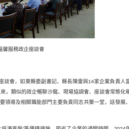
℃溫馨服務政企座談會
座談會，如東縣委副書記、縣長陳雷與14家企業負責人
年以來，類似的政企暢聊沙龍、現場協調會、座談會常態化
要領導及相關職能部門主要負責同志共聚一堂，話發展
‘抵港直裝’等便捷措施，節省了企業的通關時間。2024