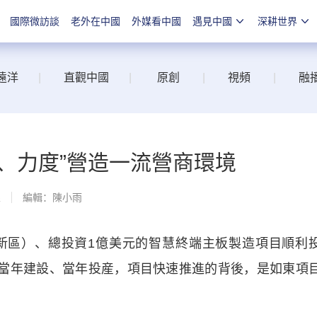
國際微訪談
老外在中國
外媒看中國
遇見中國
深耕世界
遠洋
|
直觀中國
|
原創
|
視頻
|
融
、力度”營造一流營商環境
線
編輯：陳小雨
區）、總投資1億美元的智慧終端主板製造項目順利
、當年建設、當年投産，項目快速推進的背後，是如東項