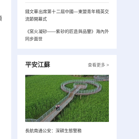
，
錢文華出席第十二屆中國—東盟青年精英交
項
流節開幕式
《窯火凝砂——紫砂的匠造與品鑒》海內外
同步面世
平安江蘇
查看更多 >
長航南通公安：深耕生態警務