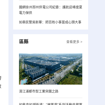
國網徐州邳州供電公司紀委：護航迎峰度夏
電力保供
如皋民警吳新華：把百姓小事當成心頭大事
區縣
查看更多 >
響
眾
清江浦都市型工業突圍之路
如皋市如城街道：“擁軍周”系列活動共敘軍