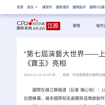
首頁
語言
講習所
國際漫評
國際銳評
國際3分鐘
要聞
|
城市
“第七屆演藝大世界——上
《寶玉》亮相
2024-12-11 19:18:38
來源：中央廣電總台國際在
國際在線江蘇報道（記者 楊心怡）：12
拉開帷幕，諸多國際知名劇團與音樂劇創作