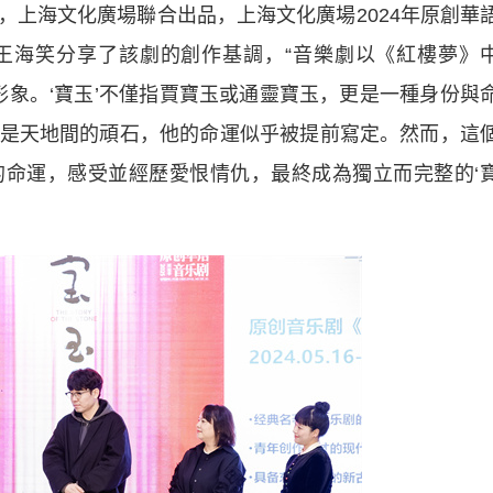
海文化廣場聯合出品，上海文化廣場2024年原創華
王海笑分享了該劇的創作基調，“音樂劇以《紅樓夢》
形象。‘寶玉’不僅指賈寶玉或通靈寶玉，更是一種身份與
是天地間的頑石，他的命運似乎被提前寫定。然而，這
命運，感受並經歷愛恨情仇，最終成為獨立而完整的‘