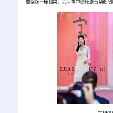
間架起一座橋梁，力爭為中國原創音樂劇“走