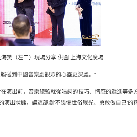
海笑（左二）現場分享 供圖 上海文化廣場
觸碰到中國音樂劇觀眾的心靈更深處。”
在演出前，音樂總監就從唱詞的技巧、情感的遞進等多
的演出狀態，讓這部劇‘不畏懼世俗眼光、勇敢做自己’的