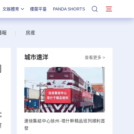
文娛體育
樓蘭平臺
PANDA SHORTS
站內搜索
播報
|
房産
城市遠洋
查看更多 >
劇
式
連徐集結中心徐州-塔什幹精品班列順利首
宴
發