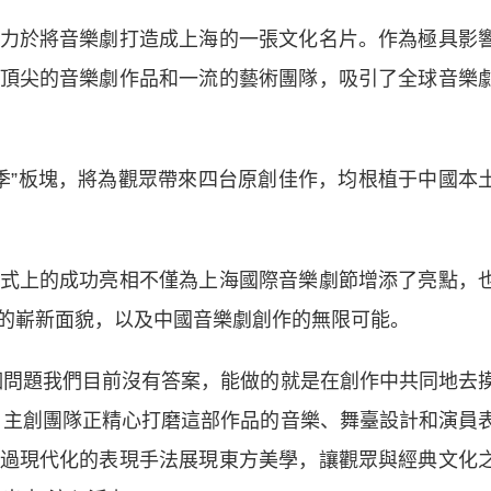
於將音樂劇打造成上海的一張文化名片。作為極具影
頂尖的音樂劇作品和一流的藝術團隊，吸引了全球音樂
季”板塊，將為觀眾帶來四台原創佳作，均根植于中國本
上的成功亮相不僅為上海國際音樂劇節增添了亮點，
的嶄新面貌，以及中國音樂劇創作的無限可能。
問題我們目前沒有答案，能做的就是在創作中共同地去
》主創團隊正精心打磨這部作品的音樂、舞臺設計和演員
過現代化的表現手法展現東方美學，讓觀眾與經典文化