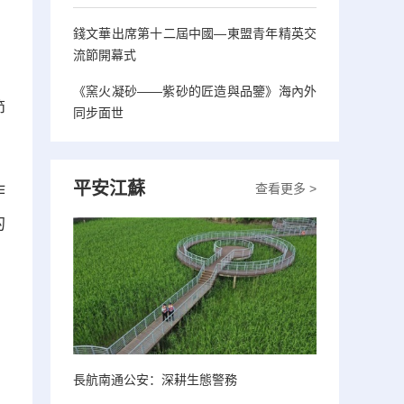
錢文華出席第十二屆中國—東盟青年精英交
流節開幕式
《窯火凝砂——紫砂的匠造與品鑒》海內外
節
同步面世
平安江蘇
查看更多 >
作
的
長航南通公安：深耕生態警務