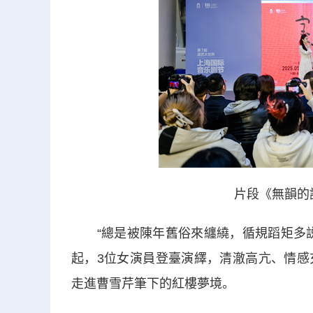
片段《無韻的
“總是被陳年舊俗來纏繞，循規蹈矩多説
起，3位女演員登臺演繹，清澈高亢、情感
走進曹雪芹筆下的紅樓夢境。