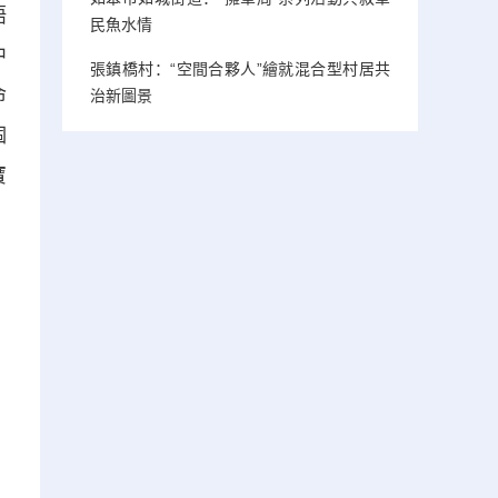
語
民魚水情
中
張鎮橋村：“空間合夥人”繪就混合型村居共
命
治新圖景
個
寶