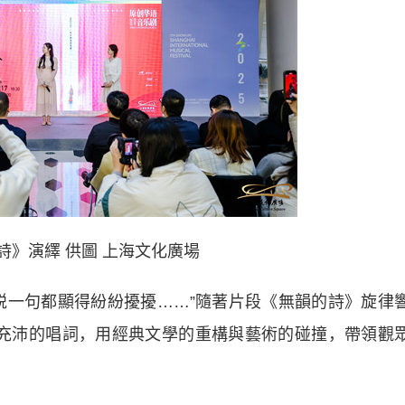
詩》演繹 供圖 上海文化廣場
一句都顯得紛紛擾擾……”隨著片段《無韻的詩》旋律
充沛的唱詞，用經典文學的重構與藝術的碰撞，帶領觀