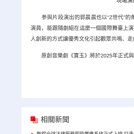
現場演
參與片段演出的郭晨晨也以“Z世代”的角
演員，能跟隨劇組在這麼一個國際舞臺上演
人創新的方式讓優秀文化引起觀眾共鳴、走
原創音樂劇《寶玉》將於2025年正式與
相關新聞
無錫全球法律服務即時響應系統正式上線 打