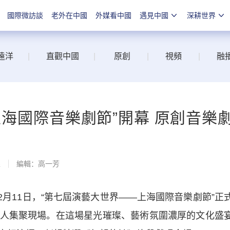
國際微訪談
老外在中國
外媒看中國
遇見中國
深耕世界
遠洋
|
直觀中國
|
原創
|
視頻
|
融
海國際音樂劇節”開幕 原創音樂
線
編輯：高一芳
月11日，“第七屆演藝大世界——上海國際音樂劇節”正
人集聚現場。在這場星光璀璨、藝術氛圍濃厚的文化盛