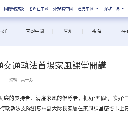
國際微訪談
老外在中國
外媒看中國
遇見中國
深耕世界
遠洋
|
直觀中國
|
原創
|
視頻
|
融
南通交通執法首場家風課堂開講
線
編輯：高一芳
助廉的支持者、清廉家風的倡導者，把好‘五關’，吹好‘
綜合行政執法支隊劉燕來副大隊長家屬在家風課堂感悟卡上