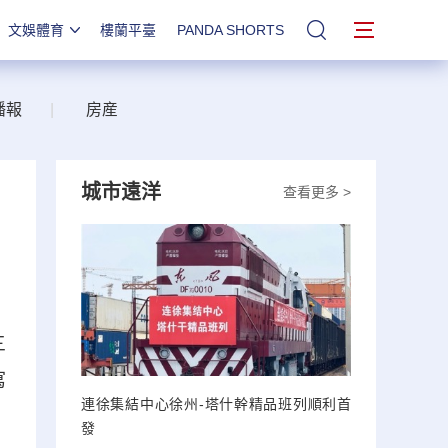
文娛體育
樓蘭平臺
PANDA SHORTS
站內搜索
播報
|
房産
城市遠洋
查看更多 >
三
寫
連徐集結中心徐州-塔什幹精品班列順利首
發