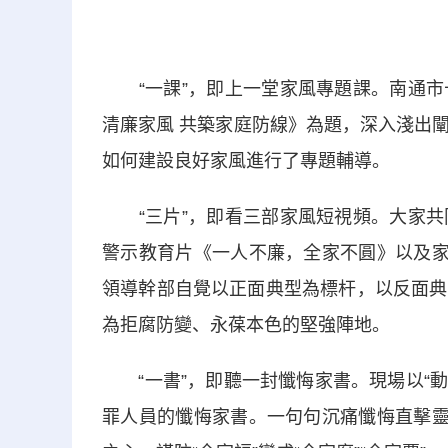
“一課”，即上一堂家風專題課。南通市
清廉家風 共築家庭防線》為題，深入淺出
如何建設良好家風進行了專題輔導。
“三片”，即看三部家風短視頻。大家共
警示教育片《一人不廉，全家不圓》以及家
領導幹部自覺以正面典型為標杆，以反面典
為拒腐防變、永葆本色的堅強陣地。
“一書”，即聽一封懺悔家書。現場以“動
罪人員的懺悔家書。一句句沉痛懺悔直擊靈