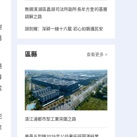
無錫濱湖區蠡湖司法所副所長牟方奎的基層
調解之路
樹
胡劍耀：深耕一線十六載 初心如磐護民安
屬
區縣
查看更多 >
題
導
成
犯
清江浦都市型工業突圍之路
慾
東臺五烈鎮2026年公益暑托班圓滿結業