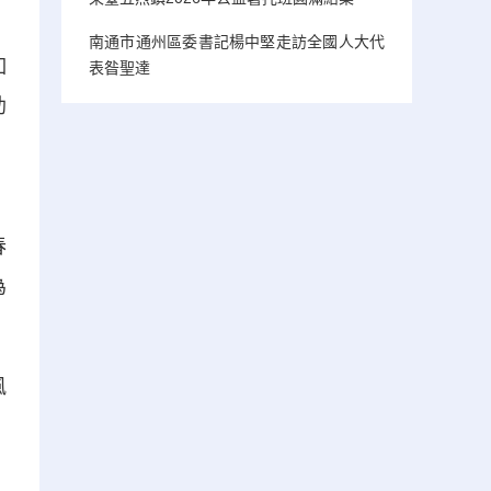
南通市通州區委書記楊中堅走訪全國人大代
如
表昝聖達
助
、
春
為
風