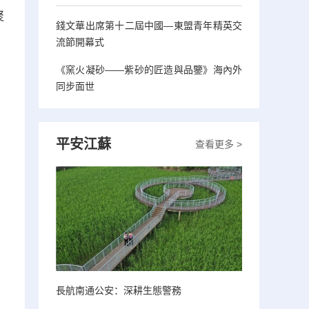
聚
錢文華出席第十二屆中國—東盟青年精英交
、
流節開幕式
《窯火凝砂——紫砂的匠造與品鑒》海內外
同步面世
平安江蘇
查看更多 >
長航南通公安：深耕生態警務