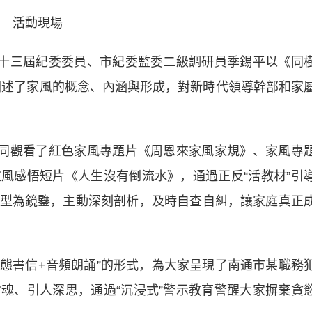
活動現場
十三屆紀委委員、市紀委監委二級調研員季錫平以《同
闡述了家風的概念、內涵與形成，對新時代領導幹部和家
同觀看了紅色家風專題片《周恩來家風家規》、家風專
風感悟短片《人生沒有倒流水》，通過正反“活教材”引
型為鏡鑒，主動深刻剖析，及時自查自糾，讓家庭真正
態書信+音頻朗誦”的形式，為大家呈現了南通市某職務
魂、引人深思，通過“沉浸式”警示教育警醒大家摒棄貪