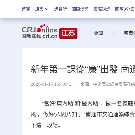
首頁
語言
講習所
國際漫評
國際銳評
國際3分鐘
要聞
|
城市
新年第一課從“廉”出發 
2025-01-15 15:49:41
來源：中央廣電總台國際在
“當好‘廉內助’和‘嚴內助’，做一名家庭
風’，做好‘八問八知’。”南通市交通運輸
下這一段話。