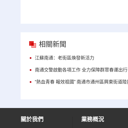
相關新聞
江蘇南通：老街區煥發新活力
南通交警啟動各項工作 全力保障群眾春運出行
“熱血青春 報效祖國” 南通市通州區興東街道
關於我們
業務概況