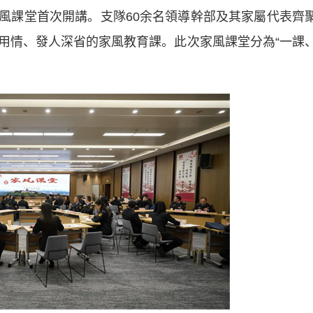
風課堂首次開講。支隊60余名領導幹部及其家屬代表齊
用情、發人深省的家風教育課。此次家風課堂分為“一課