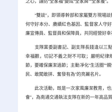
之心，謹防“全家福”變成“全家腐”“全家覆”。
“雙談”，即領導幹部和家屬雙方現場談體
何守好本分、賡續紅色基因、監督家人守好
廉宣傳員、監督員和保障員，共同經營好幸
支隊黨委副書記、副支隊長錢逢以三點期
幸福觀，切記不義之財不可取；嚴明紀律
節，要確保廉潔過節；主動凈化“生活圈”“親
民、敢闖敢拼、奮發有為”的亮麗名片。
此次活動，既是一次家風廉潔教育，也是
會”，為南通交通執法支隊在新的一年高品質