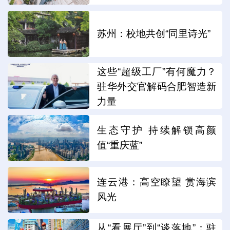
苏州：校地共创“同里诗光”
这些“超级工厂”有何魔力？
驻华外交官解码合肥智造新
力量
生态守护 持续解锁高颜
值“重庆蓝”
连云港：高空瞭望 赏海滨
风光
从“看展厅”到“谈落地”：驻