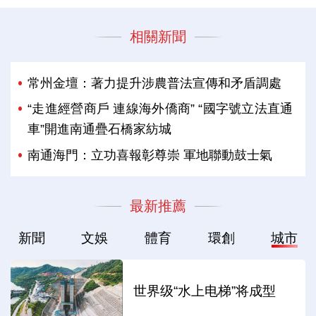
相關新聞
常州金壇：著力提升涉農普法宣傳和矛盾調處
“走進經營商戶 連線海外僑商” “國字號立法直通
車”開進南通疊石橋家紡城
南通海門：立功喜報彰尊崇 軍地聯動鼓士氣
最新推薦
新聞
文娛
體育
環創
城市
世界级“水上电梯”将成型