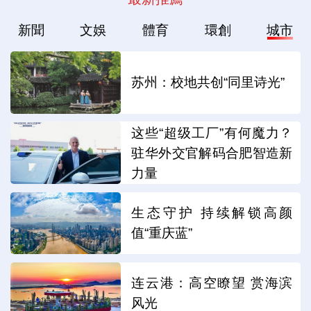
新聞
文娛
體育
環創
城市
苏州：校地共创“同里诗光”
这些“超级工厂”有何魔力？
驻华外交官解码合肥智造新
力量
生态守护 持续解锁高颜
值“重庆蓝”
连云港：高空瞭望 赏海滨
风光