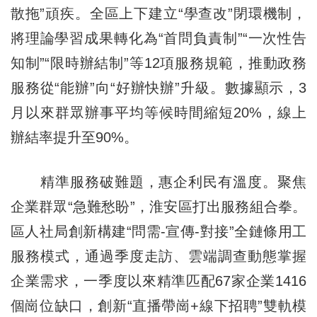
散拖”頑疾。全區上下建立“學查改”閉環機制，
將理論學習成果轉化為“首問負責制”“一次性告
知制”“限時辦結制”等12項服務規範，推動政務
服務從“能辦”向“好辦快辦”升級。數據顯示，3
月以來群眾辦事平均等候時間縮短20%，線上
辦結率提升至90%。
精準服務破難題，惠企利民有溫度。聚焦
企業群眾“急難愁盼”，淮安區打出服務組合拳。
區人社局創新構建“問需-宣傳-對接”全鏈條用工
服務模式，通過季度走訪、雲端調查動態掌握
企業需求，一季度以來精準匹配67家企業1416
個崗位缺口，創新“直播帶崗+線下招聘”雙軌模