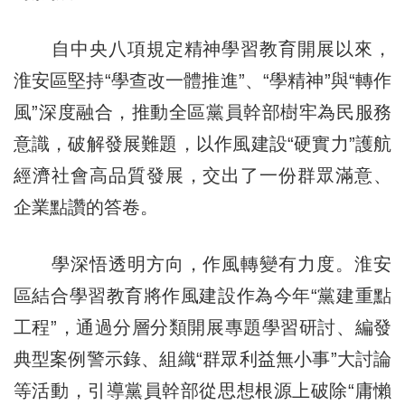
自中央八項規定精神學習教育開展以來，
淮安區堅持“學查改一體推進”、“學精神”與“轉作
風”深度融合，推動全區黨員幹部樹牢為民服務
意識，破解發展難題，以作風建設“硬實力”護航
經濟社會高品質發展，交出了一份群眾滿意、
企業點讚的答卷。
學深悟透明方向，作風轉變有力度。淮安
區結合學習教育將作風建設作為今年“黨建重點
工程”，通過分層分類開展專題學習研討、編發
典型案例警示錄、組織“群眾利益無小事”大討論
等活動，引導黨員幹部從思想根源上破除“庸懶