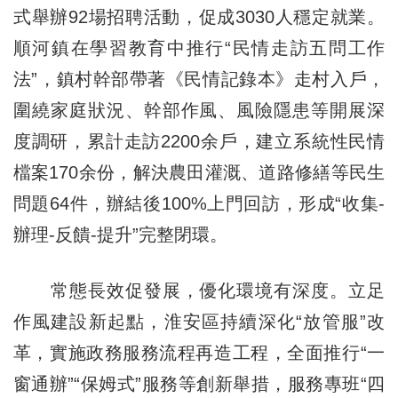
式舉辦92場招聘活動，促成3030人穩定就業。
順河鎮在學習教育中推行“民情走訪五問工作
法”，鎮村幹部帶著《民情記錄本》走村入戶，
圍繞家庭狀況、幹部作風、風險隱患等開展深
度調研，累計走訪2200余戶，建立系統性民情
檔案170余份，解決農田灌溉、道路修繕等民生
問題64件，辦結後100%上門回訪，形成“收集-
辦理-反饋-提升”完整閉環。
常態長效促發展，優化環境有深度。立足
作風建設新起點，淮安區持續深化“放管服”改
革，實施政務服務流程再造工程，全面推行“一
窗通辦”“保姆式”服務等創新舉措，服務專班“四