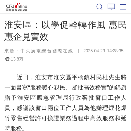
淮安區：以學促幹轉作風 惠民
惠企見實效
來源：中央廣電總台國際在線
|
2025-04-23 14:28:35
13.8万
近日，淮安市淮安區平橋鎮村民杜先生將
一面書寫“服務暖心親民、審批高效務實”的錦旗
贈予淮安區應急管理局行政審批窗口工作人
員，感謝該窗口兩位工作人員為他辦理煙花爆
竹零售經營許可換證業務過程中高效服務和延
時服務。