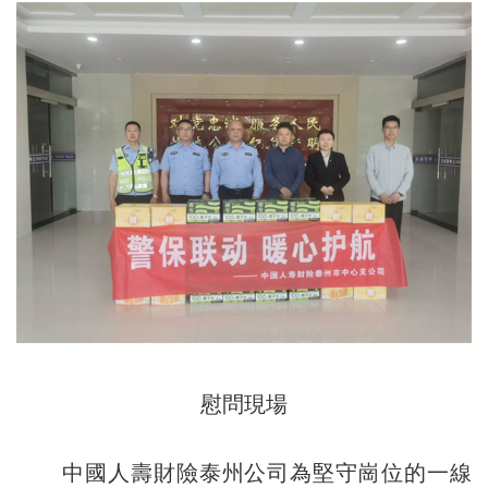
慰問現場
中國人壽財險泰州公司為堅守崗位的一線