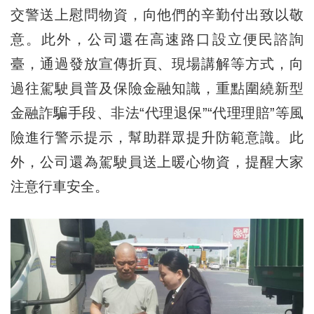
交警送上慰問物資，向他們的辛勤付出致以敬
意。此外，公司還在高速路口設立便民諮詢
臺，通過發放宣傳折頁、現場講解等方式，向
過往駕駛員普及保險金融知識，重點圍繞新型
金融詐騙手段、非法“代理退保”“代理理賠”等風
險進行警示提示，幫助群眾提升防範意識。此
外，公司還為駕駛員送上暖心物資，提醒大家
注意行車安全。