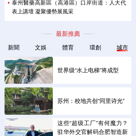
泰州醫藥高新區（高港區）口岸街道：人大代
表上講壇 凝聚優勢展風采
最新推薦
新聞
文娛
體育
環創
城市
世界级“水上电梯”将成型
苏州：校地共创“同里诗光”
这些“超级工厂”有何魔力？
驻华外交官解码合肥智造新