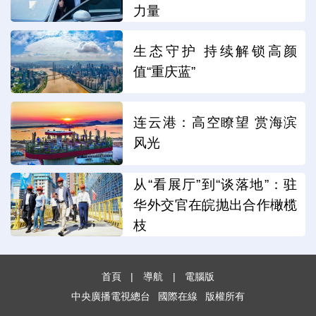
力量
生态守护 持续解锁高颜
值“重庆蓝”
连云港：高空瞭望 赏海滨
风光
从“看展厅”到“谈落地”：驻
华外交官在皖抛出合作橄榄
枝
首頁
|
導航
|
電腦版
中央廣播電視總台
國際在線
版權所有