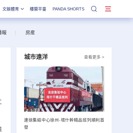
文娛體育
樓蘭平臺
PANDA SHORTS
站內搜索
播報
|
房産
城市遠洋
查看更多 >
江
連徐集結中心徐州-塔什幹精品班列順利首
發
競