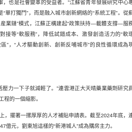
，也是社會變革的受益者。”江蘇省青年發展研究中心
是“單打獨鬥”，而是融入城市創新網絡的“系統工程”。從
+産業鏈”模式，江蘇正構建起“政策扶持—載體支撐—服
對接等“軟服務”，降低試錯成本、激發創造活力的“軟
全區”，“人才驅動創新、創新反哺城市”的良性循環成為
壓力一下子就減輕了。”連雲港正大天晴藥業藥劑研究
工程的一個縮影。
擺著一摞厚厚的人才補貼申請表。截至2024年底，
.47億元，劉東旭這樣的“新港城人”成為購房主力。