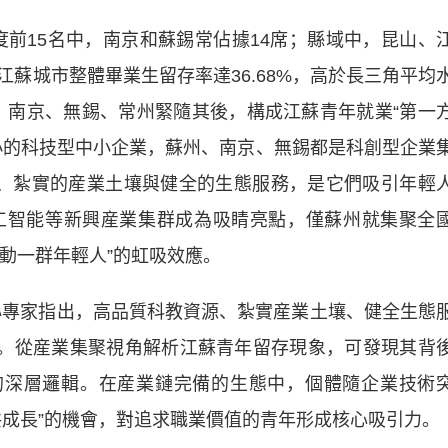
15名中，南京和蘇錫常佔據14席；縣域中，昆山、
蘇城市整體畢業生留存率達36.68%，高於長三角平均
籌，南京、無錫、常州緊隨其後，構成江蘇青年就業“第一
小的科技型中小企業，蘇州、南京、無錫都是科創型企業
、紮實的産業土壤與健全的生態服務，是它們吸引年輕
工智能等新興産業集群成為吸睛亮點，僅蘇州就集聚全
帶動一群年輕人”的虹吸效應。
專家指出，高品質科教資源、紮實産業土壤、健全生態
”。從産業集聚視角解析江蘇青年留存現象，可發現其背
的深層邏輯。在産業鏈完備的生態中，個體隨企業技術
共成長”的機會，對追求職業價值的青年形成核心吸引力。