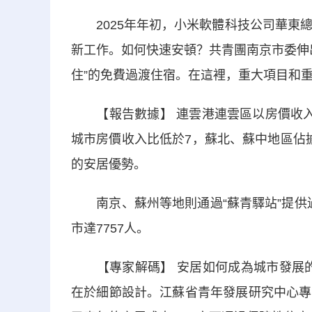
2025年年初，小米軟體科技公司華東總
新工作。如何快速安頓？共青團南京市委伸
住”的免費過渡住宿。在這裡，重大項目和重
【報告數據】 連雲港連雲區以房價收入比
城市房價收入比低於7，蘇北、蘇中地區佔據
的安居優勢。
南京、蘇州等地則通過“蘇青驛站”提供過渡
市達7757人。
【專家解碼】 安居如何成為城市發展的“
在於細節設計。江蘇省青年發展研究中心專