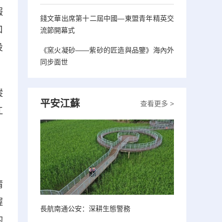
報
錢文華出席第十二屆中國—東盟青年精英交
口
流節開幕式
投
《窯火凝砂——紫砂的匠造與品鑒》海內外
同步面世
縱
平安江蘇
查看更多 >
江
情
握
長航南通公安：深耕生態警務
的