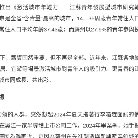
推出《激活城市年輕力——江蘇青年發展型城市研究
京是全省“含青量”最高的城市，14—35周歲青年常住人
，常住人口平均年齡37.43歲；而蘇州以27.9%的青年參與
，薪資固然重要，但不再是全部。近年來，江蘇各地
居、宜遊等場景激活城市對青年人的吸引力。更青春的
城市同成長、共出彩。
振
的人群，突然想起2024年夏天拖著行李箱趕面試的
在吳江一家半導體上市公司工作。2024年畢業季，她手
，不僅因為離家近，更因為蘇州在先進製造與新興産業領域