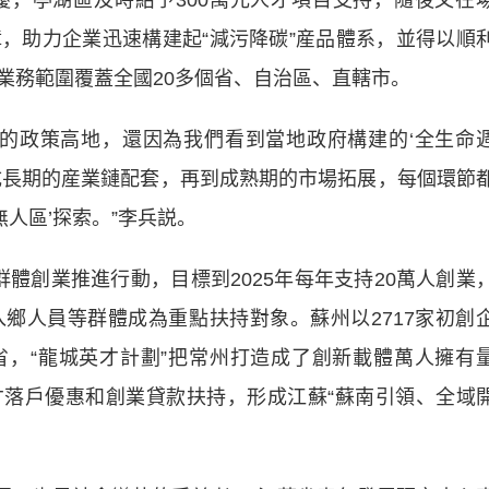
，亭湖區及時給予300萬元人才項目支持，隨後又在
，助力企業迅速構建起“減污降碳”産品體系，並得以順
業務範圍覆蓋全國20多個省、自治區、直轄市。
政策高地，還因為我們看到當地政府構建的‘全生命
成長期的産業鏈配套，再到成熟期的市場拓展，每個環節
無人區’探索。”李兵説。
體創業推進行動，目標到2025年每年支持20萬人創業
鄉人員等群體成為重點扶持對象。蘇州以2717家初創
全省，“龍城英才計劃”把常州打造成了創新載體萬人擁有
人才落戶優惠和創業貸款扶持，形成江蘇“蘇南引領、全域