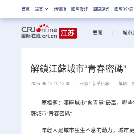
首頁
語言
講習所
國際漫評
國際銳評
國際3分鐘
要聞
|
城市
解鎖江蘇城市“青春密碼”
2025-06-12 10:13:38
來源：
新華日報
編輯：
原標題：哪座城市“含青量”最高，哪些
蘇城市“青春密碼”
年輕人是城市生生不息的動力，城市更高