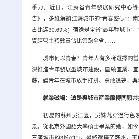
爭力。近日，江蘇省青年發展研究中心等
告》，多維解鎖江蘇城市的“青春密碼”：南
占比達30.69%；宿遷是全省“最年輕城市”
資經營主體數量佔比領跑全省……
城市何以青春？青年人有多樣選擇的當下
深推進青年發展型城市建設，圍繞宜業、宜
蘇，讓青年在城市放手打拼、勇敢追夢，與
就業磁場：這是與城市産業脈搏同頻共
初夏的蘇州吳江區，吳姝芃穿過行色匆匆
景。從北京外國語大學碩士畢業的她，如今
三座城市的3份offer，最終選擇了蘇州