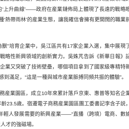
的‘上升曲線’——政府在産業鏈佈局上體現了長遠的戰略
種‘熱帶雨林’的産業生態，讓我確信會擁有更開闊的職業
獨角獸”培育企業中，吳江區共有17家企業入選，集中展現
戰略性新興領域的創新實力。吳姝芃告訴《新華日報》
企業又突破了技術壁壘，哪個項目拿到了國家級專精特
感到滿足，“這是一種與城市産業脈搏同頻共振的體驗”。
産業園區，成立10年來累計落戶京東、惠普等知名企
年齡23.5歲。宿遷電子商務産業園區團工委書記李含子説
配年輕人發展需要的新興産業——“直播（跨境）電商、數
聚人才的強磁場。