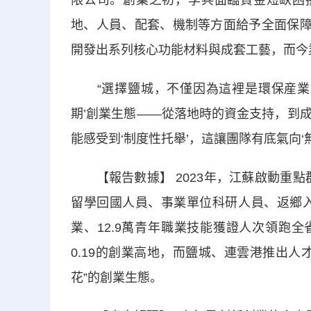
限公司。創業之初，李兵面臨資金短缺困擾
地、人員、配套、機制等方面給予全面保障
開發出系列核心功能材料與成套工藝，而今
“選擇鹽城，不僅因為這裡是環保産業的
期’創業生態——從落地時的資金支持，到
能感受到‘制度性托舉’，這讓團隊有底氣向‘
【報告數據】 2023年，江蘇啟動重點群
留學回國人員、事業單位科研人員、返鄉入
業、12.9萬青年職業技能獲證人次領跑
0.19的創業高地，而鹽城、連雲港推出
花”的創業生態。