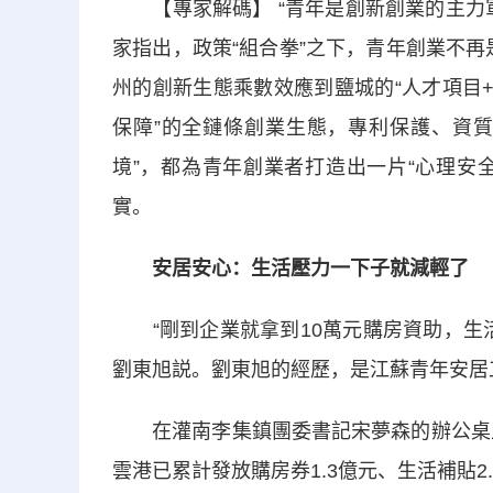
【專家解碼】 “青年是創新創業的主力軍
家指出，政策“組合拳”之下，青年創業不再
州的創新生態乘數效應到鹽城的“人才項目
保障”的全鏈條創業生態，專利保護、資質
境”，都為青年創業者打造出一片“心理安
實。
安居安心：生活壓力一下子就減輕了
“剛到企業就拿到10萬元購房資助，生活
劉東旭説。劉東旭的經歷，是江蘇青年安居
在灌南李集鎮團委書記宋夢森的辦公桌上，
雲港已累計發放購房券1.3億元、生活補貼2