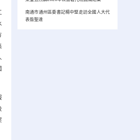
江
南通市通州區委書記楊中堅走訪全國人大代
表昝聖達
水
方
集
人
國
服
後
突