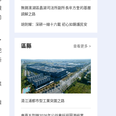
無錫濱湖區蠡湖司法所副所長牟方奎的基層
眼
調解之路
前
胡劍耀：深耕一線十六載 初心如磐護民安
了
區縣
查看更多 >
記
新
業
，
清江浦都市型工業突圍之路
據
東臺五烈鎮2026年公益暑托班圓滿結業