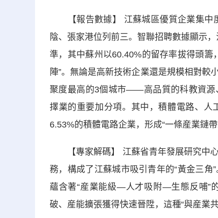
【報告數據】 江蘇城區優質企業集中度前
陰、張家港位列前三。智聯招聘數據顯示，江
準，其中蘇州以60.40%的留存率拔得頭
陣”。無論是高新技術企業還是規模相對較
聚度最高的3個城市——高品質的科教資源
擇業的重要加分項。其中，積體電路、人
6.53%的積體電路企業，形成“一條産業鏈
【專家解碼】 江蘇省青年發展研究中心
務，構成了江蘇城市吸引青年的“黃金三角
蘊含著“産業能級—人才吸附—生態反哺”
破、産能擴張獲得快速晉陞，這種“與産業