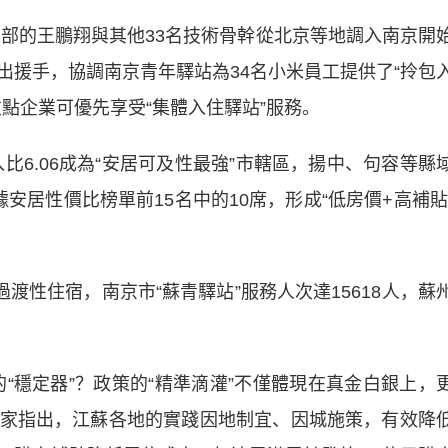
部的王鵬翔與其他33名技術骨幹從北京等地調入南京開
出援手，協調南京青年驛站為34名小米員工提供了“拎包
點企業可優先享受“集體入住驛站”服務。
6.06成為“安居可及性最強”市轄區，揚中、句容等縣
安居性價比榜單前15名中的10席，形成“低房價+高補貼
性住宿，南京市“蘇青驛站”服務人次達15618人，蘇
穩定器”？政策的“精準滴灌”不僅體現在真金白銀上，
家指出，江蘇各地的實踐因地制宜、因城施策，有效降