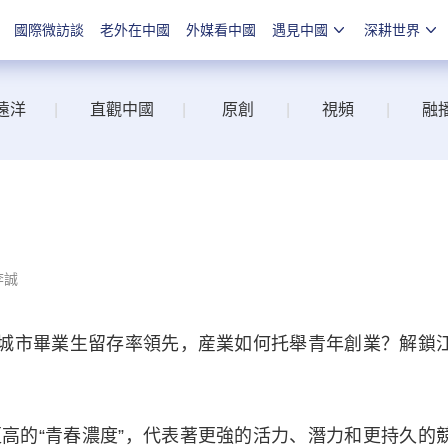
國際微訪談
老外在中國
外媒看中國
遇見中國
深耕世界
遠洋
|
直觀中國
|
原創
|
視頻
|
融
李誠
城市畢業生留存率領先，産業如何托舉青年創業？解鎖
的“青春濃度”，代表著更強的活力、潛力和更持久的