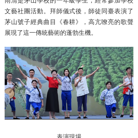
雨清是茅山學校的一年級學生，經常參加學校
文藝社團活動。拜師儀式後，師徒同臺表演了
茅山號子經典曲目《春耕》，高亢嘹亮的歌聲
展現了這一傳統藝術的蓬勃生機。
表演現場