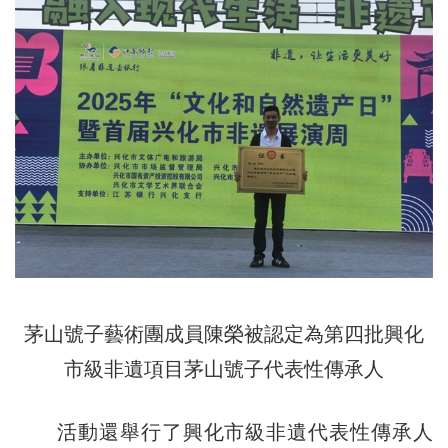
茅山號子藝術團成員陳榮被認定為第四批興化
市級非遺項目茅山號子代表性傳承人
活動還舉行了興化市級非遺代表性傳承人