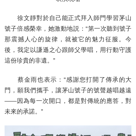
徐文靜對於自己能正式拜入師門學習茅山
號子倍感榮幸，她激動地説：“第一次聽到號子
那震撼人心的旋律，就被它的魅力征服。今
後，我定以謙遜之心跟師父學唱，用行動守護
這份珍貴的非遺。”
蔡金雨也表示：“感謝您打開了傳承的大
門，願我們攜手，讓茅山號子的號聲越唱越遠
——因為每一次開口，都是對傳統的應答，對
未來的承諾。”