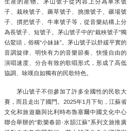
生産的産物。茅山號子從內容上分為車水號
子、栽秧號子、薅草號子、挑擔號子、碾場號
子、摜把號子、牛車號子等，從音樂結構上分
為長號子、短號子。茅山號子中的“栽秧號子”獨
佔鰲頭，俗稱“小妹妹”。茅山號子以舒緩平實的
音調旋律、明快有力的音樂節奏、快慢自由的
演唱速度、分合有致的歌唱形式，形成了高低
協調、咏嘆自如獨有的民歌特色。
茅山號子不但參加了許多全國性的民歌大
賽，而且走出了國門。2025年1月下旬，江蘇省
文化和旅遊廳與比利時布魯塞爾中國文化中心
聯合舉辦的“歡樂春節·水韻江蘇”系列文旅推廣