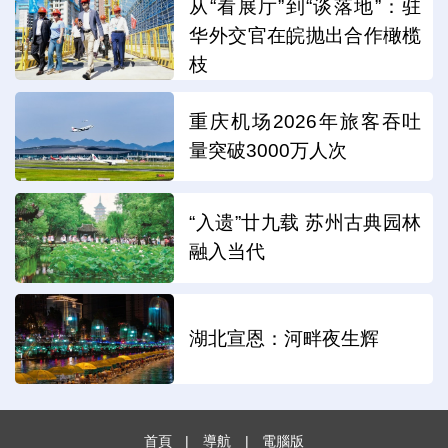
从“看展厅”到“谈落地”：驻
华外交官在皖抛出合作橄榄
枝
重庆机场2026年旅客吞吐
量突破3000万人次
“入遗”廿九载 苏州古典园林
融入当代
湖北宣恩：河畔夜生辉
首頁
|
導航
|
電腦版