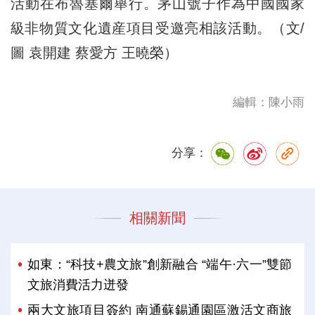
活動在布魯塞爾舉行。茅山號子作為中國國家
級非物質文化遺産項目受邀亮相該活動。（文/
圖 袁開建 蔡愛方 王曉榮）
編輯：陳小雨
分享：
相關新聞
如東：“科技+農文旅”創新融合 “端午·六一”雙節
文旅消費活力迸發
兩大文旅項目簽約 南通蘇錫通園區激活文商旅