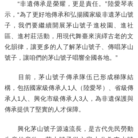
“非遺傳承是榮耀，更是責任。”陸愛琴表
示，“為了更好地傳承和弘揚國家級非遺茅山號
子，我們要繼續開展茅山號子進校園、進社
區、進村莊活動，用現代舞臺來演繹古老的文
化韻律，讓更多的人了解茅山號子、傳唱茅山
號子，讓咱們的茅山號子唱響全國各地。”
目前，茅山號子傳承隊伍已形成梯隊結
構，包括國家級傳承人1人（陸愛琴）、省級傳
承人1人、興化市級傳承人3人，為非遺保護與
傳承提供了堅實的人才保障。
興化茅山號子源遠流長，是古代先民勞動