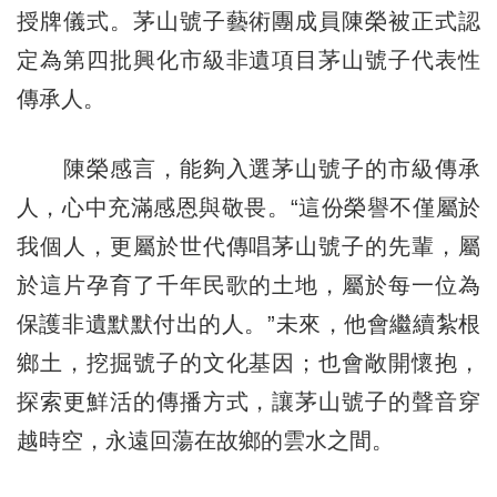
授牌儀式。茅山號子藝術團成員陳榮被正式認
定為第四批興化市級非遺項目茅山號子代表性
傳承人。
陳榮感言，能夠入選茅山號子的市級傳承
人，心中充滿感恩與敬畏。“這份榮譽不僅屬於
我個人，更屬於世代傳唱茅山號子的先輩，屬
於這片孕育了千年民歌的土地，屬於每一位為
保護非遺默默付出的人。”未來，他會繼續紮根
鄉土，挖掘號子的文化基因；也會敞開懷抱，
探索更鮮活的傳播方式，讓茅山號子的聲音穿
越時空，永遠回蕩在故鄉的雲水之間。