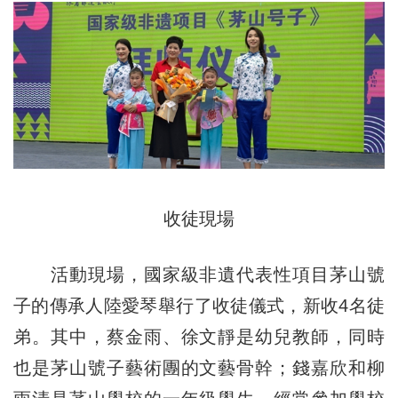
收徒現場
活動現場，國家級非遺代表性項目茅山號
子的傳承人陸愛琴舉行了收徒儀式，新收4名徒
弟。其中，蔡金雨、徐文靜是幼兒教師，同時
也是茅山號子藝術團的文藝骨幹；錢嘉欣和柳