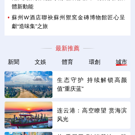
體新動能
蘇州W酒店聯袂蘇州禦窯金磚博物館匠心呈
獻“造味集”之旅
最新推薦
新聞
文娛
體育
環創
城市
生态守护 持续解锁高颜
值“重庆蓝”
连云港：高空瞭望 赏海滨
风光