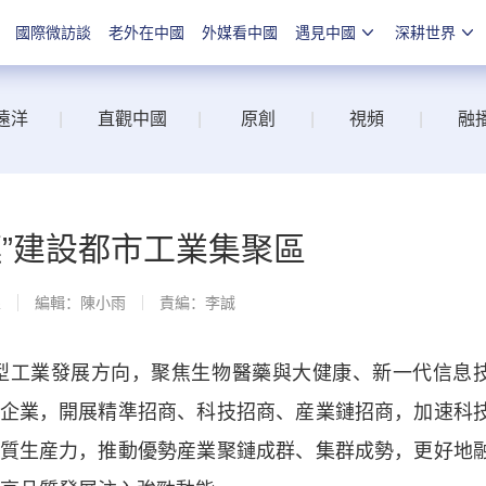
國際微訪談
老外在中國
外媒看中國
遇見中國
深耕世界
遠洋
|
直觀中國
|
原創
|
視頻
|
融
鏈”建設都市工業集聚區
線
編輯：陳小雨
責編：李誠
型工業發展方向，聚焦生物醫藥與大健康、新一代信息
企業，開展精準招商、科技招商、産業鏈招商，加速科
質生産力，推動優勢産業聚鏈成群、集群成勢，更好地