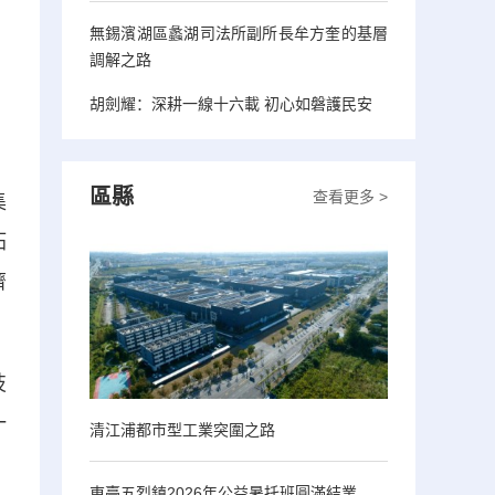
無錫濱湖區蠡湖司法所副所長牟方奎的基層
調解之路
胡劍耀：深耕一線十六載 初心如磐護民安
區縣
查看更多 >
集
拓
濟
技
一
清江浦都市型工業突圍之路
東臺五烈鎮2026年公益暑托班圓滿結業