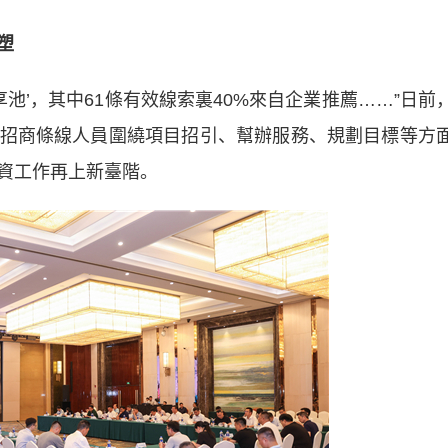
塑
’，其中61條有效線索裏40%來自企業推薦……”日前
招商條線人員圍繞項目招引、幫辦服務、規劃目標等方
資工作再上新臺階。