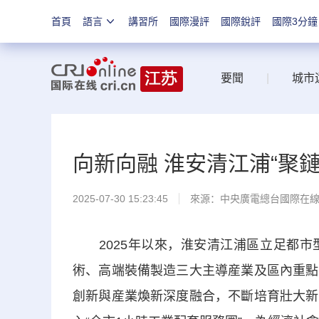
首頁
語言
講習所
國際漫評
國際銳評
國際3分鐘
要聞
|
城市
向新向融 淮安清江浦“聚
2025-07-30 15:23:45
來源：中央廣電總台國際在
2025年以來，淮安清江浦區立足都市
術、高端裝備製造三大主導産業及區內重點
創新與産業煥新深度融合，不斷培育壯大新