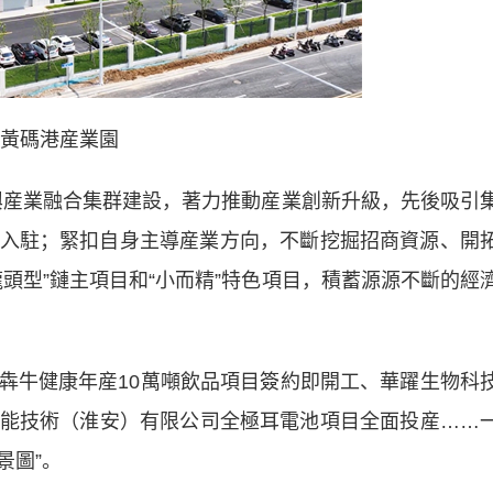
黃碼港産業園
興産業融合集群建設，著力推動産業創新升級，先後吸引
入駐；緊扣自身主導産業方向，不斷挖掘招商資源、開
頭型”鏈主項目和“小而精”特色項目，積蓄源源不斷的經
牛健康年産10萬噸飲品項目簽約即開工、華躍生物科
能技術（淮安）有限公司全極耳電池項目全面投産……
景圖”。