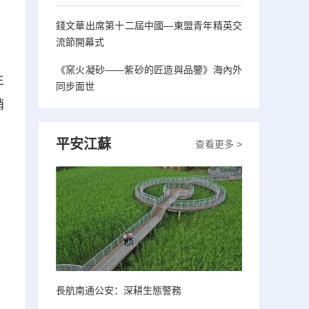
錢文華出席第十二屆中國—東盟青年精英交
流節開幕式
《窯火凝砂——紫砂的匠造與品鑒》海內外
主
同步面世
銷
平安江蘇
查看更多 >
長航南通公安：深耕生態警務