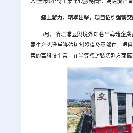
入“全市1小時工業配套服務圈”，為經濟社
鏈上發力、精準出擊，項目招引強勢突
6月，清江浦區與境外知名半導體企業正
要生産先進半導體切割設備及零部件；項目
售的高科技企業，在半導體封裝切割方面擁