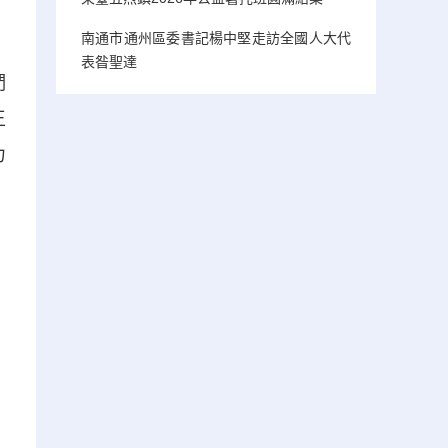
南通市通州區委書記楊中堅走訪全國人大代
表昝聖達
們
王
力