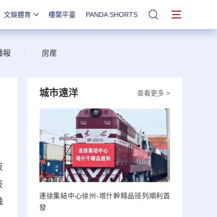
文娛體育
樓蘭平臺
PANDA SHORTS
站內搜索
播報
|
房産
城市遠洋
查看更多 >
技
技
連徐集結中心徐州-塔什幹精品班列順利首
融
發