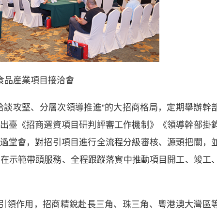
食品産業項目接洽會
談攻堅、分層次領導推進”的大招商格局，定期舉辦幹
出臺《招商選資項目研判評審工作機制》《領導幹部掛
過堂會，對招引項目進行全流程分級審核、源頭把關，
，在示範帶頭服務、全程跟蹤落實中推動項目開工、竣工
引領作用，招商精銳赴長三角、珠三角、粵港澳大灣區