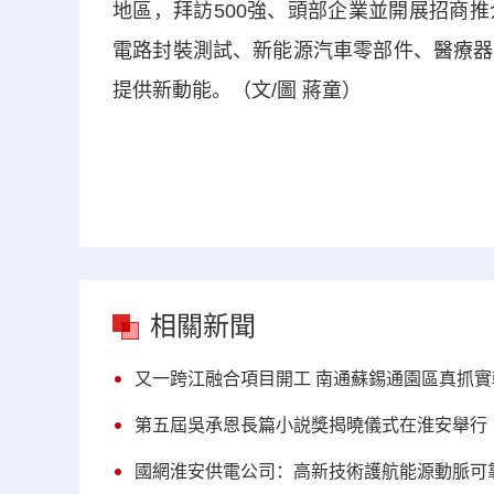
地區，拜訪500強、頭部企業並開展招商
電路封裝測試、新能源汽車零部件、醫療器
提供新動能。（文/圖 蔣童）
相關新聞
又一跨江融合項目開工 南通蘇錫通園區真抓實
第五屆吳承恩長篇小説獎揭曉儀式在淮安舉行
國網淮安供電公司：高新技術護航能源動脈可