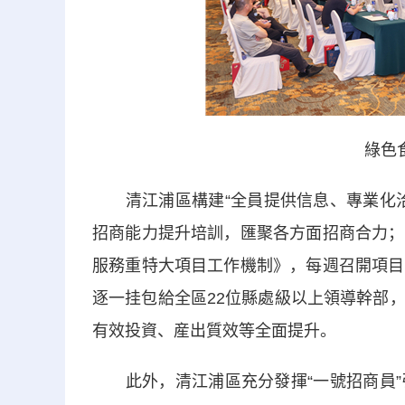
綠色
清江浦區構建“全員提供信息、專業化洽
招商能力提升培訓，匯聚各方面招商合力；
服務重特大項目工作機制》，每週召開項目
逐一挂包給全區22位縣處級以上領導幹部
有效投資、産出質效等全面提升。
此外，清江浦區充分發揮“一號招商員”