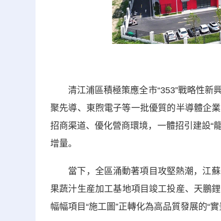
清江浦區積極策應全市“353”戰略性新
聚先導、東煦電子等一批優質的半導體企業
招商渠道、優化營商環境，一體招引建設“龍
增量。
當下，全區涌動著項目攻堅熱潮，江蘇犇
果蔬汁生産加工基地項目竣工投産、天鵬鋰
幅幅項目“施工圖”正轉化為高品質發展的“實