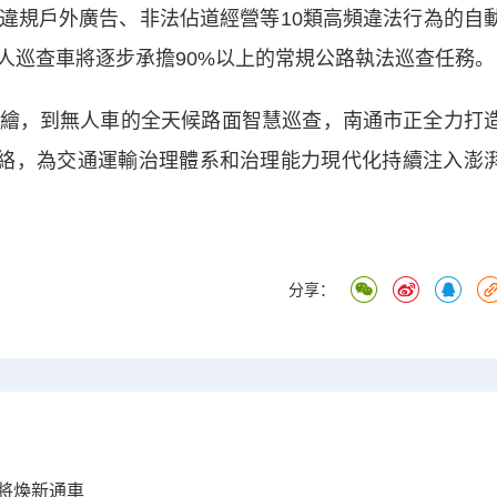
規戶外廣告、非法佔道經營等10類高頻違法行為的自
人巡查車將逐步承擔90%以上的常規公路執法巡查任務。
，到無人車的全天候路面智慧巡查，南通市正全力打
網絡，為交通運輸治理體系和治理能力現代化持續注入澎
分享：
旬將煥新通車