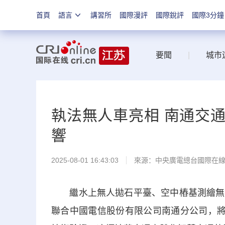
首頁
語言
講習所
國際漫評
國際銳評
國際3分鐘
要聞
|
城市
執法無人車亮相 南通交通
響
2025-08-01 16:43:03
來源：中央廣電總台國際在
繼水上無人拋石平臺、空中樁基測繪無人
聯合中國電信股份有限公司南通分公司，將