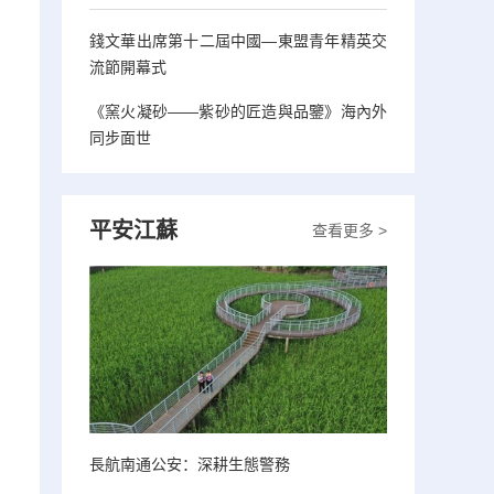
錢文華出席第十二屆中國—東盟青年精英交
流節開幕式
《窯火凝砂——紫砂的匠造與品鑒》海內外
同步面世
平安江蘇
查看更多 >
長航南通公安：深耕生態警務