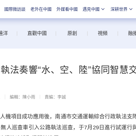
國際微訪談
老外在中國
外媒看中國
遇見中國
深耕世界
遠洋
|
直觀中國
|
原創
|
視頻
|
融
執法奏響“水、空、陸”協同智慧
線
編輯：陳小雨
責編：李誠
機項目成功應用後，南通市交通運輸綜合行政執法支
無人巡查車引入公路執法巡查，于7月29日進行試運行