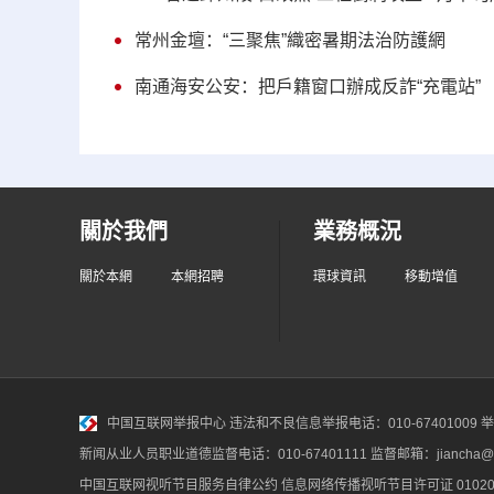
常州金壇：“三聚焦”織密暑期法治防護網
南通海安公安：把戶籍窗口辦成反詐“充電站”
關於我們
業務概況
關於本網
本網招聘
環球資訊
移動增值
中国互联网举报中心
违法和不良信息举报电话：010-67401009 举报邮
新闻从业人员职业道德监督电话：010-67401111 监督邮箱：jiancha@c
中国互联网视听节目服务自律公约
信息网络传播视听节目许可证 010200