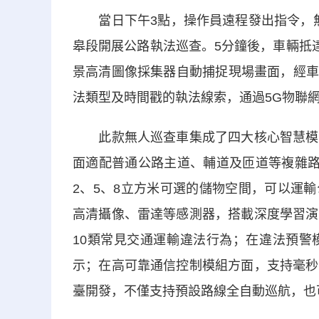
當日下午3點，操作員遠程發出指令，無人
皋段開展公路執法巡查。5分鐘後，車輛抵
景高清圖像採集器自動捕捉現場畫面，經車
法類型及時間戳的執法線索，通過5G物聯
此款無人巡查車集成了四大核心智慧模組
面適配普通公路主道、輔道及匝道等複雜路面
2、5、8立方米可選的儲物空間，可以運
高清攝像、雷達等感測器，搭載深度學習演
10類常見交通運輸違法行為；在違法預警
示；在高可靠通信控制模組方面，支持毫秒
臺開發，不僅支持預設路線全自動巡航，也