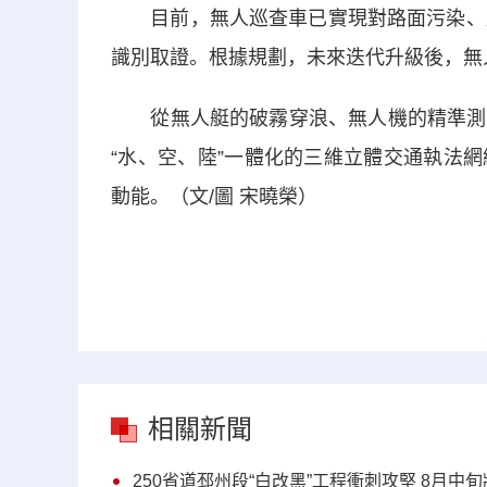
目前，無人巡查車已實現對路面污染、違
識別取證。根據規劃，未來迭代升級後，無
從無人艇的破霧穿浪、無人機的精準測繪
“水、空、陸”一體化的三維立體交通執法
動能。（文/圖 宋曉榮）
相關新聞
250省道邳州段“白改黑”工程衝刺攻堅 8月中