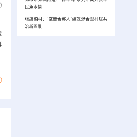
動
民魚水情
張鎮橋村：“空間合夥人”繪就混合型村居共
治新圖景
造
湃