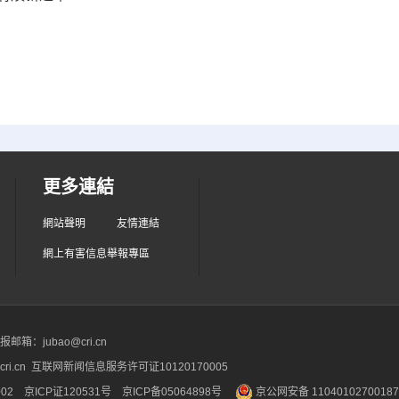
更多連結
網站聲明
友情連結
網上有害信息舉報專區
箱：jubao@cri.cn
ri.cn 互联网新闻信息服务许可证10120170005
2 京ICP证120531号
京ICP备05064898号
京公网安备 1104010270018