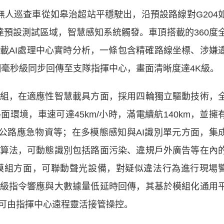
巡查車從如皋治超站平穩駛出，沿預設路線對G204
達預設測試區域，智慧感知系統觸發。車頂搭載的360度
載AI處理中心實時分析，一條包含精確路線坐標、涉嫌
網毫秒級同步回傳至支隊指揮中心，畫面清晰度達4K級。
，在適應性智慧載具方面，採用四輪獨立驅動技術，
環境，車速可達45km/小時，滿電續航140km，並擁
輸公路應急物資等；在多模態感知與AI識別單元方面，集
算法，可動態識別包括路面污染、違規戶外廣告等在內
模組方面，可聯動聲光設備，對疑似違法行為進行現場
級指令響應與大數據量低延時回傳，其基於模組化通用
可由指揮中心遠程靈活接管操控。