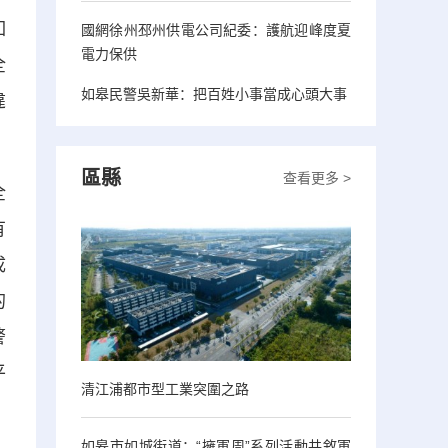
如
國網徐州邳州供電公司紀委：護航迎峰度夏
電力保供
全
如皋民警吳新華：把百姓小事當成心頭大事
違
區縣
查看更多 >
全
有
成
的
警
平
清江浦都市型工業突圍之路
如皋市如城街道：“擁軍周”系列活動共敘軍