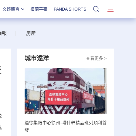
文娛體育
樓蘭平臺
PANDA SHORTS
站內搜索
播報
|
房産
城市遠洋
查看更多 >
交
隊
連徐集結中心徐州-塔什幹精品班列順利首
與
發