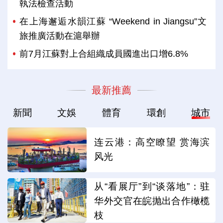
執法檢查活動
在上海邂逅水韻江蘇 “Weekend in Jiangsu”文
旅推廣活動在滬舉辦
前7月江蘇對上合組織成員國進出口增6.8%
最新推薦
新聞
文娛
體育
環創
城市
连云港：高空瞭望 赏海滨
风光
从“看展厅”到“谈落地”：驻
华外交官在皖抛出合作橄榄
枝