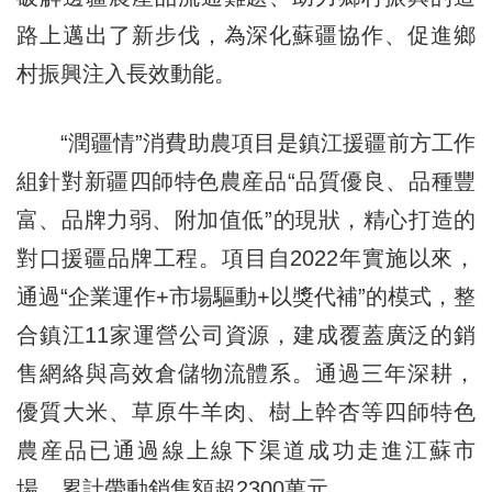
路上邁出了新步伐，為深化蘇疆協作、促進鄉
村振興注入長效動能。
“潤疆情”消費助農項目是鎮江援疆前方工作
組針對新疆四師特色農産品“品質優良、品種豐
富、品牌力弱、附加值低”的現狀，精心打造的
對口援疆品牌工程。項目自2022年實施以來，
通過“企業運作+市場驅動+以獎代補”的模式，整
合鎮江11家運營公司資源，建成覆蓋廣泛的銷
售網絡與高效倉儲物流體系。通過三年深耕，
優質大米、草原牛羊肉、樹上幹杏等四師特色
農産品已通過線上線下渠道成功走進江蘇市
場，累計帶動銷售額超2300萬元。