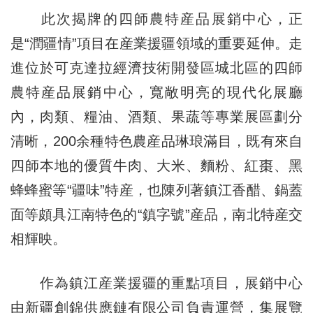
此次揭牌的四師農特産品展銷中心，正
是“潤疆情”項目在産業援疆領域的重要延伸。走
進位於可克達拉經濟技術開發區城北區的四師
農特産品展銷中心，寬敞明亮的現代化展廳
內，肉類、糧油、酒類、果蔬等專業展區劃分
清晰，200余種特色農産品琳琅滿目，既有來自
四師本地的優質牛肉、大米、麵粉、紅棗、黑
蜂蜂蜜等“疆味”特産，也陳列著鎮江香醋、鍋蓋
面等頗具江南特色的“鎮字號”産品，南北特産交
相輝映。
作為鎮江産業援疆的重點項目，展銷中心
由新疆創錦供應鏈有限公司負責運營，集展覽