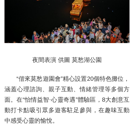
夜間表演 供圖 莫愁湖公園
“偕來莫愁遊園會”精心設置20個特色攤位，
涵蓋心理諮詢、親子互動、情緒管理等多個方
面。在“怡情益智·心靈奇遇”體驗區，8大創意互
動打卡點吸引眾多遊客駐足參與，在趣味互動
中感受心靈的愉悅。