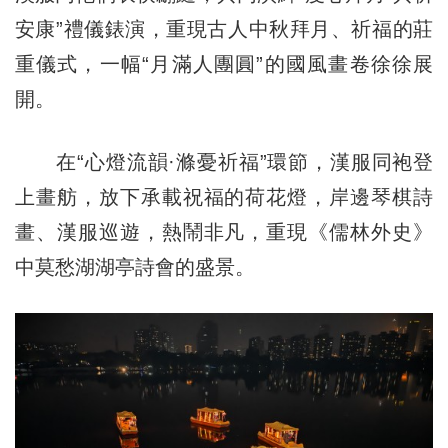
安康”禮儀錶演，重現古人中秋拜月、祈福的莊
重儀式，一幅“月滿人團圓”的國風畫卷徐徐展
開。
在“心燈流韻·滌憂祈福”環節，漢服同袍登
上畫舫，放下承載祝福的荷花燈，岸邊琴棋詩
畫、漢服巡遊，熱鬧非凡，重現《儒林外史》
中莫愁湖湖亭詩會的盛景。