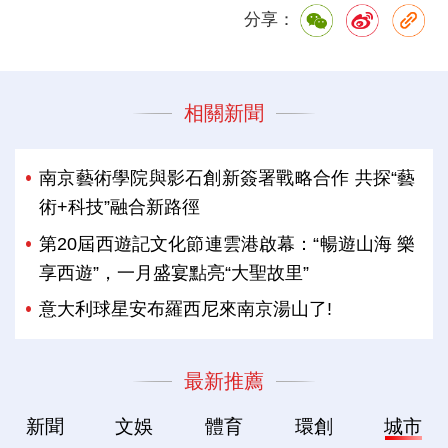
分享：
相關新聞
南京藝術學院與影石創新簽署戰略合作 共探“藝
術+科技”融合新路徑
第20屆西遊記文化節連雲港啟幕：“暢遊山海 樂
享西遊”，一月盛宴點亮“大聖故里”
意大利球星安布羅西尼來南京湯山了!
最新推薦
新聞
文娛
體育
環創
城市