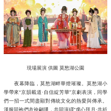
現場展演 供圖 莫愁湖公園
夜幕降臨，莫愁湖畔華燈璀璨。莫愁湖小
學帶來“京韻載道·自信綻芳華”京劇表演，同學
們一招一式間盡顯對傳統文化的熱愛與傳承。
漢服同袍們衣袂翩躚，共同演繹“虔心拜月·共祈