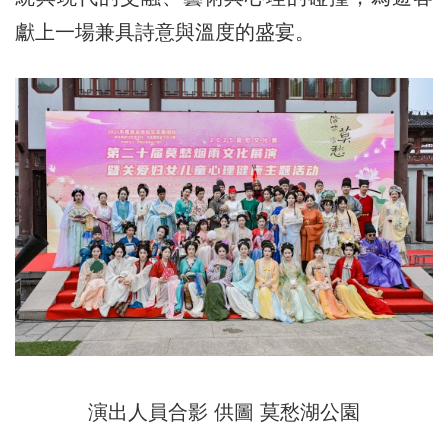
獻上一場兼具詩意與溫度的盛宴。
演出人員合影 供圖 莫愁湖公園