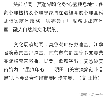
雙節期間，莫愁湖將化身“心靈棲息地”，多
家心理機構及心理專家將在這裡開展心理團輔
及個案諮詢服務，讓專業心理服務走出諮詢
室，融入自然與文化場景。
文化展演期間，莫愁湖畔好戲連臺。江蘇
省演藝集團評彈團、南京市京劇團等多支專業
團隊將帶來戲曲、民樂、歌舞演出；莫愁湖美
術館內，“墨痕印心——硯田四美書法篆刻小品
展”與基金會合作繪畫展同步開展。（文 王博）
編輯：高一芳