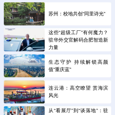
苏州：校地共创“同里诗光”
这些“超级工厂”有何魔力？
驻华外交官解码合肥智造新
力量
生态守护 持续解锁高颜
值“重庆蓝”
连云港：高空瞭望 赏海滨
风光
从“看展厅”到“谈落地”：驻