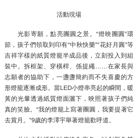
活動現場
光影寄願，點亮團圓之景。“燈映團圓”環
節，孩子們領取到印有“中秋快樂”“花好月圓”等
吉祥字樣的紙質燈籠半成品後，立刻投入到組
裝中。拆框架、穿橫桿、係提繩……在家長與
志願者的協助下，一盞盞簡約而不失喜慶的方
形燈籠逐漸成形。當LED小燈串亮起的瞬間，暖
黃的光暈透過紙質燈面灑下，映照著孩子們純
真的笑臉。“我的燈籠上寫著團圓，我要提著它
去賞月。”9歲的李澤宇舉著燈籠歡呼道。