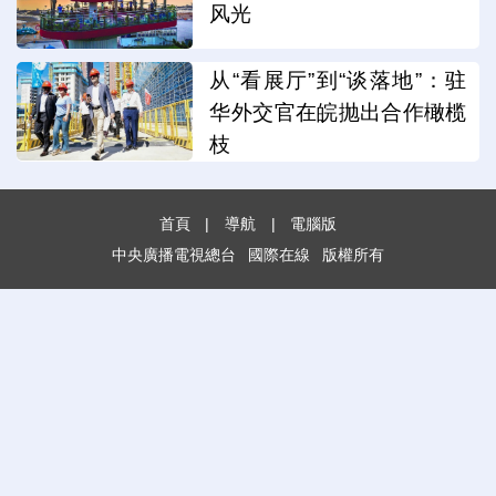
风光
从“看展厅”到“谈落地”：驻
华外交官在皖抛出合作橄榄
枝
首頁
|
導航
|
電腦版
中央廣播電視總台
國際在線
版權所有