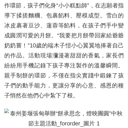
作環節，孩子們化身“小小糕點師”，在志願者指
導下揉搓麵糰、包裹餡料、壓模成型。雪白的
冰皮裹著豆沙、蓮蓉等餡料，在孩子們手中變
成圓潤可愛的月餅。“我要把月餅帶回家給爺爺
奶奶嘗！”10歲的端木子愷小心翼翼地捧著自己
的作品。活動現場瀰漫著甜甜的香氣，家長們
紛紛用手機記錄下孩子專注製作的溫馨瞬間。
親手制餅的環節，不僅在指尖實踐中鍛鍊了孩
子們的動手能力，更讓分享的心意、感恩的種
子悄然在他們心中紮下了根。