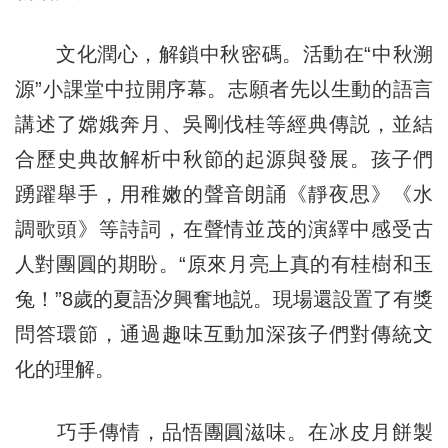
文化潤心，解鎖中秋密碼。活動在“中秋溯
源”小課堂中拉開序幕。志願者先以生動的語言
講述了嫦娥奔月、吳剛伐桂等經典傳説，並結
合歷史典故解析中秋節的起源與發展。孩子們
踴躍舉手，用稚嫩的聲音朗誦《靜夜思》《水
調歌頭》等詩詞，在聲情並茂的演繹中感受古
人對團圓的期盼。“原來月亮上真的有桂樹和玉
兔！”8歲的夏語汐興奮地説。現場還設置了有獎
問答環節，通過趣味互動加深孩子們對傳統文
化的理解。
巧手傳情，品悟團圓滋味。在冰皮月餅製