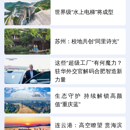
世界级“水上电梯”将成型
苏州：校地共创“同里诗光”
这些“超级工厂”有何魔力？
驻华外交官解码合肥智造新
力量
生态守护 持续解锁高颜
值“重庆蓝”
连云港：高空瞭望 赏海滨