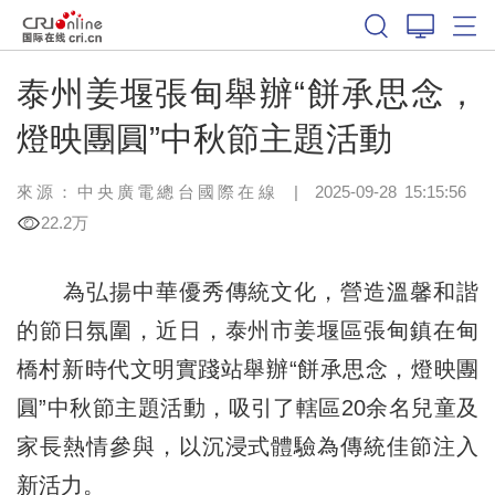
泰州姜堰張甸舉辦“餅承思念，
燈映團圓”中秋節主題活動
來源：中央廣電總台國際在線
|
2025-09-28 15:15:56
22.2万
為弘揚中華優秀傳統文化，營造溫馨和諧
的節日氛圍，近日，泰州市姜堰區張甸鎮在甸
橋村新時代文明實踐站舉辦“餅承思念，燈映團
圓”中秋節主題活動，吸引了轄區20余名兒童及
家長熱情參與，以沉浸式體驗為傳統佳節注入
新活力。