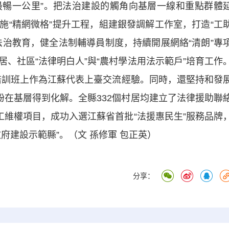
暢一公里”。把法治建設的觸角向基層一線和重點群體
施“精網微格”提升工程，組建銀發調解工作室，打造“工
法治教育，健全法制輔導員制度，持續開展網絡“清朗”專
、社區“法律明白人”與“農村學法用法示範戶”培育工作
範培訓班上作為江蘇代表上臺交流經驗。同時，還堅持和發
糾紛在基層得到化解。全縣332個村居均建立了法律援助聯
工維權項目，成功入選江蘇省首批“法援惠民生”服務品牌
府建設示範縣”。（文 孫修軍 包正英）
分享：