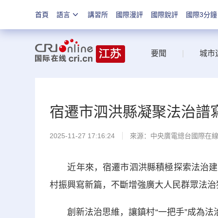
首頁
語言
講習所
國際漫評
國際銳評
國際3分鐘
要聞
|
城市
宿遷市泗洪縣凝聚法治譜
2025-11-27 17:16:24
來源：中央廣電總台國際在
近年來，宿遷市泗洪縣積極探索法治建設
村振興寫新篇，不斷增強廣大人民群眾法治
創新法治思維，讓鎮村“一把手”成為法治