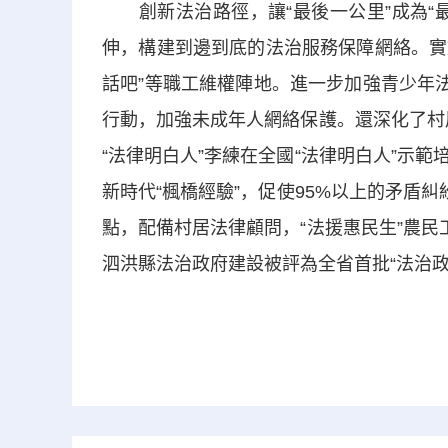
創新法治路徑，讓“最後一公里”成為“最
伸，構建到邊到底的法治服務保障網絡。實
話吧”等職工維權陣地。進一步加強青少年
行動，加強未成年人網絡保護。還深化了村居
“法律明白人”李練在全國“法律明白人”示
新時代“楓橋經驗”，促使95%以上的矛盾
點，配備村居法律顧問，“法援惠民生”農民
泗洪縣法治政府建設被評為全省首批“法治政