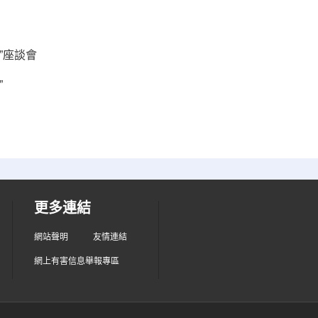
”座談會
”
更多連結
網站聲明
友情連結
網上有害信息舉報專區