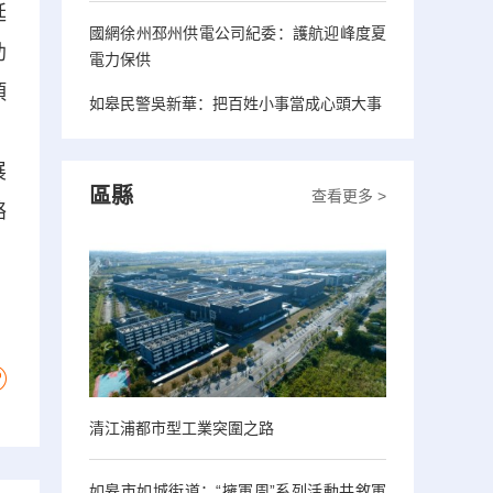
延
國網徐州邳州供電公司紀委：護航迎峰度夏
助
電力保供
項
如皋民警吳新華：把百姓小事當成心頭大事
。
展
區縣
查看更多 >
絡
，
清江浦都市型工業突圍之路
如皋市如城街道：“擁軍周”系列活動共敘軍