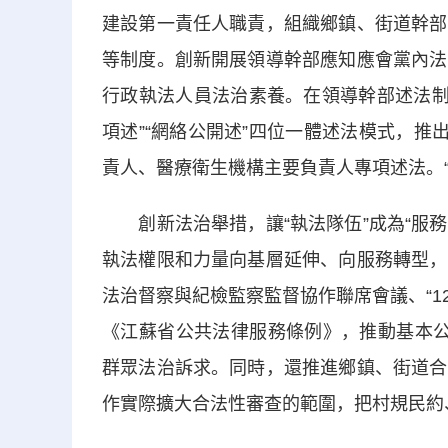
建設第一責任人職責，組織鄉鎮、街道幹部
等制度。創新開展領導幹部應知應會黨內法
行政執法人員法治素養。在領導幹部述法制度
項述”“網絡公開述”四位一體述法模式，推
責人、醫療衛生機構主要負責人專項述法。
創新法治舉措，讓“執法隊伍”成為“服務
執法權限和力量向基層延伸、向服務轉型，
法治督察與紀檢監察監督協作聯席會議、“1
《江蘇省公共法律服務條例》，推動基本公
群眾法治訴求。同時，還推進鄉鎮、街道合
作實際擴大合法性審查的範圍，把村規民約