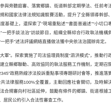
參與旁聽庭審、落實鄉鎮、街道幹部定期學法、任前考
規和國家法律法規知識競賽活動，提升了全縣領導幹部
基礎上，還探索了“現場重點述”“書面普遍述”“小切口
出“一把手談法治”訪談節目，組織全縣綜合行政執法機構
“一把手”述法評議網絡直播做法獲中央依法治國辦肯定。
大軍”。探索實施了司法協理員制度“泗洪模式”，推動行
建立縣鄉聯動、高效協同的執法服務工作機制，定期召
2345”政務熱線涉法投訴重點事項專題研討會等，推進落
共法律服務100%全覆蓋，主動回應社會關切，及時解
法合規審向村社區延伸，鼓勵有條件的鄉鎮、街道根據
、居民公約引入合法性審查工作。