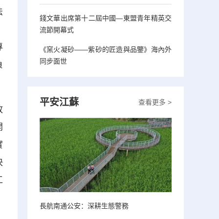
法
錢文華出席第十二屆中國—東盟青年精英交
、
流節開幕式
專
《窯火凝砂——紫砂的匠造與品鑒》海內外
同步面世
負
平安江蘇
查看更多 >
政
開
實
決
工
長航南通公安：深耕生態警務