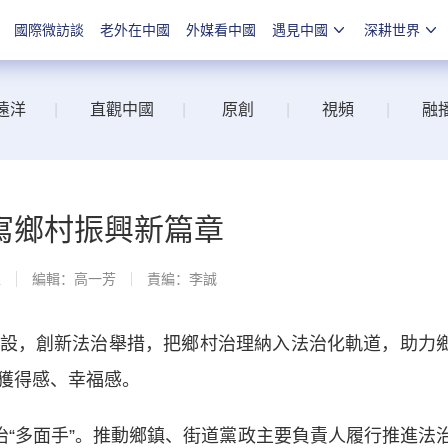
國際微訪談
老外在中國
外媒看中國
遇見中國
深耕世界
遠洋
|
直觀中國
|
原創
|
視頻
|
融
寫鄉村振興新篇章
線
編輯：高一芳
責編：李誠
，創新法治舉措，把鄉村治理納入法治化軌道，助力
獲得感、幸福感。
“多面手”。推動鄉鎮、街道黨政主要負責人履行推進法