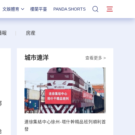
文娛體育
樓蘭平臺
PANDA SHORTS
站內搜索
播報
|
房産
城市遠洋
查看更多 >
鄉
連徐集結中心徐州-塔什幹精品班列順利首
發
治