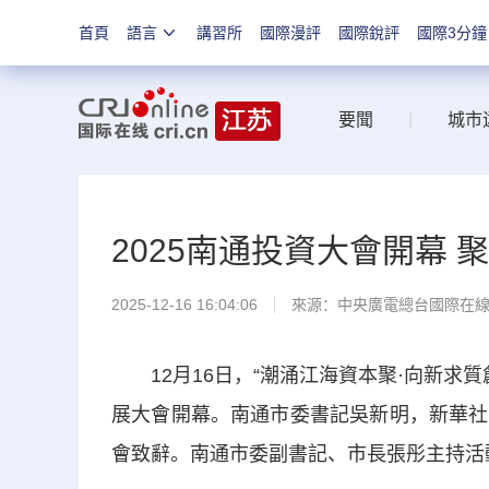
首頁
語言
講習所
國際漫評
國際銳評
國際3分鐘
要聞
|
城市
2025南通投資大會開幕
2025-12-16 16:04:06
來源：中央廣電總台國際在
12月16日，“潮涌江海資本聚·向新求質
展大會開幕。南通市委書記吳新明，新華社
會致辭。南通市委副書記、市長張彤主持活