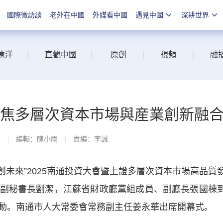
國際微訪談
老外在中國
外媒看中國
遇見中國
深耕世界
遠洋
|
直觀中國
|
原創
|
視頻
|
融
 聚焦多層次資本市場與産業創新融
線
編輯：陳小雨
責編：李誠
創未來”2025南通投資大會暨上證多層次資本市場高品質
副秘書長劉潔，江蘇省財政廳黨組成員、副廳長張國棟
動。南通市人大常委會常務副主任姜永華出席開幕式。