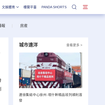
文娛體育
樓蘭平臺
PANDA SHORTS
站內搜索
播報
|
房産
城市遠洋
查看更多 >
合
發
到
連徐集結中心徐州-塔什幹精品班列順利首
發