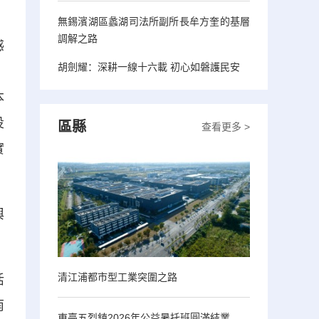
無錫濱湖區蠡湖司法所副所長牟方奎的基層
調解之路
感
胡劍耀：深耕一線十六載 初心如磐護民安
，
本
投
區縣
查看更多 >
實
輿
清江浦都市型工業突圍之路
活
南
東臺五烈鎮2026年公益暑托班圓滿結業