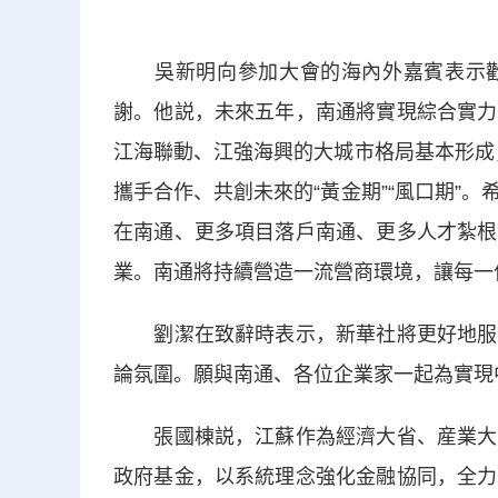
吳新明向參加大會的海內外嘉賓表示歡
謝。他説，未來五年，南通將實現綜合實力
江海聯動、江強海興的大城市格局基本形成，
攜手合作、共創未來的“黃金期”“風口期”
在南通、更多項目落戶南通、更多人才紮根
業。南通將持續營造一流營商環境，讓每一
劉潔在致辭時表示，新華社將更好地服務
論氛圍。願與南通、各位企業家一起為實現
張國棟説，江蘇作為經濟大省、産業大省
政府基金，以系統理念強化金融協同，全力