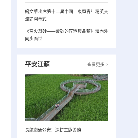
錢文華出席第十二屆中國—東盟青年精英交
流節開幕式
《窯火凝砂——紫砂的匠造與品鑒》海內外
同步面世
平安江蘇
查看更多 >
長航南通公安：深耕生態警務