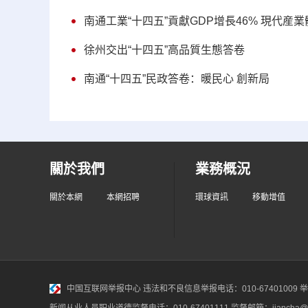
南通工業“十四五”貢獻GDP增長46% 現代産
徐州交出“十四五”高品質生態答卷
南通“十四五”民政答卷：暖民心 創新局
關於我們
業務概況
關於本網
本網招聘
環球資訊
移動增值
中国互联网举报中心
违法和不良信息举报电话：010-67401009 举报邮