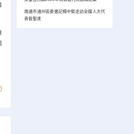
與
南通市通州區委書記楊中堅走訪全國人大代
表昝聖達
險
揭
，