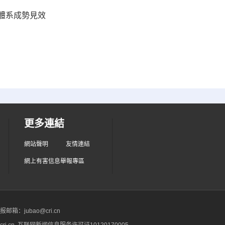
業體系成勢見效
更多連結
網站聲明
友情連結
網上有害信息舉報專區
箱：jubao@cri.cn