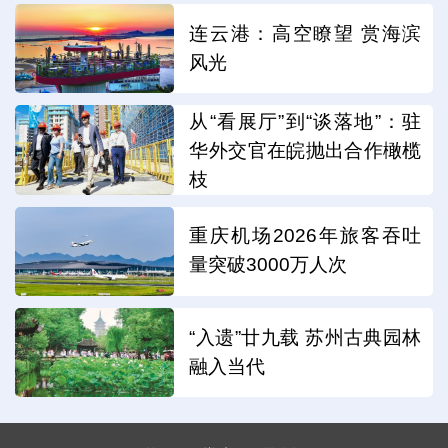
连云港：高空瞭望 赏海滨
风光
从“看展厅”到“谈落地”：驻
华外交官在皖抛出合作橄榄
枝
重庆机场2026年旅客吞吐
量突破3000万人次
“入遗”廿九载 苏州古典园林
融入当代