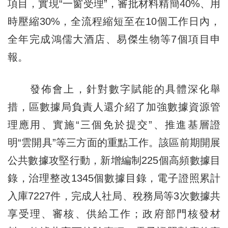
項目，實現“一窗受理”，審批材料精簡40%、用
時壓縮30%，全流程縮短至在10個工作日內，
全年完成鴻儒大酒店、易傑生物等7個項目申
報。
發佈會上，針對數字賦能的具體深化舉
措，區數據局負責人還介紹了加強數據資源管
理應用、實施“三個免於提交”、推進基層證
明“雲開具”等三方面的重點工作。該區前期開展
公共數據攻堅行動，新增編制225個高頻數據目
錄，治理整改1345個數據目錄，電子證照累計
入庫7227件，完成人社局、稅務局等3次數據共
享受理、審核、供給工作；政府部門核發材