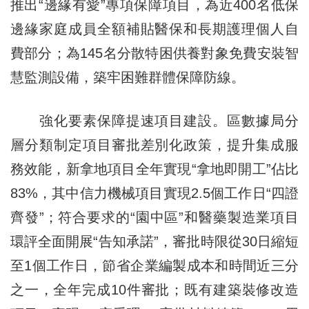
推出“邊緣有愛”專項保障項目，為近400名低保
邊緣家庭成員全額補貼醫保和長期護理個人自
費部分；為145名分散特困供養對象免費安裝智
慧監測設備，築牢困難群體保障防線。
強化要素保障提速項目建設。區數據局分
層分類制定項目審批差別化政策，提升集成服
務效能，新拿地項目全年實現“拿地即開工”佔比
83%，其中信力機械項目實現2.5個工作日“四證
齊發”；符合要求的“園中區”和醫藥製造業項目
環評全面開展“告知承諾”，審批時限從30日縮短
至1個工作日，節省企業編製成本和時間近三分
之一，全年完成10件審批；既有建築裝修改造