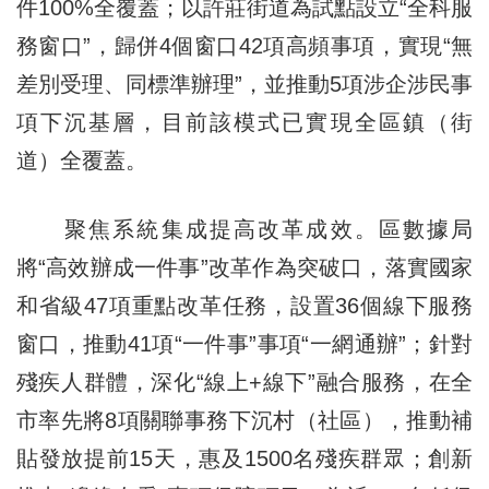
件100%全覆蓋；以許莊街道為試點設立“全科服
務窗口”，歸併4個窗口42項高頻事項，實現“無
差別受理、同標準辦理”，並推動5項涉企涉民事
項下沉基層，目前該模式已實現全區鎮（街
道）全覆蓋。
聚焦系統集成提高改革成效。區數據局
將“高效辦成一件事”改革作為突破口，落實國家
和省級47項重點改革任務，設置36個線下服務
窗口，推動41項“一件事”事項“一網通辦”；針對
殘疾人群體，深化“線上+線下”融合服務，在全
市率先將8項關聯事務下沉村（社區），推動補
貼發放提前15天，惠及1500名殘疾群眾；創新