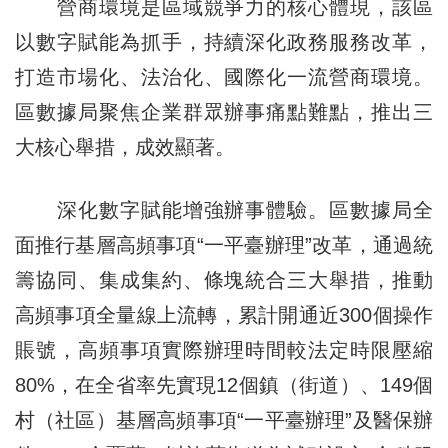
營商環境是區域競爭力的核心體現，該區
以數字賦能為抓手，持續深化政務服務改革，
打造市場化、法治化、國際化一流營商環境。
區數據局聚焦企業群眾辦事痛點難點，推出三
大核心舉措，成效顯著。
深化數字賦能增強辦事體驗。區數據局全
面推行基層高頻事項“一平臺辦理”改革，通過統
籌協同、集成集約、條塊統合三大舉措，推動
高頻事項全量線上流轉，累計開通近300個操作
賬號，高頻事項實際辦理時間較法定時限壓縮
80%，在全省率先實現12個鎮（街道）、149個
村（社區）基層高頻事項“一平臺辦理”及醫保辦