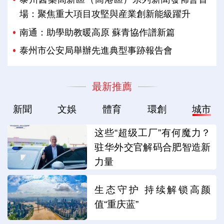
場：聚焦重大項目攻堅與産業創新能級躍升
南通：助學助教暖高原 蘇青協作譜新篇
泰州市公安局舉辦先進典型事跡報告會
最新推薦
新聞
文娛
體育
環創
城市
这些“超级工厂”有何魔力？
驻华外交官解码合肥智造新
力量
生态守护 持续解锁高颜
值“重庆蓝”