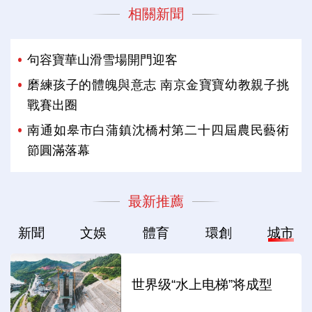
相關新聞
句容寶華山滑雪場開門迎客
磨練孩子的體魄與意志 南京金寶寶幼教親子挑
戰賽出圈
南通如皋市白蒲鎮沈橋村第二十四屆農民藝術
節圓滿落幕
最新推薦
新聞
文娛
體育
環創
城市
世界级“水上电梯”将成型