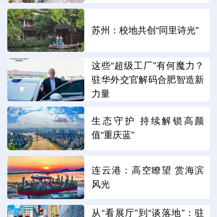
苏州：校地共创“同里诗光”
这些“超级工厂”有何魔力？
驻华外交官解码合肥智造新
力量
生态守护 持续解锁高颜
值“重庆蓝”
连云港：高空瞭望 赏海滨
风光
从“看展厅”到“谈落地”：驻