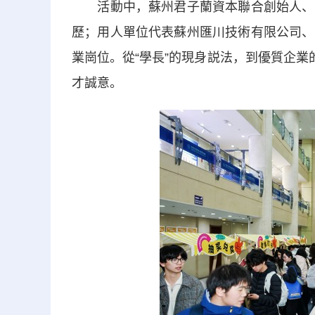
活動中，蘇州君子蘭資本聯合創始人、總
歷；用人單位代表蘇州匯川技術有限公司、
業崗位。從“學長”的現身説法，到優質企業
才誠意。