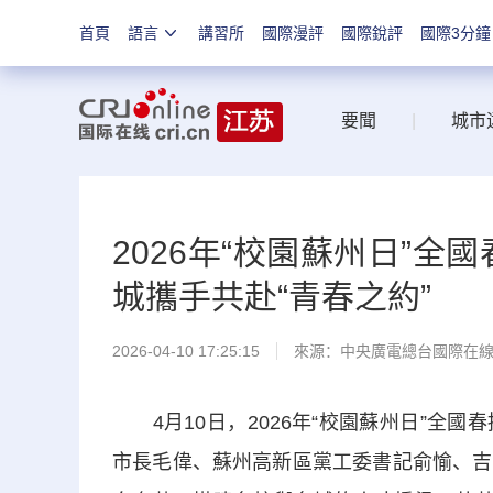
首頁
語言
講習所
國際漫評
國際銳評
國際3分鐘
要聞
|
城市
2026年“校園蘇州日”
城攜手共赴“青春之約”
2026-04-10 17:25:15
來源：中央廣電總台國際在
4月10日，2026年“校園蘇州日”全
市長毛偉、蘇州高新區黨工委書記俞愉、吉