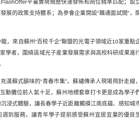
shOffer平臺實現簡歷快速發佈和崗位精準匹配；設
發展的政策支持體系；為參會企業開設“職通面試間”，
龍，來自蘇州“百校千企”聯盟的光電子領域近10家重點
家學者，圍繞區域光子産業發展需求與高校科研成果進
。
滿蘇式韻味的“青春市集”。蘇繡傳承人現場飛針走線
互動攤位前人氣十足，蘇州地標套章打卡更是成為學子
”的沉浸式體驗，讓長春學子近距離觸摸江南底蘊、感知城
的週到服務，讓青年學子提前感受蘇州宜居宜業的優良