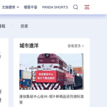
文娛體育
樓蘭平臺
PANDA SHORTS
站內搜索
播報
|
房産
城市遠洋
查看更多 >
名
副
連徐集結中心徐州-塔什幹精品班列順利首
雙
發