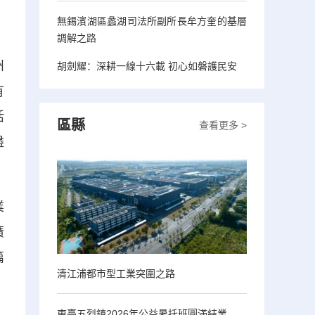
無錫濱湖區蠡湖司法所副所長牟方奎的基層
調解之路
州
胡劍耀：深耕一線十六載 初心如磐護民安
有
活
區縣
查看更多 >
盡
業
廣
篇
清江浦都市型工業突圍之路
東臺五烈鎮2026年公益暑托班圓滿結業