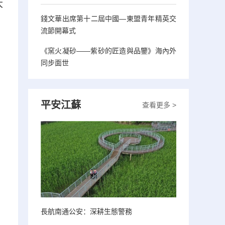
大
錢文華出席第十二屆中國—東盟青年精英交
流節開幕式
《窯火凝砂——紫砂的匠造與品鑒》海內外
同步面世
平安江蘇
查看更多 >
長航南通公安：深耕生態警務