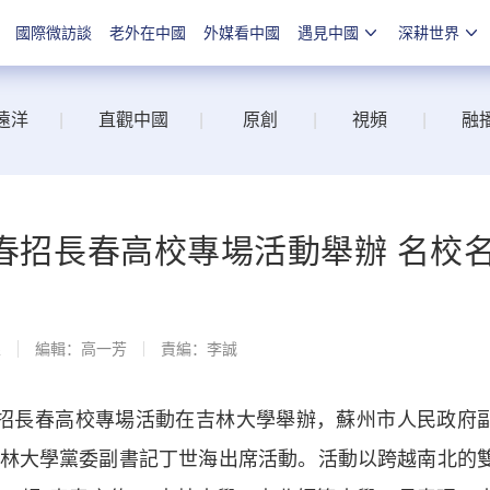
國際微訪談
老外在中國
外媒看中國
遇見中國
深耕世界
遠洋
|
直觀中國
|
原創
|
視頻
|
融
全國春招長春高校專場活動舉辦 名校
線
編輯：高一芳
責編：李誠
國春招長春高校專場活動在吉林大學舉辦，蘇州市人民政府
林大學黨委副書記丁世海出席活動。活動以跨越南北的