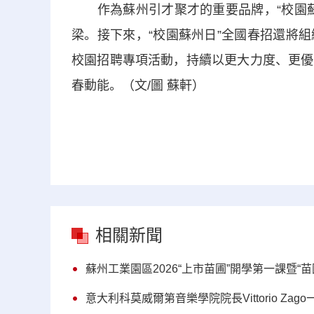
作為蘇州引才聚才的重要品牌，“校園蘇
梁。接下來，“校園蘇州日”全國春招還將
校園招聘專項活動，持續以更大力度、更優
春動能。（文/圖 蘇軒）
相關新聞
蘇州工業園區2026“上市苗圃”開學第一課暨“
意大利科莫威爾第音樂學院院長Vittorio Za