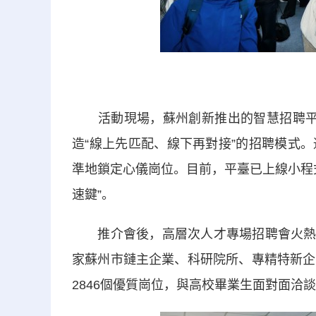
活動現場，蘇州創新推出的智慧招聘平臺Fl
造“線上先匹配、線下再對接”的招聘模式
準地鎖定心儀崗位。目前，平臺已上線小程
速鍵”。
推介會後，高層次人才專場招聘會火熱開啟
家蘇州市鏈主企業、科研院所、專精特新企
2846個優質崗位，與高校畢業生面對面洽