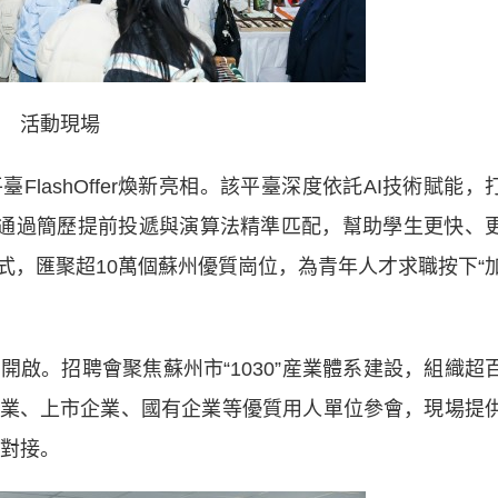
活動現場
ashOffer煥新亮相。該平臺深度依託AI技術賦能，
。通過簡歷提前投遞與演算法精準匹配，幫助學生更快、
式，匯聚超10萬個蘇州優質崗位，為青年人才求職按下“
。招聘會聚焦蘇州市“1030”産業體系建設，組織超
業、上市企業、國有企業等優質用人單位參會，現場提
談對接。