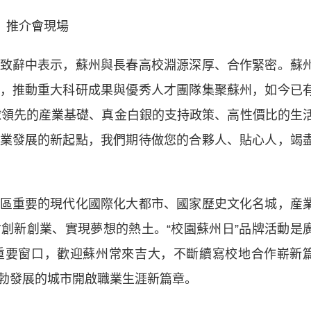
推介會現場
辭中表示，蘇州與長春高校淵源深厚、合作緊密。蘇
，推動重大科研成果與優秀人才團隊集聚蘇州，如今已
全球領先的産業基礎、真金白銀的支持政策、高性價比的生
業發展的新起點，我們期待做您的合夥人、貼心人，竭
重要的現代化國際化大都市、國家歷史文化名城，産
創新創業、實現夢想的熱土。“校園蘇州日”品牌活動是
重要窗口，歡迎蘇州常來吉大，不斷續寫校地合作嶄新
勃發展的城市開啟職業生涯新篇章。