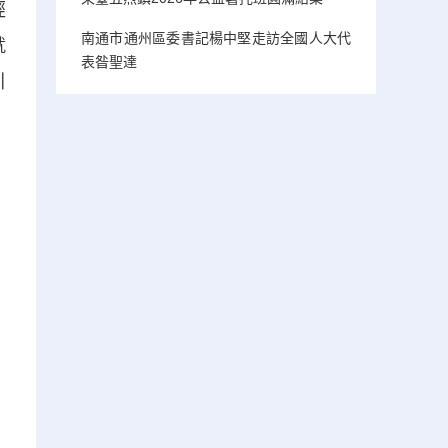
經
南通市通州區委書記楊中堅走訪全國人大代
就
表昝聖達
引