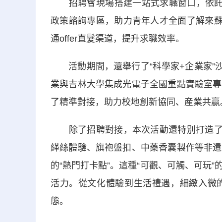
招聘會現場搭建一站式求職窗口，依託Fla
政策諮詢專區，助力青年人才全面了解來蘇
通offer直髮渠道，提升求職效率。
活動期間，還舉行了“科學家+企業家”沙
業與吉林大學集成光電子全國重點實驗室專
了精準對接，助力校地創新協同、産業共贏
除了招聘對接，本次活動還特別打造了充
緙絲體驗、旗袍盤扣、中藥香囊製作等非遺
的“熱門打卡點”。這種“可觀、可觸、可玩
活力。從文化體驗到生活禮遇，細緻入微
態。