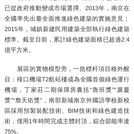
已從政府推動變成市場選擇。2013年，南京在
全國率先出臺全面推進綠色建築的實施意見；
2015年，城鎮新建民用建築全部執行綠色建築
標準。截至目前，累計綠色建築面積已超過2.4
億平方米。
展區的實物模型旁，一批標杆項目格外醒
目：祿口機場T2航站樓成為全國首個綠色運行
機場，丁家莊二期保障房囊括“魯班獎”“廣廈
獎”“詹天佑獎”，南部新城南京外國語學校新校
區採用預製裝配技術、BIM技術和綠色建造技
術，僅用1年時間完成主體封頂，綜合節能率達
75%。