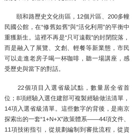
頤和路歷史文化街區，12個片區、200多幢
民國公館，在“修舊如舊”與“活化利用”的平衡中
重獲新生。這裡不再是“只可遠觀”的封閉院落，
而是融入了展覽、文創、輕餐等新業態，市民
可以走進老房子喝一杯咖啡，聽一場講座，感
受歷史與當下的對話。
22個項目入選省級試點，數量居全省首
位；8項經驗入選住建部可複製經驗做法清單，
14項入選省級清單。這些數字的背後，是南京
探索出的一套“1+N+X”政策體系——44項文件、
11項技術指引，從規劃編制到審批流程，從資