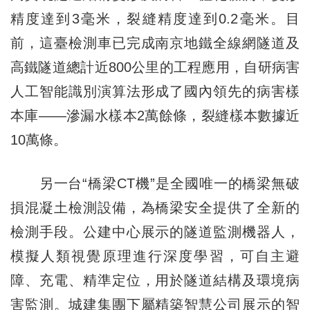
精度達到3毫米，裂縫精度達到0.2毫米。目
前，這臺檢測車已完成南京地鐵全線網隧道及
高鐵隧道總計近800公里的工程應用，自研病害
人工智能識別演算法形成了國內領先的病害樣
本庫——滲漏水樣本2萬餘條，裂縫樣本數據近
10萬條。
另一台“橋梁CT機”是全國唯一的橋梁無破
損混凝土檢測設備，為橋梁安全提供了全新的
檢測手段。公建中心展示的隧道監測機器人，
模擬人類視覺原理進行深度學習，可自主避
障、充電、精準定位，用於隧道結構及環境病
害監測。城建集團下屬精築智慧公司展示的智