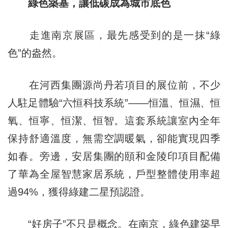
綠色築基，讓低碳成為城市底色
走進南京展區，最先感受到的是一抹“綠
色”的盎然。
在河西集團源尚丹若項目的展位前，不少
人駐足體驗“六恒科技系統”——恒溫、恒濕、恒
氧、恒寧、恒潔、恒智。這套系統讓室內全年
保持舒適溫度，無需空調暖氣，卻能實現四季
如春。旁邊，安居集團的頤和金陵印項目配備
了華為全屋智慧家居系統，戶型整體使用率超
過94%，獲得綠建二星預認證。
“好房子”不只是概念。在南京，綠色建築早