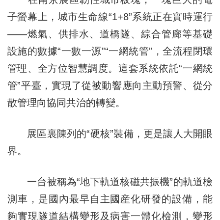
子螢幕上，城市生命線“1+8”系統正在實時運行
——燃氣、供排水、道橋隧、綜合管廊等基礎
設施的數據“一數一源”“一網統管”，全流程閉環
管理、全方位智慧調度。這套系統依託“一網統
管”平臺，實現了從被動響應向主動預警、從分
散管理向協同共治的轉變。
展區裏陳列的“硬核”裝備，更是讓人大開眼
界。
一台被稱為“地下軌道核磁共振機”的軌道檢
測車，是國內最早自主國産化研發的設備，能
夠實現隧道結構變形及病害一體化檢測，變形