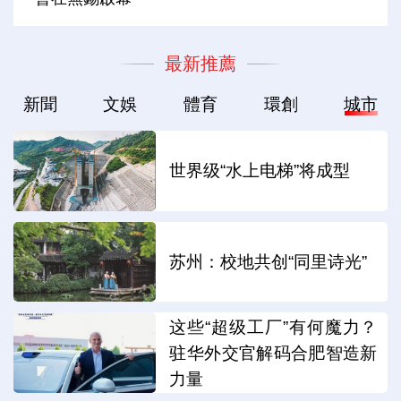
最新推薦
新聞
文娛
體育
環創
城市
世界级“水上电梯”将成型
苏州：校地共创“同里诗光”
这些“超级工厂”有何魔力？
驻华外交官解码合肥智造新
力量