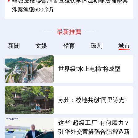
鹽城邊檢聯合海警查獲伏季休漁期非法捕撈案
涉案漁獲500余斤
最新推薦
新聞
文娛
體育
環創
城市
世界级“水上电梯”将成型
苏州：校地共创“同里诗光”
这些“超级工厂”有何魔力？
驻华外交官解码合肥智造新