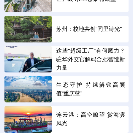
苏州：校地共创“同里诗光”
这些“超级工厂”有何魔力？
驻华外交官解码合肥智造新
力量
生态守护 持续解锁高颜
值“重庆蓝”
连云港：高空瞭望 赏海滨
风光