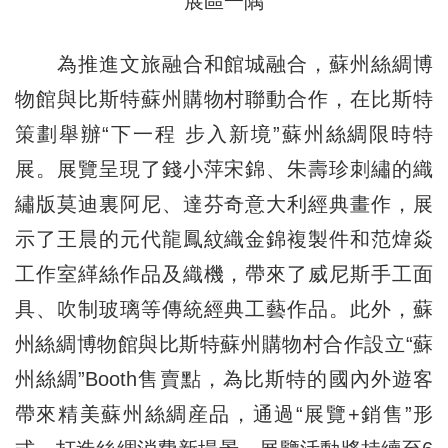
展區一隅
為推進文旅融合和館城融合，蘇州絲綢博
物館與比斯特蘇州購物村聯動合作，在比斯特
策劃舉辦“下一程 步入新境”蘇州絲綢限時特
展。展覽呈現了錢小萍宋錦、朱壽珍刺繡的織
繡版莫迪裏阿尼、達芬奇意大利經典畫作，展
示了王晨的元代龍鳳紋織金錦複製件和范煒焱
工作室緙絲作品及織機，帶來了威尼斯手工面
具、吹制玻璃等傳統經典工藝作品。此外，蘇
州絲綢博物館與比斯特蘇州購物村合作設立“蘇
州絲綢”Booth售賣點，為比斯特的國內外遊客
帶來精美蘇州絲綢産品，通過“展覽+銷售”形