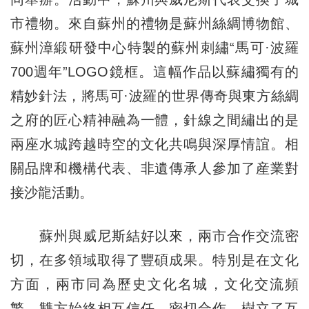
市禮物。來自蘇州的禮物是蘇州絲綢博物館、
蘇州漳緞研發中心特製的蘇州刺繡“馬可·波羅
700週年”LOGO鏡框。這幅作品以蘇繡獨有的
精妙針法，將馬可·波羅的世界傳奇與東方絲綢
之府的匠心精神融為一體，針線之間繡出的是
兩座水城跨越時空的文化共鳴與深厚情誼。相
關品牌和機構代表、非遺傳承人參加了産業對
接沙龍活動。
蘇州與威尼斯結好以來，兩市合作交流密
切，在多領域取得了豐碩成果。特別是在文化
方面，兩市同為歷史文化名城，文化交流頻
繁。雙方始終相互信任、密切合作，樹立了互