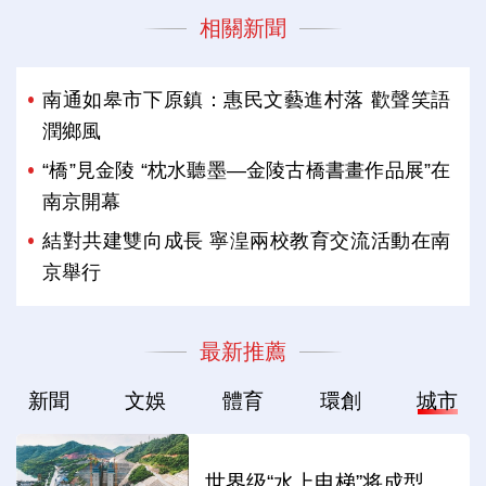
相關新聞
南通如皋市下原鎮：惠民文藝進村落 歡聲笑語
潤鄉風
“橋”見金陵 “枕水聽墨—金陵古橋書畫作品展”在
南京開幕
結對共建雙向成長 寧湟兩校教育交流活動在南
京舉行
最新推薦
新聞
文娛
體育
環創
城市
世界级“水上电梯”将成型