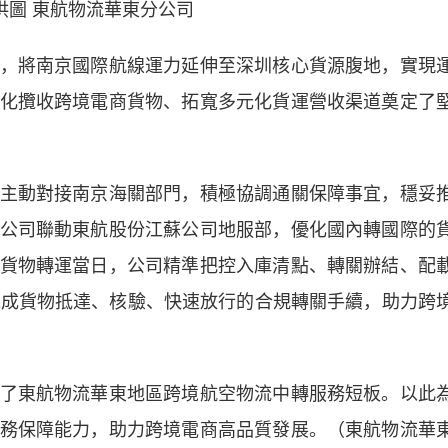
供圖 東航物流華東分公司
將南京國際航線運力延伸至深圳核心貨源腹地，實現
化攬收跨境電商貨物、拓寬多元化貨運營收渠道奠定了
動對接南京海關部門，積極協調通關保障事宜，穩妥
公司聯動東航股份江蘇公司地服部，優化國內轉國際的
貨物轉運當日，公司精準把控入庫清點、轉關辦結、配
完成貨物抵達、核驗、快速放行的合規轉關手續，助力跨
東航物流華東地區跨境航空物流中轉服務短板。以此
務保障能力，助力跨境電商高品質發展。（東航物流華