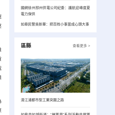
國網徐州邳州供電公司紀委：護航迎峰度夏
電力保供
運
如皋民警吳新華：把百姓小事當成心頭大事
堅
區縣
查看更多 >
推
貨
載
境
清江浦都市型工業突圍之路
為
東
如皋市如城街道：“擁軍周”系列活動共敘軍