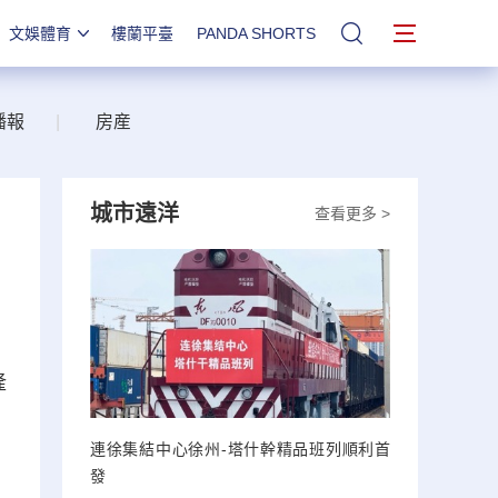
文娛體育
樓蘭平臺
PANDA SHORTS
站內搜索
播報
|
房産
城市遠洋
查看更多 >
隆
連徐集結中心徐州-塔什幹精品班列順利首
發