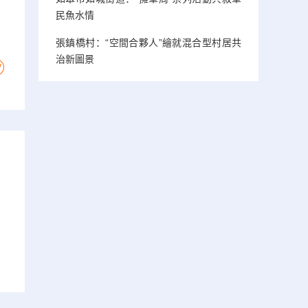
民魚水情
張鎮橋村：“空間合夥人”繪就混合型村居共
治新圖景