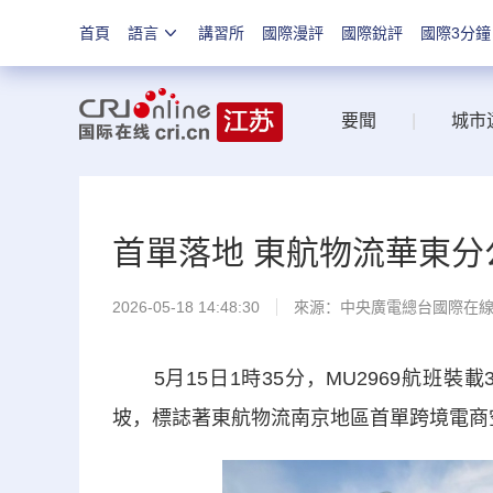
首頁
語言
講習所
國際漫評
國際銳評
國際3分鐘
要聞
|
城市
首單落地 東航物流華東
2026-05-18 14:48:30
來源：中央廣電總台國際在
5月15日1時35分，MU2969航班裝
坡，標誌著東航物流南京地區首單跨境電商