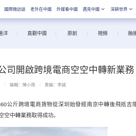
國際微訪談
老外在中國
外媒看中國
遇見中國
深耕世界
遠洋
|
直觀中國
|
原創
|
視頻
|
融
分公司開啟跨境電商空空中轉新業務
線
編輯：陳小雨
責編：李誠
載360公斤跨境電商貨物從深圳始發經南京中轉後飛抵吉
空空中轉業務取得成功。