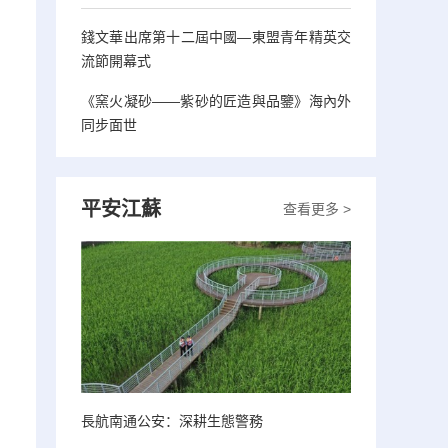
錢文華出席第十二屆中國—東盟青年精英交
流節開幕式
《窯火凝砂——紫砂的匠造與品鑒》海內外
同步面世
平安江蘇
查看更多 >
長航南通公安：深耕生態警務