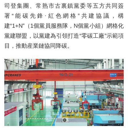
司登集團、常熟市古裏鎮黨委等五方共同簽
署“能碳先鋒·紅色網格”共建協議，構
建“1+N”（1個黨員服務隊，N個黨小組）網格化
黨建聯盟，以黨建為引領打造“零碳工廠”示範項
目，推動産業鏈協同降碳。