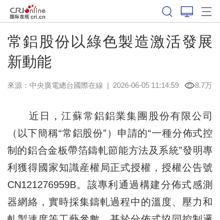
常鋁股份以綠色製造激活發展
新動能
來源：中央廣電總台國際在線
|
2026-06-05 11:14:59
8.7万
近日，江蘇常鋁鋁業集團股份有限公司
（以下簡稱“常鋁股份”）申請的“一種分佈式控
制的鋁合金板帶箔鑄軋節能方法及系統”發明專
利獲得國家知識産權局正式授權，授權公告號
CN121276959B。該專利通過構建分佈式感測
器網絡，實時採集鑄軋過程中的溫度、壓力和
軋製速度等工藝參數，基於分佈式協同控制邏