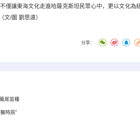
僅讓東海文化走進哈薩克斯坦民眾心中，更以文化為
文/圖 劉思遠）
分享：
萬尾苗種
醫時辰”