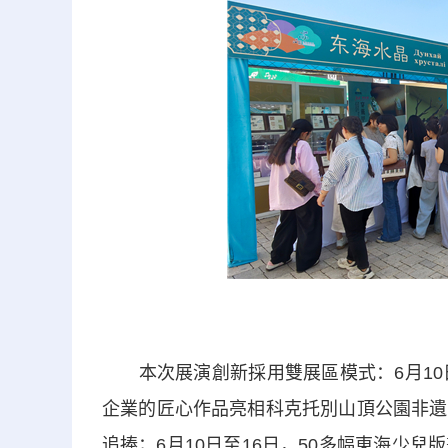
本次展演創新採用雙展區模式：6月10日
企業的匠心作品亮相科克托別山頂公園非遺
追捧；6月10日至16日，50多幅東海少