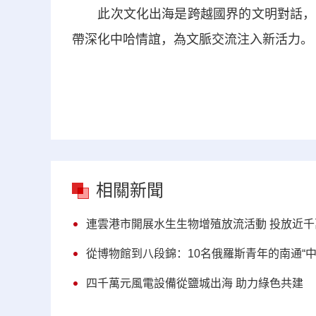
此次文化出海是跨越國界的文明對話，不
帶深化中哈情誼，為文脈交流注入新活力。（
相關新聞
連雲港市開展水生生物增殖放流活動 投放近千
從博物館到八段錦：10名俄羅斯青年的南通“中
四千萬元風電設備從鹽城出海 助力綠色共建