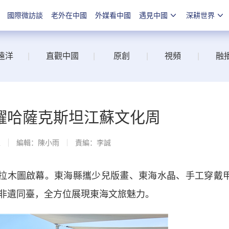
國際微訪談
老外在中國
外媒看中國
遇見中國
深耕世界
遠洋
|
直觀中國
|
原創
|
視頻
|
融
耀哈薩克斯坦江蘇文化周
線
編輯：陳小雨
責編：李誠
拉木圖啟幕。東海縣攜少兒版畫、東海水晶、手工穿戴
非遺同臺，全方位展現東海文旅魅力。