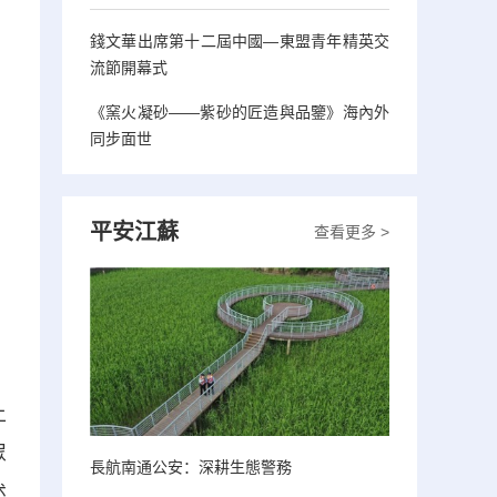
錢文華出席第十二屆中國—東盟青年精英交
流節開幕式
《窯火凝砂——紫砂的匠造與品鑒》海內外
同步面世
平安江蘇
查看更多 >
土
眾
長航南通公安：深耕生態警務
述