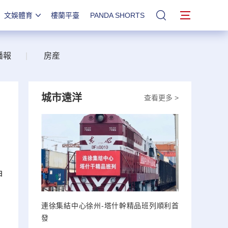
文娛體育
樓蘭平臺
PANDA SHORTS
站內搜索
播報
|
房産
城市遠洋
查看更多 >
甲
連徐集結中心徐州-塔什幹精品班列順利首
發