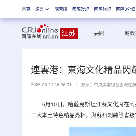
首頁
語言
講習所
國際漫評
國際銳評
國際3分鐘
要聞
|
城市
連雲港：東海文化精品閃
2026-06-11 16:36:01
來源：中央廣電總台國際在
6月10日，哈薩克斯坦江蘇文化周在阿
三大本土特色精品亮相，與蘇州刺繡等省級