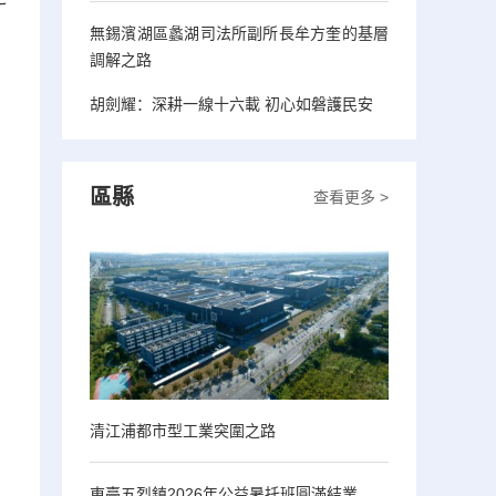
無錫濱湖區蠡湖司法所副所長牟方奎的基層
調解之路
胡劍耀：深耕一線十六載 初心如磐護民安
區縣
查看更多 >
清江浦都市型工業突圍之路
東臺五烈鎮2026年公益暑托班圓滿結業