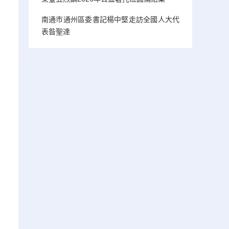
南通市通州區委書記楊中堅走訪全國人大代
表昝聖達